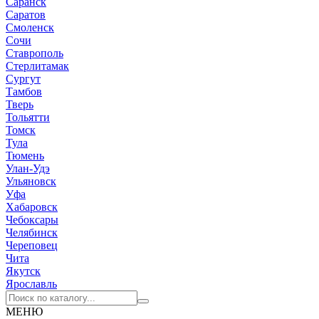
Саранск
Саратов
Смоленск
Сочи
Ставрополь
Стерлитамак
Сургут
Тамбов
Тверь
Тольятти
Томск
Тула
Тюмень
Улан-Удэ
Ульяновск
Уфа
Хабаровск
Чебоксары
Челябинск
Череповец
Чита
Якутск
Ярославль
МЕНЮ