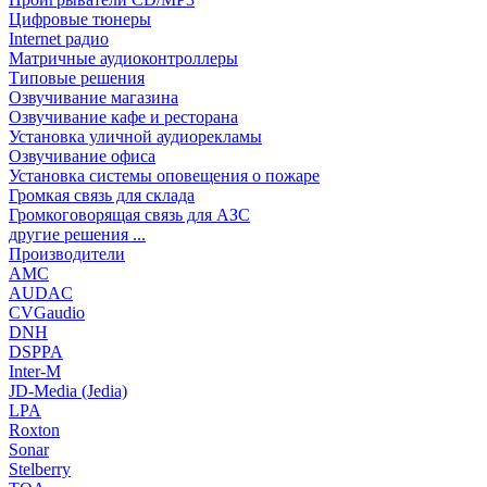
Цифровые тюнеры
Internet радио
Матричные аудиоконтроллеры
Типовые решения
Озвучивание магазина
Озвучивание кафе и ресторана
Установка уличной аудиорекламы
Озвучивание офиса
Установка системы оповещения о пожаре
Громкая связь для склада
Громкоговорящая связь для АЗС
другие решения ...
Производители
AMC
AUDAC
CVGaudio
DNH
DSPPA
Inter-M
JD-Media (Jedia)
LPA
Roxton
Sonar
Stelberry