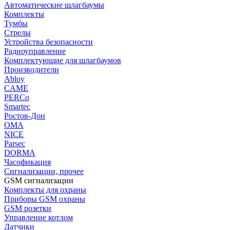
Автоматические шлагбаумы
Комплекты
Тумбы
Стрелы
Устройства безопасности
Радиоуправление
Комплектующие для шлагбаумов
Производители
Abloy
CAME
PERCo
Smartec
Ростов-Дон
ОМА
NICE
Parsec
DORMA
Часофикация
Сигнализации, прочее
GSM сигнализации
Комплекты для охраны
Приборы GSM охраны
GSM розетки
Управление котлом
Датчики