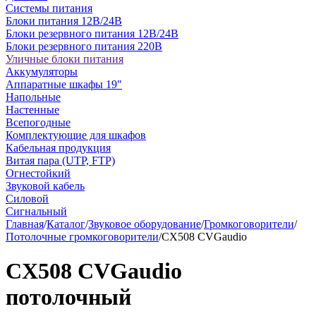
Системы питания
Блоки питания 12В/24В
Блоки резервного питания 12В/24В
Блоки резервного питания 220В
Уличные блоки питания
Аккумуляторы
Аппаратные шкафы 19"
Напольные
Настенные
Всепогодные
Комплектующие для шкафов
Кабельная продукция
Витая пара (UTP, FTP)
Огнестойкий
Звуковой кабель
Силовой
Сигнальный
Главная
/
Каталог
/
Звуковое оборудование
/
Громкоговорители
/
Потолочные громкоговорители
/
CX508 CVGaudio
CX508 CVGaudio
потолочный