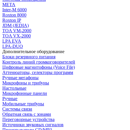
МЕТА
Inter-M 6000
Roxton 8000
Roxton IP
JDM (JEDIA)
TOA VM-2000
TOA VX-2000
LPA EVA
LPA-DUO
Дополнительное оборудование
Блоки резервного питания
Контроль линий громкоговорителей
Цифровые магнитофоны (Voice File)
Аттенюаторы, селекторы программ
Ручные мегафоны
Микрофоны и трибуны
Настольные
Микрофонные панели
Ручные
Мобильные трибуны
Системы связи
Обратная связь с зонами
Переговорные устройства
Источники звуковых сигналов
Проигрыватели CD/MP3