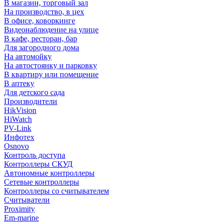
В магазин, торговый зал
На производство, в цех
В офисе, коворкинге
Видеонаблюдение на улице
В кафе, ресторан, бар
Для загородного дома
На автомойку
На автостоянку и парковку
В квартиру или помещение
В аптеку
Для детского сада
Производители
HikVision
HiWatch
PV-Link
Инфотех
Osnovo
Контроль доступа
Контроллеры СКУД
Автономные контроллеры
Сетевые контроллеры
Контроллеры со считывателем
Считыватели
Proximity
Em-marine