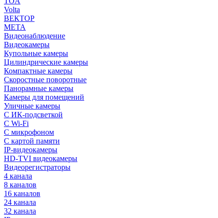
TOA
Volta
ВЕКТОР
МЕТА
Видеонаблюдение
Видеокамеры
Купольные камеры
Цилиндрические камеры
Компактные камеры
Скоростные поворотные
Панорамные камеры
Камеры для помещений
Уличные камеры
С ИК-подсветкой
С Wi-Fi
С микрофоном
С картой памяти
IP-видеокамеры
HD-TVI видеокамеры
Видеорегистраторы
4 канала
8 каналов
16 каналов
24 канала
32 канала