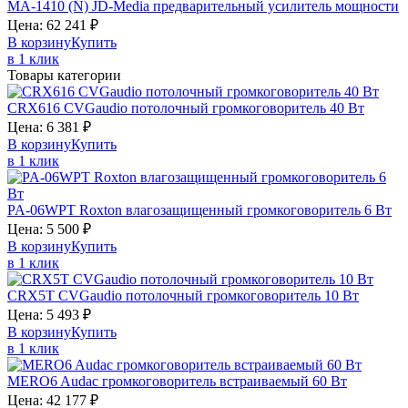
MA-1410 (N)
JD-Media
предварительный усилитель мощности
Цена:
62 241
₽
В корзину
Купить
в 1 клик
Товары категории
CRX616
CVGaudio
потолочный громкоговоритель 40 Вт
Цена:
6 381
₽
В корзину
Купить
в 1 клик
PA-06WPT
Roxton
влагозащищенный громкоговоритель 6 Вт
Цена:
5 500
₽
В корзину
Купить
в 1 клик
CRX5T
CVGaudio
потолочный громкоговоритель 10 Вт
Цена:
5 493
₽
В корзину
Купить
в 1 клик
MERO6
Audac
громкоговоритель встраиваемый 60 Вт
Цена:
42 177
₽