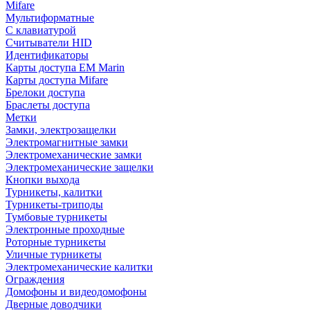
Mifare
Мультиформатные
С клавиатурой
Считыватели HID
Идентификаторы
Карты доступа EM Marin
Карты доступа Mifare
Брелоки доступа
Браслеты доступа
Метки
Замки, электрозащелки
Электромагнитные замки
Электромеханические замки
Электромеханические защелки
Кнопки выхода
Турникеты, калитки
Турникеты-триподы
Тумбовые турникеты
Электронные проходные
Роторные турникеты
Уличные турникеты
Электромеханические калитки
Ограждения
Домофоны и видеодомофоны
Дверные доводчики