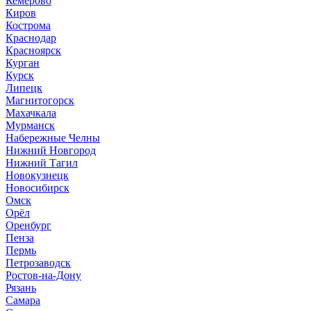
Кемерово
Киров
Кострома
Краснодар
Красноярск
Курган
Курск
Липецк
Магнитогорск
Махачкала
Мурманск
Набережные Челны
Нижний Новгород
Нижний Тагил
Новокузнецк
Новосибирск
Омск
Орёл
Оренбург
Пенза
Пермь
Петрозаводск
Ростов-на-Дону
Рязань
Самара