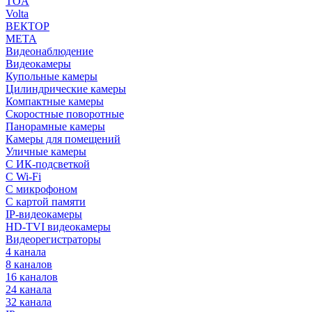
TOA
Volta
ВЕКТОР
МЕТА
Видеонаблюдение
Видеокамеры
Купольные камеры
Цилиндрические камеры
Компактные камеры
Скоростные поворотные
Панорамные камеры
Камеры для помещений
Уличные камеры
С ИК-подсветкой
С Wi-Fi
С микрофоном
С картой памяти
IP-видеокамеры
HD-TVI видеокамеры
Видеорегистраторы
4 канала
8 каналов
16 каналов
24 канала
32 канала