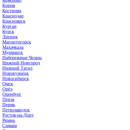
Кемерово
Киров
Кострома
Краснодар
Красноярск
Курган
Курск
Липецк
Магнитогорск
Махачкала
Мурманск
Набережные Челны
Нижний Новгород
Нижний Тагил
Новокузнецк
Новосибирск
Омск
Орёл
Оренбург
Пенза
Пермь
Петрозаводск
Ростов-на-Дону
Рязань
Самара