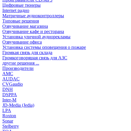
Цифровые тюнеры
Internet радио
Матричные аудиоконтроллеры
Типовые решения
Озвучивание магазина
Озвучивание кафе и ресторана
Установка уличной аудиорекламы
Озвучивание офиса
Установка системы оповещения о пожаре
Громкая связь для склада
Громкоговорящая связь для АЗС
другие решения ...
Производители
AMC
AUDAC
CVGaudio
DNH
DSPPA
Inter-M
JD-Media (Jedia)
LPA
Roxton
Sonar
Stelberry