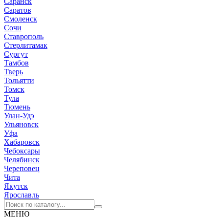
Саранск
Саратов
Смоленск
Сочи
Ставрополь
Стерлитамак
Сургут
Тамбов
Тверь
Тольятти
Томск
Тула
Тюмень
Улан-Удэ
Ульяновск
Уфа
Хабаровск
Чебоксары
Челябинск
Череповец
Чита
Якутск
Ярославль
МЕНЮ