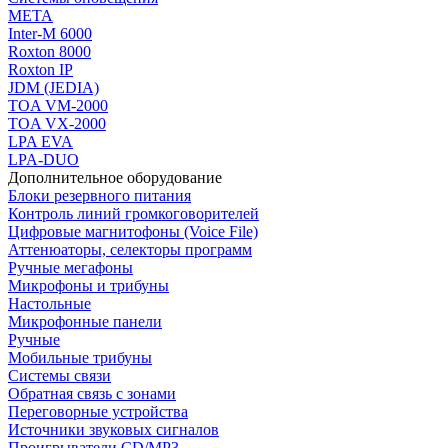
МЕТА
Inter-M 6000
Roxton 8000
Roxton IP
JDM (JEDIA)
TOA VM-2000
TOA VX-2000
LPA EVA
LPA-DUO
Дополнительное оборудование
Блоки резервного питания
Контроль линий громкоговорителей
Цифровые магнитофоны (Voice File)
Аттенюаторы, селекторы программ
Ручные мегафоны
Микрофоны и трибуны
Настольные
Микрофонные панели
Ручные
Мобильные трибуны
Системы связи
Обратная связь с зонами
Переговорные устройства
Источники звуковых сигналов
Проигрыватели CD/MP3