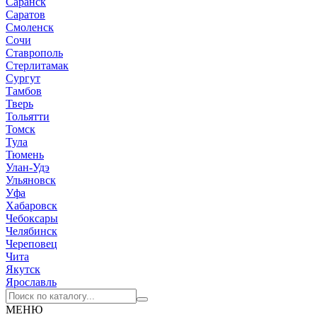
Саранск
Саратов
Смоленск
Сочи
Ставрополь
Стерлитамак
Сургут
Тамбов
Тверь
Тольятти
Томск
Тула
Тюмень
Улан-Удэ
Ульяновск
Уфа
Хабаровск
Чебоксары
Челябинск
Череповец
Чита
Якутск
Ярославль
МЕНЮ