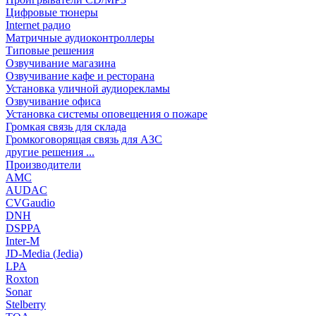
Цифровые тюнеры
Internet радио
Матричные аудиоконтроллеры
Типовые решения
Озвучивание магазина
Озвучивание кафе и ресторана
Установка уличной аудиорекламы
Озвучивание офиса
Установка системы оповещения о пожаре
Громкая связь для склада
Громкоговорящая связь для АЗС
другие решения ...
Производители
AMC
AUDAC
CVGaudio
DNH
DSPPA
Inter-M
JD-Media (Jedia)
LPA
Roxton
Sonar
Stelberry