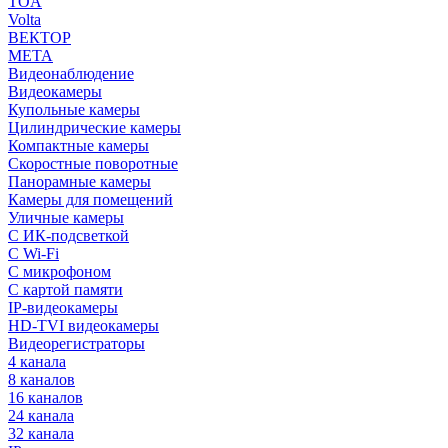
TOA
Volta
ВЕКТОР
МЕТА
Видеонаблюдение
Видеокамеры
Купольные камеры
Цилиндрические камеры
Компактные камеры
Скоростные поворотные
Панорамные камеры
Камеры для помещений
Уличные камеры
С ИК-подсветкой
С Wi-Fi
С микрофоном
С картой памяти
IP-видеокамеры
HD-TVI видеокамеры
Видеорегистраторы
4 канала
8 каналов
16 каналов
24 канала
32 канала