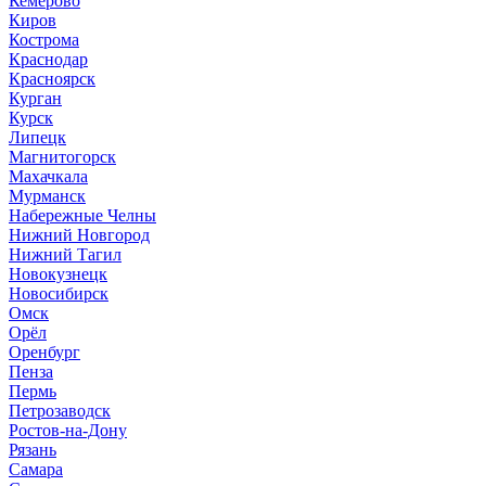
Кемерово
Киров
Кострома
Краснодар
Красноярск
Курган
Курск
Липецк
Магнитогорск
Махачкала
Мурманск
Набережные Челны
Нижний Новгород
Нижний Тагил
Новокузнецк
Новосибирск
Омск
Орёл
Оренбург
Пенза
Пермь
Петрозаводск
Ростов-на-Дону
Рязань
Самара