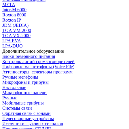
МЕТА
Inter-M 6000
Roxton 8000
Roxton IP
JDM (JEDIA)
TOA VM-2000
TOA VX-2000
LPA EVA
LPA-DUO
Дополнительное оборудование
Блоки резервного питания
Контроль линий громкоговорителей
Цифровые магнитофоны (Voice File)
Аттенюаторы, селекторы программ
Ручные мегафоны
Микрофоны и трибуны
Настольные
Микрофонные панели
Ручные
Мобильные трибуны
Системы связи
Обратная связь с зонами
Переговорные устройства
Источники звуковых сигналов
Проигрыватели CD/MP3