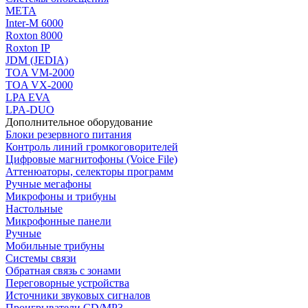
МЕТА
Inter-M 6000
Roxton 8000
Roxton IP
JDM (JEDIA)
TOA VM-2000
TOA VX-2000
LPA EVA
LPA-DUO
Дополнительное оборудование
Блоки резервного питания
Контроль линий громкоговорителей
Цифровые магнитофоны (Voice File)
Аттенюаторы, селекторы программ
Ручные мегафоны
Микрофоны и трибуны
Настольные
Микрофонные панели
Ручные
Мобильные трибуны
Системы связи
Обратная связь с зонами
Переговорные устройства
Источники звуковых сигналов
Проигрыватели CD/MP3