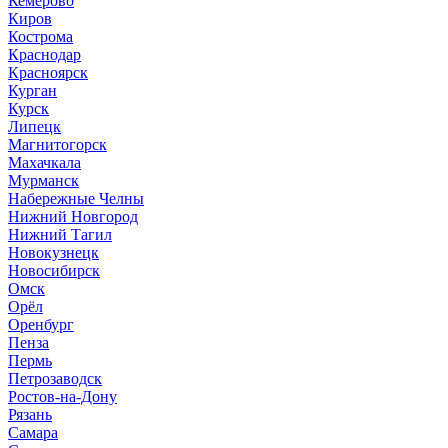
Кемерово
Киров
Кострома
Краснодар
Красноярск
Курган
Курск
Липецк
Магнитогорск
Махачкала
Мурманск
Набережные Челны
Нижний Новгород
Нижний Тагил
Новокузнецк
Новосибирск
Омск
Орёл
Оренбург
Пенза
Пермь
Петрозаводск
Ростов-на-Дону
Рязань
Самара