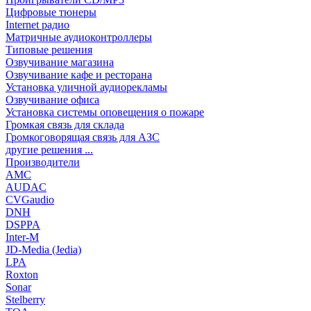
Цифровые тюнеры
Internet радио
Матричные аудиоконтроллеры
Типовые решения
Озвучивание магазина
Озвучивание кафе и ресторана
Установка уличной аудиорекламы
Озвучивание офиса
Установка системы оповещения о пожаре
Громкая связь для склада
Громкоговорящая связь для АЗС
другие решения ...
Производители
AMC
AUDAC
CVGaudio
DNH
DSPPA
Inter-M
JD-Media (Jedia)
LPA
Roxton
Sonar
Stelberry