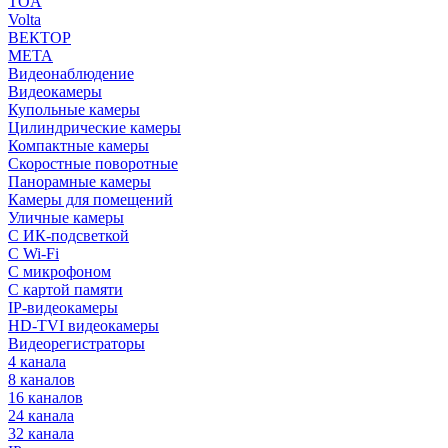
TOA
Volta
ВЕКТОР
МЕТА
Видеонаблюдение
Видеокамеры
Купольные камеры
Цилиндрические камеры
Компактные камеры
Скоростные поворотные
Панорамные камеры
Камеры для помещений
Уличные камеры
С ИК-подсветкой
С Wi-Fi
С микрофоном
С картой памяти
IP-видеокамеры
HD-TVI видеокамеры
Видеорегистраторы
4 канала
8 каналов
16 каналов
24 канала
32 канала