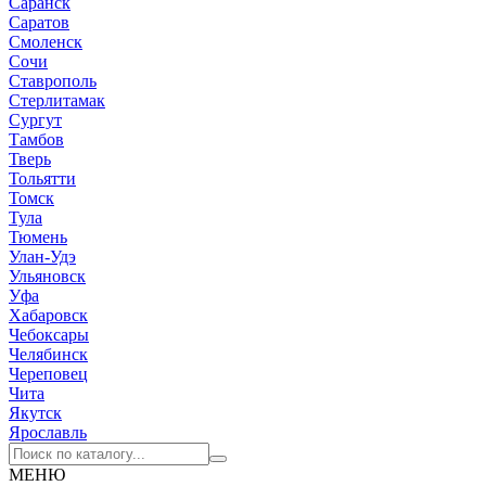
Саранск
Саратов
Смоленск
Сочи
Ставрополь
Стерлитамак
Сургут
Тамбов
Тверь
Тольятти
Томск
Тула
Тюмень
Улан-Удэ
Ульяновск
Уфа
Хабаровск
Чебоксары
Челябинск
Череповец
Чита
Якутск
Ярославль
МЕНЮ