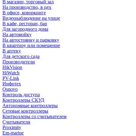
В магазин, торговый зал
На производство, в цех
В офисе, коворкинге
Видеонаблюдение на улице
В кафе, ресторан, бар
Для загородного дома
На автомойку
На автостоянку и парковку
В квартиру или помещение
В аптеку
Для детского сада
Производители
HikVision
HiWatch
PV-Link
Инфотех
Osnovo
Контроль доступа
Контроллеры СКУД
Автономные контроллеры
Сетевые контроллеры
Контроллеры со считывателем
Считыватели
Proximity
Em-marine