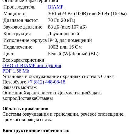
Основные характеристики
Производитель
BIAMP
Мощность
30/15/6/3 Вт (100В) или 80 Вт (16 Ом)
Диапазон частот
70 Гц-20 кГц
Звуковое давление
88 дБ (max 107 дБ)
Конструкция
Двухполосный
Исполнение корпуса
IP40, для помещений
Подключение
100В или 16 Ом
Цвет
Белый (W)/Черный (BL)
Все характеристики
OVO5T BIAMP инструкция
PDF 1.56 Mb
Установка и обслуживание охранных систем в Санкт-
Петербурге
+7 (812) 448-08-18
Заказать монтаж
Описание
Характеристики
Документация
Задать
вопрос
Доставка
Отзывы
Область применения
Системы озвучивания и трансляции, речевое оповещение,
громкоговорящая связь.
Конструктивные особенности: