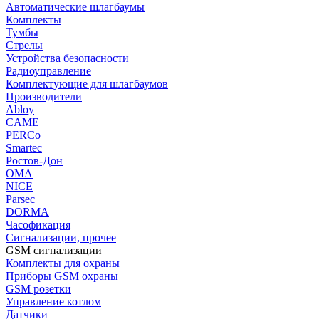
Автоматические шлагбаумы
Комплекты
Тумбы
Стрелы
Устройства безопасности
Радиоуправление
Комплектующие для шлагбаумов
Производители
Abloy
CAME
PERCo
Smartec
Ростов-Дон
ОМА
NICE
Parsec
DORMA
Часофикация
Сигнализации, прочее
GSM сигнализации
Комплекты для охраны
Приборы GSM охраны
GSM розетки
Управление котлом
Датчики