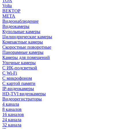
TOA
Volta
ВЕКТОР
МЕТА
Видеонаблюдение
Видеокамеры
Купольные камеры
Цилиндрические камеры
Компактные камеры
Скоростные поворотные
Панорамные камеры
Камеры для помещений
Уличные камеры
С ИК-подсветкой
С Wi-Fi
С микрофоном
С картой памяти
IP-видеокамеры
HD-TVI видеокамеры
Видеорегистраторы
4 канала
8 каналов
16 каналов
24 канала
32 канала