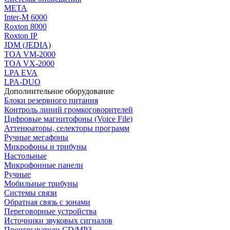
МЕТА
Inter-M 6000
Roxton 8000
Roxton IP
JDM (JEDIA)
TOA VM-2000
TOA VX-2000
LPA EVA
LPA-DUO
Дополнительное оборудование
Блоки резервного питания
Контроль линий громкоговорителей
Цифровые магнитофоны (Voice File)
Аттенюаторы, селекторы программ
Ручные мегафоны
Микрофоны и трибуны
Настольные
Микрофонные панели
Ручные
Мобильные трибуны
Системы связи
Обратная связь с зонами
Переговорные устройства
Источники звуковых сигналов
Проигрыватели CD/MP3