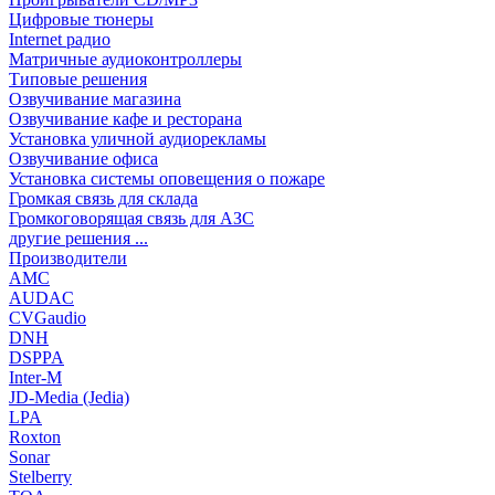
Цифровые тюнеры
Internet радио
Матричные аудиоконтроллеры
Типовые решения
Озвучивание магазина
Озвучивание кафе и ресторана
Установка уличной аудиорекламы
Озвучивание офиса
Установка системы оповещения о пожаре
Громкая связь для склада
Громкоговорящая связь для АЗС
другие решения ...
Производители
AMC
AUDAC
CVGaudio
DNH
DSPPA
Inter-M
JD-Media (Jedia)
LPA
Roxton
Sonar
Stelberry