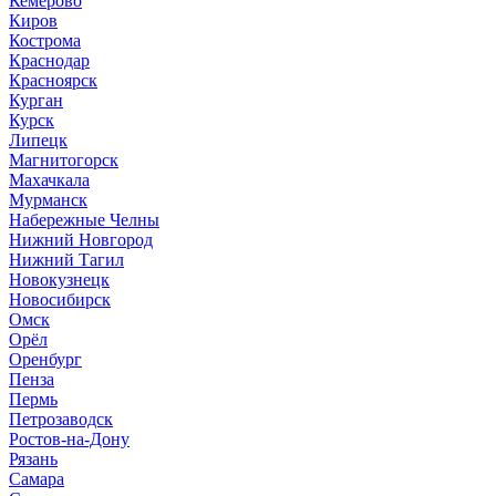
Кемерово
Киров
Кострома
Краснодар
Красноярск
Курган
Курск
Липецк
Магнитогорск
Махачкала
Мурманск
Набережные Челны
Нижний Новгород
Нижний Тагил
Новокузнецк
Новосибирск
Омск
Орёл
Оренбург
Пенза
Пермь
Петрозаводск
Ростов-на-Дону
Рязань
Самара