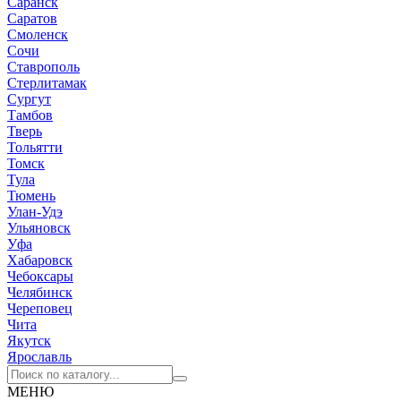
Саранск
Саратов
Смоленск
Сочи
Ставрополь
Стерлитамак
Сургут
Тамбов
Тверь
Тольятти
Томск
Тула
Тюмень
Улан-Удэ
Ульяновск
Уфа
Хабаровск
Чебоксары
Челябинск
Череповец
Чита
Якутск
Ярославль
МЕНЮ