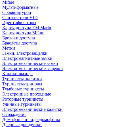
Mifare
Мультиформатные
С клавиатурой
Считыватели HID
Идентификаторы
Карты доступа EM Marin
Карты доступа Mifare
Брелоки доступа
Браслеты доступа
Метки
Замки, электрозащелки
Электромагнитные замки
Электромеханические замки
Электромеханические защелки
Кнопки выхода
Турникеты, калитки
Турникеты-триподы
Тумбовые турникеты
Электронные проходные
Роторные турникеты
Уличные турникеты
Электромеханические калитки
Ограждения
Домофоны и видеодомофоны
Дверные доводчики