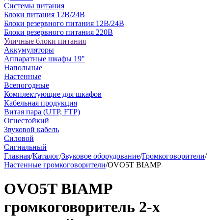
Системы питания
Блоки питания 12В/24В
Блоки резервного питания 12В/24В
Блоки резервного питания 220В
Уличные блоки питания
Аккумуляторы
Аппаратные шкафы 19"
Напольные
Настенные
Всепогодные
Комплектующие для шкафов
Кабельная продукция
Витая пара (UTP, FTP)
Огнестойкий
Звуковой кабель
Силовой
Сигнальный
Главная
/
Каталог
/
Звуковое оборудование
/
Громкоговорители
/
Настенные громкоговорители
/
OVO5T BIAMP
OVO5T BIAMP
громкоговоритель 2-х