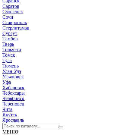
Саранск
Саратов
Смоленск
Сочи
Ставрополь
Стерлитамак
Сургут
Тамбов
Тверь
Тольятти
Томск
Тула
Тюмень
Улан-Удэ
Ульяновск
Уфа
Хабаровск
Чебоксары
Челябинск
Череповец
Чита
Якутск
Ярославль
МЕНЮ