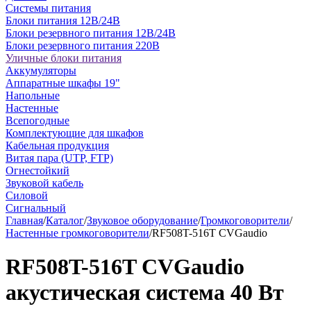
Системы питания
Блоки питания 12В/24В
Блоки резервного питания 12В/24В
Блоки резервного питания 220В
Уличные блоки питания
Аккумуляторы
Аппаратные шкафы 19"
Напольные
Настенные
Всепогодные
Комплектующие для шкафов
Кабельная продукция
Витая пара (UTP, FTP)
Огнестойкий
Звуковой кабель
Силовой
Сигнальный
Главная
/
Каталог
/
Звуковое оборудование
/
Громкоговорители
/
Настенные громкоговорители
/
RF508T-516T CVGaudio
RF508T-516T CVGaudio
акустическая система 40 Вт