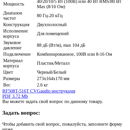
40/20/10/5 Вт (100В) или 40 Вт RMS/80 Вт
Мощность
Мах (8/16 Ом)
Диапазон
80 Гц-20 кГц
частот
Конструкция
Двухполосный
Исполнение
Для помещений
корпуса
Звуковое
88 дБ (Вт/м), max 104 дБ
давление
Подключение
Комбинированное, 100В или 8-16 Ом
Материал
Пластик/Металл
корпуса
Цвет
Черный/Белый
Размеры
273х164х170 мм
Вес
2.6 кг
RF508T-516T CVGaudio инструкция
PDF 3.72 Mb
Вы можете задать свой вопрос по данному товару.
Задать вопрос:
Чтобы добавить свой вопрос, пожалуйста, заполните форму
ниже.