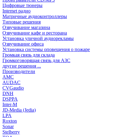
Цифровые тюнеры
Internet радио
Матричные аудиоконтроллеры
Типовые решения
Озвучивание магазина
Озвучивание кафе и ресторана
Установка уличной аудиорекламы
Озвучивание офиса
Установка системы оповещения о пожаре
Громкая связь для склада
Громкоговорящая связь для АЗС
другие решения ...
Производители
AMC
AUDAC
CVGaudio
DNH
DSPPA
Inter-M
JD-Media (Jedia)
LPA
Roxton
Sonar
Stelberry