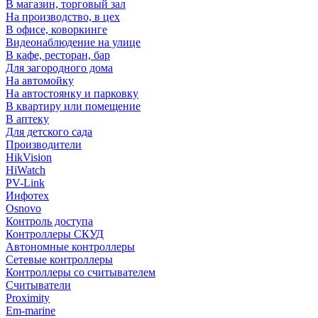
В магазин, торговый зал
На производство, в цех
В офисе, коворкинге
Видеонаблюдение на улице
В кафе, ресторан, бар
Для загородного дома
На автомойку
На автостоянку и парковку
В квартиру или помещение
В аптеку
Для детского сада
Производители
HikVision
HiWatch
PV-Link
Инфотех
Osnovo
Контроль доступа
Контроллеры СКУД
Автономные контроллеры
Сетевые контроллеры
Контроллеры со считывателем
Считыватели
Proximity
Em-marine