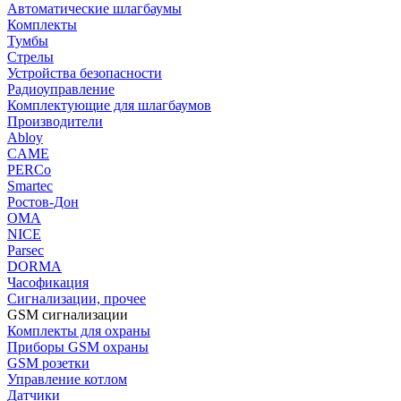
Автоматические шлагбаумы
Комплекты
Тумбы
Стрелы
Устройства безопасности
Радиоуправление
Комплектующие для шлагбаумов
Производители
Abloy
CAME
PERCo
Smartec
Ростов-Дон
ОМА
NICE
Parsec
DORMA
Часофикация
Сигнализации, прочее
GSM сигнализации
Комплекты для охраны
Приборы GSM охраны
GSM розетки
Управление котлом
Датчики