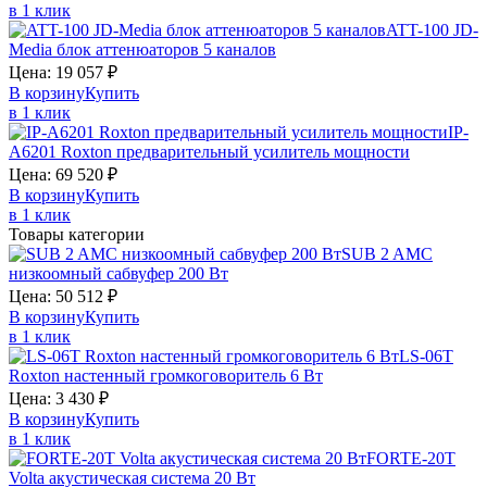
в 1 клик
ATT-100
JD-
Media
блок аттенюаторов 5 каналов
Цена:
19 057
₽
В корзину
Купить
в 1 клик
IP-
A6201
Roxton
предварительный yсилитель мощности
Цена:
69 520
₽
В корзину
Купить
в 1 клик
Товары категории
SUB 2
AMC
низкоомный сабвуфер 200 Вт
Цена:
50 512
₽
В корзину
Купить
в 1 клик
LS-06T
Roxton
настенный громкоговоритель 6 Вт
Цена:
3 430
₽
В корзину
Купить
в 1 клик
FORTE-20T
Volta
акустическая система 20 Вт