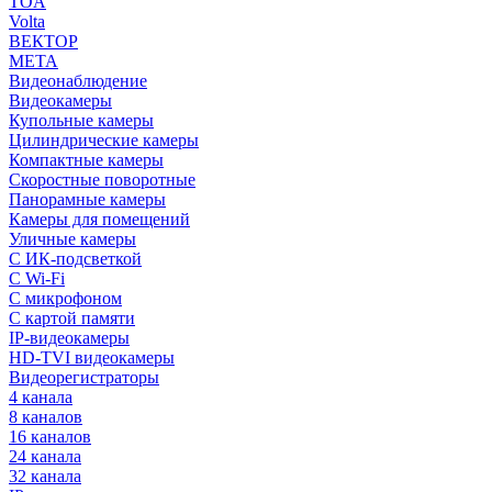
TOA
Volta
ВЕКТОР
МЕТА
Видеонаблюдение
Видеокамеры
Купольные камеры
Цилиндрические камеры
Компактные камеры
Скоростные поворотные
Панорамные камеры
Камеры для помещений
Уличные камеры
С ИК-подсветкой
С Wi-Fi
С микрофоном
С картой памяти
IP-видеокамеры
HD-TVI видеокамеры
Видеорегистраторы
4 канала
8 каналов
16 каналов
24 канала
32 канала