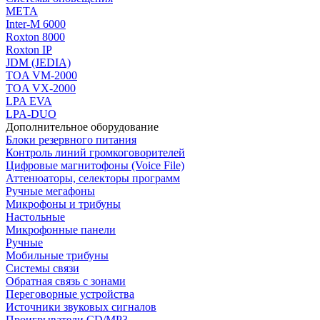
МЕТА
Inter-M 6000
Roxton 8000
Roxton IP
JDM (JEDIA)
TOA VM-2000
TOA VX-2000
LPA EVA
LPA-DUO
Дополнительное оборудование
Блоки резервного питания
Контроль линий громкоговорителей
Цифровые магнитофоны (Voice File)
Аттенюаторы, селекторы программ
Ручные мегафоны
Микрофоны и трибуны
Настольные
Микрофонные панели
Ручные
Мобильные трибуны
Системы связи
Обратная связь с зонами
Переговорные устройства
Источники звуковых сигналов
Проигрыватели CD/MP3