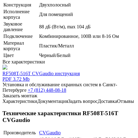
Конструкция
Двухполосный
Исполнение
Для помещений
корпуса
Звуковое
88 дБ (Вт/м), max 104 дБ
давление
Подключение
Комбинированное, 100В или 8-16 Ом
Материал
Пластик/Металл
корпуса
Цвет
Черный/Белый
Все характеристики
RF508T-516T CVGaudio инструкция
PDF 3.72 Mb
Установка и обслуживание охранных систем в Санкт-
Петербурге
+7 (812) 448-08-18
Заказать монтаж
Характеристики
Документация
Задать вопрос
Доставка
Отзывы
Технические характеристики RF508T-516T
CVGaudio
Производитель
CVGaudio