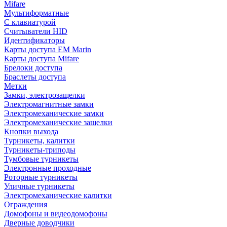
Mifare
Мультиформатные
С клавиатурой
Считыватели HID
Идентификаторы
Карты доступа EM Marin
Карты доступа Mifare
Брелоки доступа
Браслеты доступа
Метки
Замки, электрозащелки
Электромагнитные замки
Электромеханические замки
Электромеханические защелки
Кнопки выхода
Турникеты, калитки
Турникеты-триподы
Тумбовые турникеты
Электронные проходные
Роторные турникеты
Уличные турникеты
Электромеханические калитки
Ограждения
Домофоны и видеодомофоны
Дверные доводчики