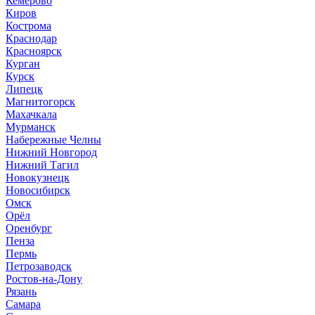
Кемерово
Киров
Кострома
Краснодар
Красноярск
Курган
Курск
Липецк
Магнитогорск
Махачкала
Мурманск
Набережные Челны
Нижний Новгород
Нижний Тагил
Новокузнецк
Новосибирск
Омск
Орёл
Оренбург
Пенза
Пермь
Петрозаводск
Ростов-на-Дону
Рязань
Самара