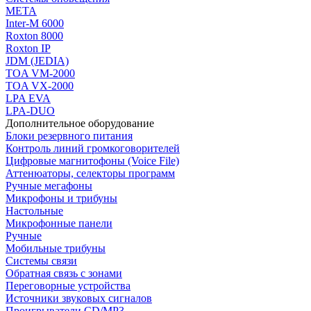
МЕТА
Inter-M 6000
Roxton 8000
Roxton IP
JDM (JEDIA)
TOA VM-2000
TOA VX-2000
LPA EVA
LPA-DUO
Дополнительное оборудование
Блоки резервного питания
Контроль линий громкоговорителей
Цифровые магнитофоны (Voice File)
Аттенюаторы, селекторы программ
Ручные мегафоны
Микрофоны и трибуны
Настольные
Микрофонные панели
Ручные
Мобильные трибуны
Системы связи
Обратная связь с зонами
Переговорные устройства
Источники звуковых сигналов
Проигрыватели CD/MP3