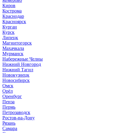
Кемерово
Киров
Кострома
Краснодар
Красноярск
Курган
Курск
Липецк
Магнитогорск
Махачкала
Мурманск
Набережные Челны
Нижний Новгород
Нижний Тагил
Новокузнецк
Новосибирск
Омск
Орёл
Оренбург
Пенза
Пермь
Петрозаводск
Ростов-на-Дону
Рязань
Самара