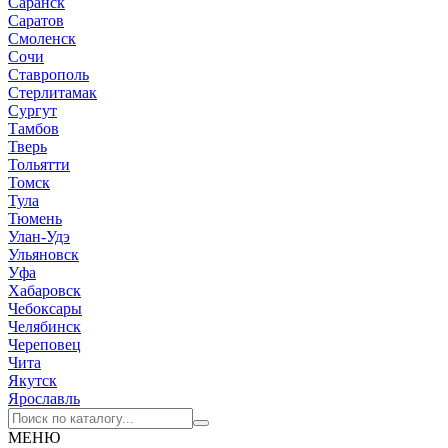
Саранск
Саратов
Смоленск
Сочи
Ставрополь
Стерлитамак
Сургут
Тамбов
Тверь
Тольятти
Томск
Тула
Тюмень
Улан-Удэ
Ульяновск
Уфа
Хабаровск
Чебоксары
Челябинск
Череповец
Чита
Якутск
Ярославль
МЕНЮ