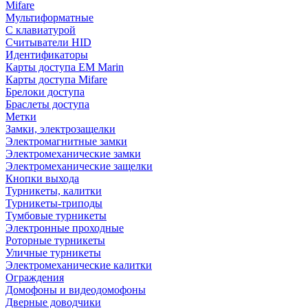
Mifare
Мультиформатные
С клавиатурой
Считыватели HID
Идентификаторы
Карты доступа EM Marin
Карты доступа Mifare
Брелоки доступа
Браслеты доступа
Метки
Замки, электрозащелки
Электромагнитные замки
Электромеханические замки
Электромеханические защелки
Кнопки выхода
Турникеты, калитки
Турникеты-триподы
Тумбовые турникеты
Электронные проходные
Роторные турникеты
Уличные турникеты
Электромеханические калитки
Ограждения
Домофоны и видеодомофоны
Дверные доводчики