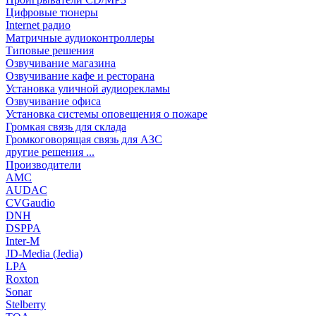
Цифровые тюнеры
Internet радио
Матричные аудиоконтроллеры
Типовые решения
Озвучивание магазина
Озвучивание кафе и ресторана
Установка уличной аудиорекламы
Озвучивание офиса
Установка системы оповещения о пожаре
Громкая связь для склада
Громкоговорящая связь для АЗС
другие решения ...
Производители
AMC
AUDAC
CVGaudio
DNH
DSPPA
Inter-M
JD-Media (Jedia)
LPA
Roxton
Sonar
Stelberry