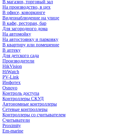
В магазин, торговый зал
На производство, в цех
В офисе, коворкинге
Видеонаблюдение на улице
В кафе, ресторан, бар
Для загородного дома
На автомойку
На автостоянку и парковку
В квартиру или помещение
В аптеку
Для детского сада
Производители
HikVision
HiWatch
PV-Link
Инфотех
Osnovo
Контроль доступа
Контроллеры СКУД
Автономные контроллеры
Сетевые контроллеры
Контроллеры со считывателем
Считыватели
Proximity
Em-marine