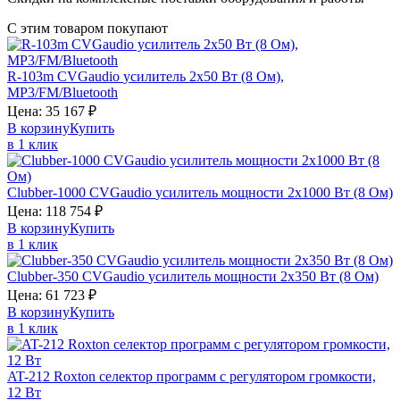
С этим товаром покупают
R-103m
CVGaudio
усилитель 2х50 Вт (8 Ом),
MP3/FM/Bluetooth
Цена:
35 167
₽
В корзину
Купить
в 1 клик
Clubber-1000
CVGaudio
усилитель мощности 2х1000 Вт (8 Ом)
Цена:
118 754
₽
В корзину
Купить
в 1 клик
Clubber-350
CVGaudio
усилитель мощности 2х350 Вт (8 Ом)
Цена:
61 723
₽
В корзину
Купить
в 1 клик
AT-212
Roxton
селектор программ с регулятором громкости,
12 Вт