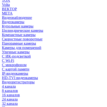
TOA
Volta
ВЕКТОР
МЕТА
Видеонаблюдение
Видеокамеры
Купольные камеры
Цилиндрические камеры
Компактные камеры
Скоростные поворотные
Панорамные камеры
Камеры для помещений
Уличные камеры
С ИК-подсветкой
С Wi-Fi
С микрофоном
С картой памяти
IP-видеокамеры
HD-TVI видеокамеры
Видеорегистраторы
4 канала
8 каналов
16 каналов
24 канала
32 канала