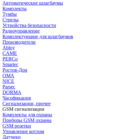
Автоматические шлагбаумы
Комплекты
Тумбы
Стрелы
Устройства безопасности
Радиоуправление
Комплектующие для шлагбаумов
Производители
Abloy
CAME
PERCo
Smartec
Ростов-Дон
ОМА
NICE
Parsec
DORMA
Часофикация
Сигнализации, прочее
GSM сигнализации
Комплекты для охраны
Приборы GSM охраны
GSM розетки
Управление котлом
Датчики