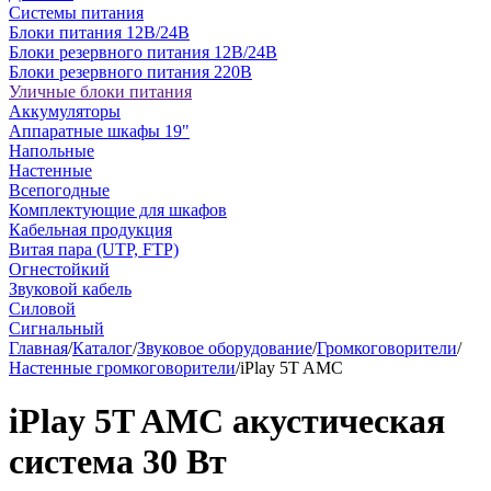
Системы питания
Блоки питания 12В/24В
Блоки резервного питания 12В/24В
Блоки резервного питания 220В
Уличные блоки питания
Аккумуляторы
Аппаратные шкафы 19"
Напольные
Настенные
Всепогодные
Комплектующие для шкафов
Кабельная продукция
Витая пара (UTP, FTP)
Огнестойкий
Звуковой кабель
Силовой
Сигнальный
Главная
/
Каталог
/
Звуковое оборудование
/
Громкоговорители
/
Настенные громкоговорители
/
iPlay 5T AMC
iPlay 5T AMC акустическая
система 30 Вт