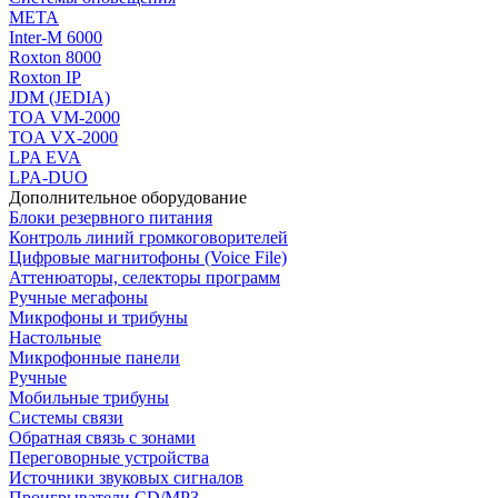
МЕТА
Inter-M 6000
Roxton 8000
Roxton IP
JDM (JEDIA)
TOA VM-2000
TOA VX-2000
LPA EVA
LPA-DUO
Дополнительное оборудование
Блоки резервного питания
Контроль линий громкоговорителей
Цифровые магнитофоны (Voice File)
Аттенюаторы, селекторы программ
Ручные мегафоны
Микрофоны и трибуны
Настольные
Микрофонные панели
Ручные
Мобильные трибуны
Системы связи
Обратная связь с зонами
Переговорные устройства
Источники звуковых сигналов
Проигрыватели CD/MP3