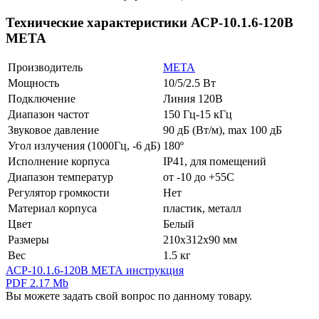
Технические характеристики АСР-10.1.6-120В
МЕТА
Производитель
МЕТА
Мощность
10/5/2.5 Вт
Подключение
Линия 120В
Диапазон частот
150 Гц-15 кГц
Звуковое давление
90 дБ (Вт/м), max 100 дБ
Угол излучения (1000Гц, ‑6 дБ)
180º
Исполнение корпуса
IP41, для помещений
Диапазон температур
от -10 до +55С
Регулятор громкости
Нет
Материал корпуса
пластик, металл
Цвет
Белый
Размеры
210x312x90 мм
Вес
1.5 кг
АСР-10.1.6-120В МЕТА инструкция
PDF 2.17 Mb
Вы можете задать свой вопрос по данному товару.