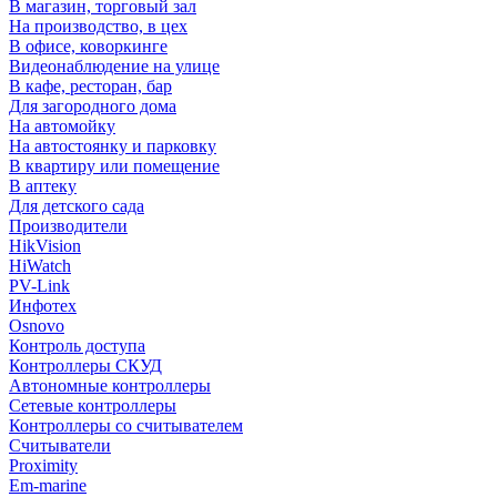
В магазин, торговый зал
На производство, в цех
В офисе, коворкинге
Видеонаблюдение на улице
В кафе, ресторан, бар
Для загородного дома
На автомойку
На автостоянку и парковку
В квартиру или помещение
В аптеку
Для детского сада
Производители
HikVision
HiWatch
PV-Link
Инфотех
Osnovo
Контроль доступа
Контроллеры СКУД
Автономные контроллеры
Сетевые контроллеры
Контроллеры со считывателем
Считыватели
Proximity
Em-marine