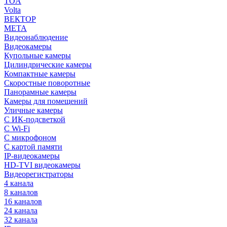
TOA
Volta
ВЕКТОР
МЕТА
Видеонаблюдение
Видеокамеры
Купольные камеры
Цилиндрические камеры
Компактные камеры
Скоростные поворотные
Панорамные камеры
Камеры для помещений
Уличные камеры
С ИК-подсветкой
С Wi-Fi
С микрофоном
С картой памяти
IP-видеокамеры
HD-TVI видеокамеры
Видеорегистраторы
4 канала
8 каналов
16 каналов
24 канала
32 канала