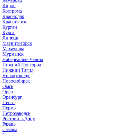
Кемерово
Киров
Кострома
Краснодар
Красноярск
Курган
Курск
Липецк
Магнитогорск
Махачкала
Мурманск
Набережные Челны
Нижний Новгород
Нижний Тагил
Новокузнецк
Новосибирск
Омск
Орёл
Оренбург
Пенза
Пермь
Петрозаводск
Ростов-на-Дону
Рязань
Самара