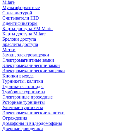
Mifare
Мультиформатные
С клавиатурой
Считыватели HID
Идентификаторы
Карты доступа EM Marin
Карты доступа Mifare
Брелоки доступа
Браслеты доступа
Метки
Замки, электрозащелки
Электромагнитные замки
Электромеханические замки
Электромеханические защелки
Кнопки выхода
Турникеты, калитки
Турникеты-триподы
Тумбовые турникеты
Электронные проходные
Роторные турникеты
Уличные турникеты
Электромеханические калитки
Ограждения
Домофоны и видеодомофоны
Дверные доводчики