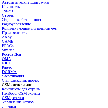
Автоматические шлагбаумы
Комплекты
Тумбы
Стрелы
Устройства безопасности
Радиоуправление
Комплектующие для шлагбаумов
Производители
Abloy
CAME
PERCo
Smartec
Ростов-Дон
ОМА
NICE
Parsec
DORMA
Часофикация
Сигнализации, прочее
GSM сигнализации
Комплекты для охраны
Приборы GSM охраны
GSM розетки
Управление котлом
Датчики