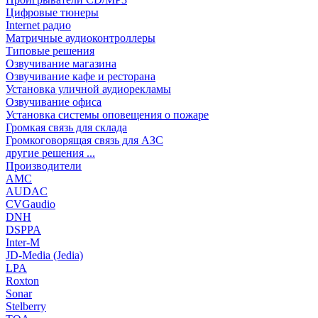
Цифровые тюнеры
Internet радио
Матричные аудиоконтроллеры
Типовые решения
Озвучивание магазина
Озвучивание кафе и ресторана
Установка уличной аудиорекламы
Озвучивание офиса
Установка системы оповещения о пожаре
Громкая связь для склада
Громкоговорящая связь для АЗС
другие решения ...
Производители
AMC
AUDAC
CVGaudio
DNH
DSPPA
Inter-M
JD-Media (Jedia)
LPA
Roxton
Sonar
Stelberry