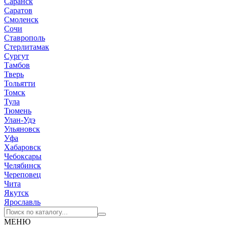
Саранск
Саратов
Смоленск
Сочи
Ставрополь
Стерлитамак
Сургут
Тамбов
Тверь
Тольятти
Томск
Тула
Тюмень
Улан-Удэ
Ульяновск
Уфа
Хабаровск
Чебоксары
Челябинск
Череповец
Чита
Якутск
Ярославль
МЕНЮ