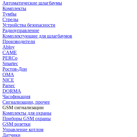
Автоматические шлагбаумы
Комплекты
Тумбы
Стрелы
Устройства безопасности
Радиоуправление
Комплектующие для шлагбаумов
Производители
Abloy
CAME
PERCo
Smartec
Ростов-Дон
ОМА
NICE
Parsec
DORMA
Часофикация
Сигнализации, прочее
GSM сигнализации
Комплекты для охраны
Приборы GSM охраны
GSM розетки
Управление котлом
Датчики