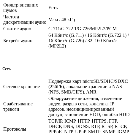
Фильтр внешних
Есть
шумов
Частота
Макс. 48 кГц
дискретизации аудио
Сжатие аудио
G.711/G.722.1/G.726/MP2L2/PCM
64 Кбит/с (G.711) / 16 Кбит/с (G.722.1) /
Битрейт аудио
16 Кбит/с (G.726) / 32–160 Кбит/с
(MP2L2)
Сеть
Поддержка карт microSD/SDHC/SDXC
Сетевое хранение
(256ГБ), локальное хранение и NAS
(NFS, SMB/CIFS), ANR
Обнаружение движения, изменение
Срабатывание
видео, разрыв сети, конфликт IP
тревоги
адресов, несанкционированный
доступ, заполнение HDD, ошибка HDD
TCP/IP, ICMP, HTTP, HTTPS, FTP,
DHCP, DNS, DDNS, RTP, RTSP, RTCP,
Протоколы
PPPoE, NTP, UPnP, SMTP, SNMP, IGMP,