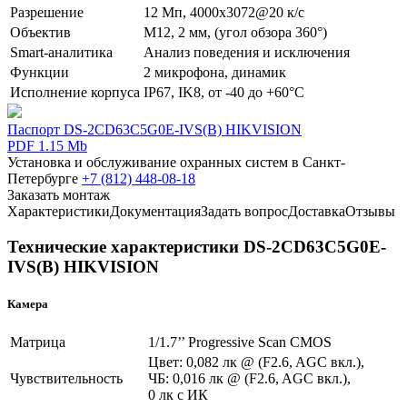
Разрешение
12 Мп, 4000x3072@20 к/с
Объектив
М12, 2 мм, (угол обзора 360°)
Smart-аналитика
Анализ поведения и исключения
Функции
2 микрофона, динамик
Исполнение корпуса
IP67, IK8, от -40 до +60°C
Паспорт DS-2CD63C5G0E-IVS(B) HIKVISION
PDF 1.15 Mb
Установка и обслуживание охранных систем в Санкт-
Петербурге
+7 (812) 448-08-18
Заказать монтаж
Характеристики
Документация
Задать вопрос
Доставка
Отзывы
Технические характеристики DS-2CD63C5G0E-
IVS(B) HIKVISION
Камера
Матрица
1/1.7’’ Progressive Scan CMOS
Цвет: 0,082 лк @ (F2.6, AGC вкл.),
Чувствительность
ЧБ: 0,016 лк @ (F2.6, AGC вкл.),
0 лк с ИК