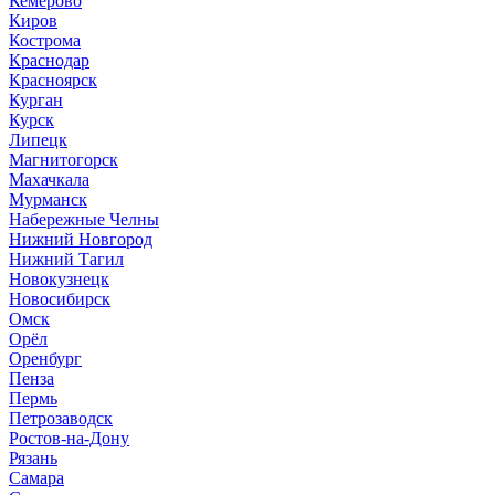
Кемерово
Киров
Кострома
Краснодар
Красноярск
Курган
Курск
Липецк
Магнитогорск
Махачкала
Мурманск
Набережные Челны
Нижний Новгород
Нижний Тагил
Новокузнецк
Новосибирск
Омск
Орёл
Оренбург
Пенза
Пермь
Петрозаводск
Ростов-на-Дону
Рязань
Самара