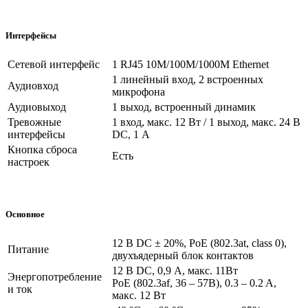
Интерфейсы
Сетевой интерфейс
1 RJ45 10M/100M/1000M Ethernet
1 линейный вход, 2 встроенных
Аудиовход
микрофона
Аудиовыход
1 выход, встроенный динамик
Тревожные
1 вход, макс. 12 Вт / 1 выход, макс. 24 В
интерфейсы
DC, 1 А
Кнопка сброса
Есть
настроек
Основное
12 В DC ± 20%, PoE (802.3at, class 0),
Питание
двухъядерный блок контактов
12 В DC, 0,9 А, макс. 11Вт
Энергопотребление
PoE (802.3af, 36 – 57В), 0.3 – 0.2 A,
и ток
макс. 12 Вт