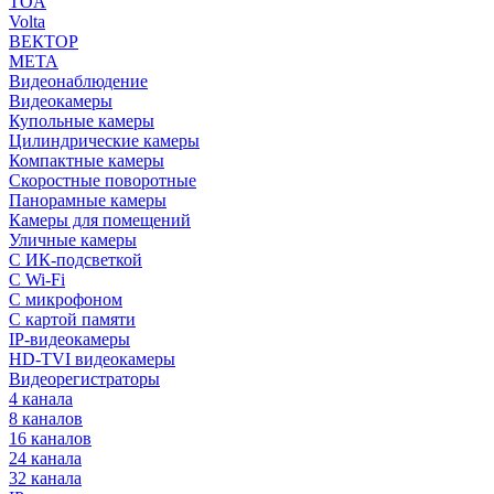
TOA
Volta
ВЕКТОР
МЕТА
Видеонаблюдение
Видеокамеры
Купольные камеры
Цилиндрические камеры
Компактные камеры
Скоростные поворотные
Панорамные камеры
Камеры для помещений
Уличные камеры
С ИК-подсветкой
С Wi-Fi
С микрофоном
С картой памяти
IP-видеокамеры
HD-TVI видеокамеры
Видеорегистраторы
4 канала
8 каналов
16 каналов
24 канала
32 канала