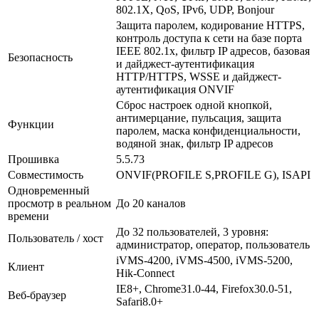
802.1X, QoS, IPv6, UDP, Bonjour
Защита паролем, кодирование HTTPS,
контроль доступа к сети на базе порта
IEEE 802.1x, фильтр IP адресов, базовая
Безопасность
и дайджест-аутентификация
HTTP/HTTPS, WSSE и дайджест-
аутентификация ONVIF
Сброс настроек одной кнопкой,
антимерцание, пульсация, защита
Функции
паролем, маска конфиденциальности,
водяной знак, фильтр IP адресов
Прошивка
5.5.73
Совместимость
ONVIF(PROFILE S,PROFILE G), ISAPI
Одновременный
просмотр в реальном
До 20 каналов
времени
До 32 пользователей, 3 уровня:
Пользователь / хост
администратор, оператор, пользователь
iVMS-4200, iVMS-4500, iVMS-5200,
Клиент
Hik-Connect
IE8+, Chrome31.0-44, Firefox30.0-51,
Веб-браузер
Safari8.0+