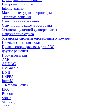
Цифровые тюнеры
Internet радио
Матричные аудиоконтроллеры
Типовые решения
Озвучивание магазина
Озвучивание кафе и ресторана
Установка уличной аудиорекламы
Озвучивание офиса
Установка системы оповещения о пожаре
Громкая связь для склада
Громкоговорящая связь для АЗС
другие решения ...
Производители
AMC
AUDAC
CVGaudio
DNH
DSPPA
Inter-M
JD-Media (Jedia)
LPA
Roxton
Sonar
Stelberry