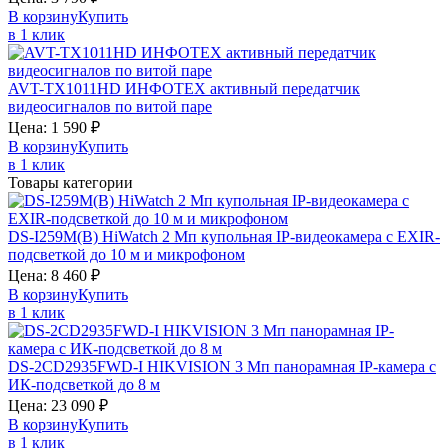
В корзину
Купить
в 1 клик
AVT-TX1011HD
ИНФОТЕХ
активный передатчик
видеосигналов по витой паре
Цена:
1 590
₽
В корзину
Купить
в 1 клик
Товары категории
DS-I259M(B)
HiWatch
2 Мп купольная IP-видеокамера с EXIR-
подсветкой до 10 м и микрофоном
Цена:
8 460
₽
В корзину
Купить
в 1 клик
DS-2CD2935FWD-I
HIKVISION
3 Мп панорамная IP-камера с
ИК-подсветкой до 8 м
Цена:
23 090
₽
В корзину
Купить
в 1 клик