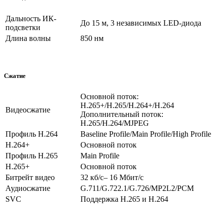
Дальность ИК-
До 15 м, 3 независимых LED-диода
подсветки
Длина волны
850 нм
Сжатие
Основной поток:
H.265+/H.265/H.264+/H.264
Видеосжатие
Дополнительный поток:
H.265/H.264/MJPEG
Профиль H.264
Baseline Profile/Main Profile/High Profile
H.264+
Основной поток
Профиль H.265
Main Profile
H.265+
Основной поток
Битрейт видео
32 кб/с– 16 Мбит/с
Аудиосжатие
G.711/G.722.1/G.726/MP2L2/PCM
SVC
Поддержка H.265 и H.264