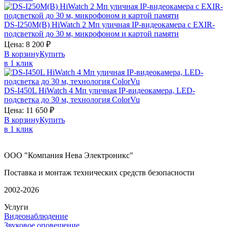
DS-I250M(B)
HiWatch
2 Мп уличная IP-видеокамера с EXIR-
подсветкой до 30 м, микрофоном и картой памяти
Цена:
8 200
₽
В корзину
Купить
в 1 клик
DS-I450L
HiWatch
4 Мп уличная IP-видеокамера, LED-
подсветка до 30 м, технология ColorVu
Цена:
11 650
₽
В корзину
Купить
в 1 клик
ООО "Компания Нева Электроникс"
Поставка и монтаж технических средств безопасности
2002-2026
Услуги
Видеонаблюдение
Звуковое оповещение