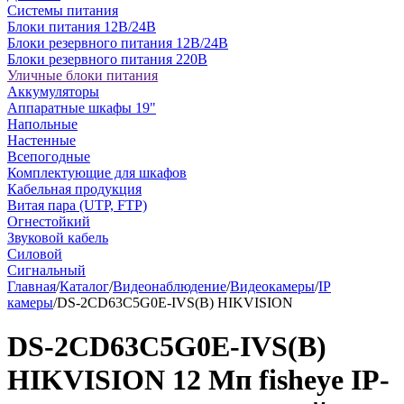
Системы питания
Блоки питания 12В/24В
Блоки резервного питания 12В/24В
Блоки резервного питания 220В
Уличные блоки питания
Аккумуляторы
Аппаратные шкафы 19"
Напольные
Настенные
Всепогодные
Комплектующие для шкафов
Кабельная продукция
Витая пара (UTP, FTP)
Огнестойкий
Звуковой кабель
Силовой
Сигнальный
Главная
/
Каталог
/
Видеонаблюдение
/
Видеокамеры
/
IP
камеры
/
DS-2CD63C5G0E-IVS(B) HIKVISION
DS-2CD63C5G0E-IVS(B)
HIKVISION 12 Мп fisheye IP-