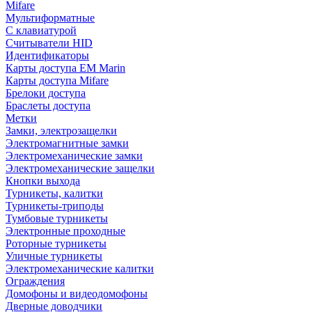
Mifare
Мультиформатные
С клавиатурой
Считыватели HID
Идентификаторы
Карты доступа EM Marin
Карты доступа Mifare
Брелоки доступа
Браслеты доступа
Метки
Замки, электрозащелки
Электромагнитные замки
Электромеханические замки
Электромеханические защелки
Кнопки выхода
Турникеты, калитки
Турникеты-триподы
Тумбовые турникеты
Электронные проходные
Роторные турникеты
Уличные турникеты
Электромеханические калитки
Ограждения
Домофоны и видеодомофоны
Дверные доводчики