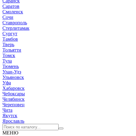
Саранск
Саратов
Смоленск
Сочи
Ставрополь
Стерлитамак
Сургут
Тамбов
Тверь
Тольятти
Томск
Тула
Тюмень
Улан-Удэ
Ульяновск
Уфа
Хабаровск
Чебоксары
Челябинск
Череповец
Чита
Якутск
Ярославль
МЕНЮ