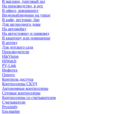
В магазин, торговый зал
На производство, в цех
В офисе, коворкинге
Видеонаблюдение на улице
В кафе, ресторан, бар
Для загородного дома
На автомойку
На автостоянку и парковку
В квартиру или помещение
В аптеку
Для детского сада
Производители
HikVision
HiWatch
PV-Link
Инфотех
Osnovo
Контроль доступа
Контроллеры СКУД
Автономные контроллеры
Сетевые контроллеры
Контроллеры со считывателем
Считыватели
Proximity
Em-marine