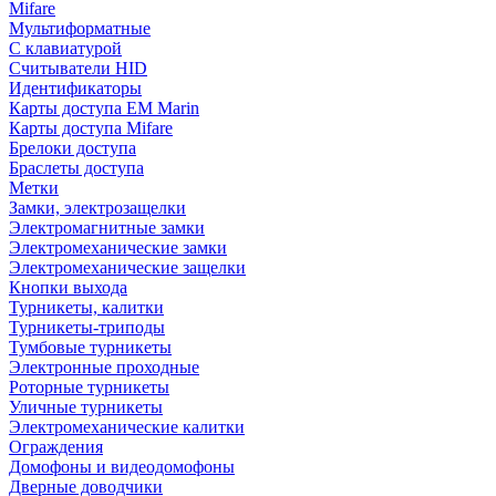
Mifare
Мультиформатные
С клавиатурой
Считыватели HID
Идентификаторы
Карты доступа EM Marin
Карты доступа Mifare
Брелоки доступа
Браслеты доступа
Метки
Замки, электрозащелки
Электромагнитные замки
Электромеханические замки
Электромеханические защелки
Кнопки выхода
Турникеты, калитки
Турникеты-триподы
Тумбовые турникеты
Электронные проходные
Роторные турникеты
Уличные турникеты
Электромеханические калитки
Ограждения
Домофоны и видеодомофоны
Дверные доводчики