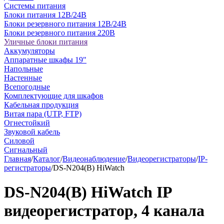
Системы питания
Блоки питания 12В/24В
Блоки резервного питания 12В/24В
Блоки резервного питания 220В
Уличные блоки питания
Аккумуляторы
Аппаратные шкафы 19"
Напольные
Настенные
Всепогодные
Комплектующие для шкафов
Кабельная продукция
Витая пара (UTP, FTP)
Огнестойкий
Звуковой кабель
Силовой
Сигнальный
Главная
/
Каталог
/
Видеонаблюдение
/
Видеорегистраторы
/
IP-
регистраторы
/
DS-N204(B) HiWatch
DS-N204(B) HiWatch IP
видеорегистратор, 4 канала