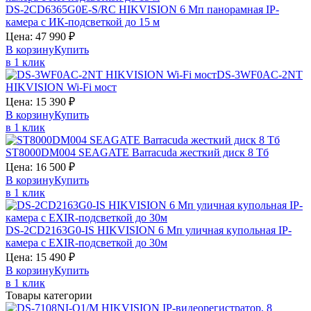
DS-2CD6365G0E-S/RC
HIKVISION
6 Мп панорамная IP-
камера с ИК-подсветкой до 15 м
Цена:
47 990
₽
В корзину
Купить
в 1 клик
DS-3WF0AC-2NT
HIKVISION
Wi-Fi мост
Цена:
15 390
₽
В корзину
Купить
в 1 клик
ST8000DM004
SEAGATE Barracuda
жесткий диск 8 Тб
Цена:
16 500
₽
В корзину
Купить
в 1 клик
DS-2CD2163G0-IS
HIKVISION
6 Мп уличная купольная IP-
камера с EXIR-подсветкой до 30м
Цена:
15 490
₽
В корзину
Купить
в 1 клик
Товары категории