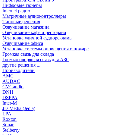
Цифровые тюнеры
Internet радио
Матричные аудиоконтроллеры
Типовые решения
Озвучивание магазина
Озвучивание кафе и ресторана
Установка уличной аудиорекламы
Озвучивание офиса
Установка системы оповещения о пожаре
Громкая связь для склада
Громкоговорящая связь для АЗС
другие решения ...
Производители
AMC
AUDAC
CVGaudio
DNH
DSPPA
Inter-M
JD-Media (Jedia)
LPA
Roxton
Sonar
Stelberry