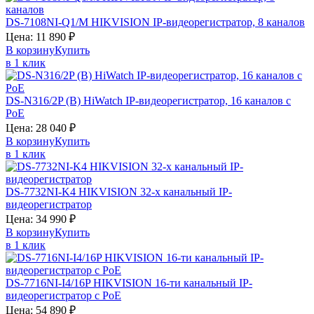
DS-7108NI-Q1/M
HIKVISION
IP-видеорегистратор, 8 каналов
Цена:
11 890
₽
В корзину
Купить
в 1 клик
DS-N316/2P (B)
HiWatch
IP-видеорегистратор, 16 каналов c
PoE
Цена:
28 040
₽
В корзину
Купить
в 1 клик
DS-7732NI-K4
HIKVISION
32-х канальный IP-
видеорегистратор
Цена:
34 990
₽
В корзину
Купить
в 1 клик
DS-7716NI-I4/16P
HIKVISION
16-ти канальный IP-
видеорегистратор c PoE
Цена:
54 890
₽