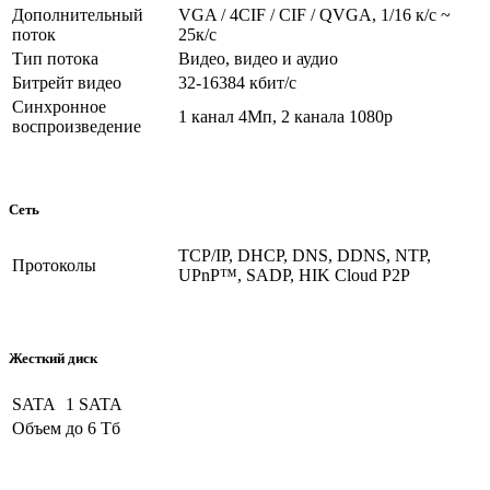
Дополнительный
VGA / 4CIF / CIF / QVGA, 1/16 к/с ~
поток
25к/с
Тип потока
Видео, видео и аудио
Битрейт видео
32-16384 кбит/с
Синхронное
1 канал 4Мп, 2 канала 1080p
воспроизведение
Сеть
TCP/IP, DHCP, DNS, DDNS, NTP,
Протоколы
UPnP™, SADP, HIK Cloud P2P
Жесткий диск
SATA
1 SATA
Объем
до 6 Тб