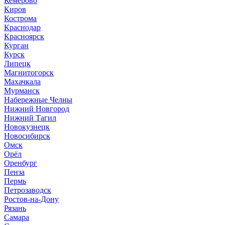
Кемерово
Киров
Кострома
Краснодар
Красноярск
Курган
Курск
Липецк
Магнитогорск
Махачкала
Мурманск
Набережные Челны
Нижний Новгород
Нижний Тагил
Новокузнецк
Новосибирск
Омск
Орёл
Оренбург
Пенза
Пермь
Петрозаводск
Ростов-на-Дону
Рязань
Самара