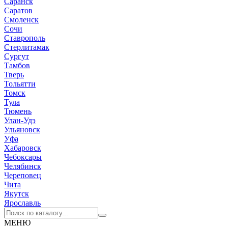
Саранск
Саратов
Смоленск
Сочи
Ставрополь
Стерлитамак
Сургут
Тамбов
Тверь
Тольятти
Томск
Тула
Тюмень
Улан-Удэ
Ульяновск
Уфа
Хабаровск
Чебоксары
Челябинск
Череповец
Чита
Якутск
Ярославль
МЕНЮ