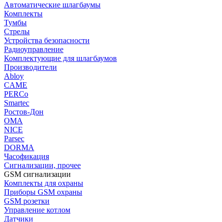
Автоматические шлагбаумы
Комплекты
Тумбы
Стрелы
Устройства безопасности
Радиоуправление
Комплектующие для шлагбаумов
Производители
Abloy
CAME
PERCo
Smartec
Ростов-Дон
ОМА
NICE
Parsec
DORMA
Часофикация
Сигнализации, прочее
GSM сигнализации
Комплекты для охраны
Приборы GSM охраны
GSM розетки
Управление котлом
Датчики