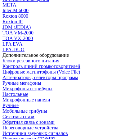
МЕТА
Inter-M 6000
Roxton 8000
Roxton IP
JDM (JEDIA)
TOA VM-2000
TOA VX-2000
LPA EVA
LPA-DUO
Дополнительное оборудование
Блоки резервного питания
Контроль линий громкоговорителей
Цифровые магнитофоны (Voice File)
Аттенюаторы, селекторы программ
Ручные мегафоны
Микрофоны и трибуны
Настольные
Микрофонные панели
Ручные
Мобильные трибуны
Системы связи
Обратная связь с зонами
Переговорные устройства
Источники звуковых сигналов
Проигрыватели CD/MP3