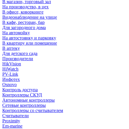
В магазин, торговый зал
На производство, в цех
В офисе, коворкинге
Видеонаблюдение на улице
В кафе, ресторан, бар
Для загородного дома
На автомойку
На автостоянку и парковку
В квартиру или помещение
В аптеку
Для детского сада
Производители
HikVision
HiWatch
PV-Link
Инфотех
Osnovo
Контроль доступа
Контроллеры СКУД
Автономные контроллеры
Сетевые контроллеры
Контроллеры со считывателем
Считыватели
Proximity
Em-marine