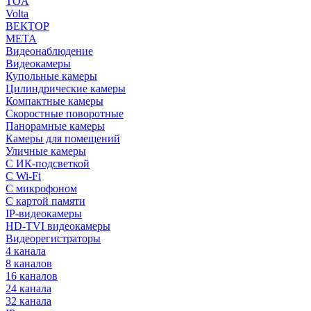
TOA
Volta
ВЕКТОР
МЕТА
Видеонаблюдение
Видеокамеры
Купольные камеры
Цилиндрические камеры
Компактные камеры
Скоростные поворотные
Панорамные камеры
Камеры для помещений
Уличные камеры
С ИК-подсветкой
С Wi-Fi
С микрофоном
С картой памяти
IP-видеокамеры
HD-TVI видеокамеры
Видеорегистраторы
4 канала
8 каналов
16 каналов
24 канала
32 канала