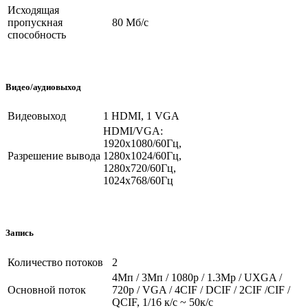
Исходящая
пропускная
80 Мб/с
способность
Видео/аудиовыход
Видеовыход
1 HDMI, 1 VGA
HDMI/VGA:
1920х1080/60Гц,
Разрешение вывода
1280х1024/60Гц,
1280х720/60Гц,
1024х768/60Гц
Запись
Количество потоков
2
4Мп / 3Мп / 1080p / 1.3Mp / UXGA /
Основной поток
720p / VGA / 4CIF / DCIF / 2CIF /CIF /
QCIF, 1/16 к/с ~ 50к/с