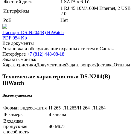
Жесткий диск
1 SATA х 6 Тб
1 RJ-45 10M/100M Ethernet, 2 USB
Интерфейсы
2.0
PoE
Нет
Паспорт DS-N204(B) HiWatch
PDF 954 Kb
Все документы
Установка и обслуживание охранных систем в Санкт-
Петербурге
+7 (812) 448-08-18
Заказать монтаж
Характеристики
Документация
Задать вопрос
Доставка
Отзывы
Технические характеристики DS-N204(B)
HiWatch
Видео/аудиовход
Формат видеосжатия
H.265+/H.265/H.264+/H.264
IP камеры
4 канала
Входящая
пропускная
40 Мб/с
способность