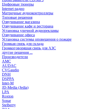
Цифровые тюнеры
Internet радио
Матричные аудиоконтроллеры
Типовые решения
Озвучивание магазина
Озвучивание кафе и ресторана
Установка уличной аудиорекламы
Озвучивание офиса
Установка системы оповещения о пожаре
Громкая связь для склада
Громкоговорящая связь для АЗС
другие решения ...
Производители
AMC
AUDAC
CVGaudio
DNH
DSPPA
Inter-M
JD-Media (Jedia)
LPA
Roxton
Sonar
Stelberry