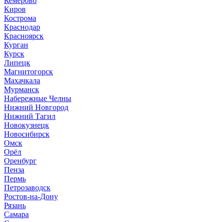
Кемерово
Киров
Кострома
Краснодар
Красноярск
Курган
Курск
Липецк
Магнитогорск
Махачкала
Мурманск
Набережные Челны
Нижний Новгород
Нижний Тагил
Новокузнецк
Новосибирск
Омск
Орёл
Оренбург
Пенза
Пермь
Петрозаводск
Ростов-на-Дону
Рязань
Самара