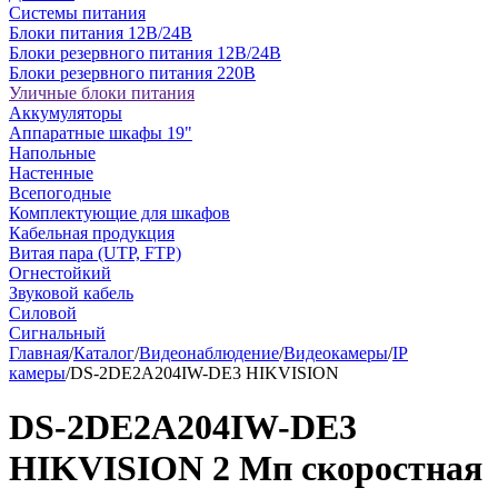
Системы питания
Блоки питания 12В/24В
Блоки резервного питания 12В/24В
Блоки резервного питания 220В
Уличные блоки питания
Аккумуляторы
Аппаратные шкафы 19"
Напольные
Настенные
Всепогодные
Комплектующие для шкафов
Кабельная продукция
Витая пара (UTP, FTP)
Огнестойкий
Звуковой кабель
Силовой
Сигнальный
Главная
/
Каталог
/
Видеонаблюдение
/
Видеокамеры
/
IP
камеры
/
DS-2DE2A204IW-DE3 HIKVISION
DS-2DE2A204IW-DE3
HIKVISION 2 Мп скоростная