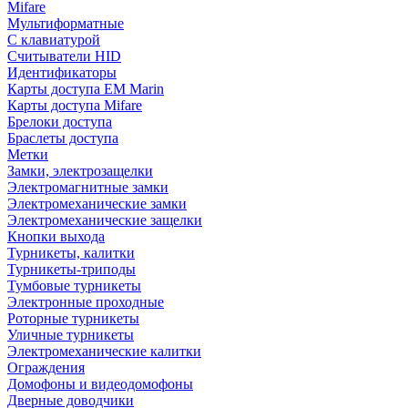
Mifare
Мультиформатные
С клавиатурой
Считыватели HID
Идентификаторы
Карты доступа EM Marin
Карты доступа Mifare
Брелоки доступа
Браслеты доступа
Метки
Замки, электрозащелки
Электромагнитные замки
Электромеханические замки
Электромеханические защелки
Кнопки выхода
Турникеты, калитки
Турникеты-триподы
Тумбовые турникеты
Электронные проходные
Роторные турникеты
Уличные турникеты
Электромеханические калитки
Ограждения
Домофоны и видеодомофоны
Дверные доводчики