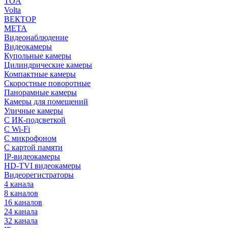
TOA
Volta
ВЕКТОР
МЕТА
Видеонаблюдение
Видеокамеры
Купольные камеры
Цилиндрические камеры
Компактные камеры
Скоростные поворотные
Панорамные камеры
Камеры для помещений
Уличные камеры
С ИК-подсветкой
С Wi-Fi
С микрофоном
С картой памяти
IP-видеокамеры
HD-TVI видеокамеры
Видеорегистраторы
4 канала
8 каналов
16 каналов
24 канала
32 канала