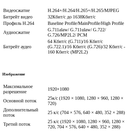
Видеосжатие
H.264+/H.264/H.265+/H.265/MJPEG
Битрейт видео
32Кбит/с до 1638Кбит/с
Профиль H.264
Baseline Profile/MainProfile/High Profile
G.711alaw/ G.711ulaw/ G.722/
Аудиосжатие
G.726/MP2L2/ PCM
64 Кбит/с (G.711)/16 Кбит/с
Битрейт аудео
(G.722.1)/16 Кбит/с (G.726)/32 Кбит/с -
160 Кбит/с (MP2L2)
Изображение
Максимальное
1920×1080
разрешение
25к/с (1920 × 1080, 1280 × 960, 1280 ×
Основной поток
720)
Дополнительный
25 к/с (704 × 576, 640 × 480, 352 × 288)
поток
25 к/с (1920 × 1080, 1280 × 960, 1280 ×
Третий поток
720, 704 × 576, 640 × 480, 352 × 288)