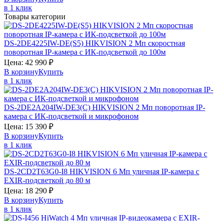
в 1 клик
Товары категории
DS-2DE4225IW-DE(S5)
HIKVISION
2 Мп скоростная
поворотная IP-камера c ИК-подсветкой до 100м
Цена:
42 990
₽
В корзину
Купить
в 1 клик
DS-2DE2A204IW-DE3(C)
HIKVISION
2 Мп поворотная IP-
камера с ИК-подсветкой и микрофоном
Цена:
15 390
₽
В корзину
Купить
в 1 клик
DS-2CD2T63G0-I8
HIKVISION
6 Мп уличная IP-камера с
EXIR-подсветкой до 80 м
Цена:
18 290
₽
В корзину
Купить
в 1 клик