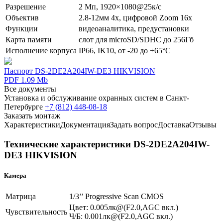
Разрешение
2 Мп, 1920×1080@25к/с
Объектив
2.8-12мм 4х, цифровой Zoom 16x
Функции
видеоаналитика, предустановки
Карта памяти
слот для microSD/SDHC до 256Гб
Исполнение корпуса
IP66, IK10, от -20 до +65°C
Паспорт DS-2DE2A204IW-DE3 HIKVISION
PDF 1.09 Mb
Все документы
Установка и обслуживание охранных систем в Санкт-
Петербурге
+7 (812) 448-08-18
Заказать монтаж
Характеристики
Документация
Задать вопрос
Доставка
Отзывы
Технические характеристики DS-2DE2A204IW-
DE3 HIKVISION
Камера
Матрица
1/3’’ Progressive Scan CMOS
Цвет: 0.005лк@(F2.0,AGC вкл.)
Чувствительность
Ч/Б: 0.001лк@(F2.0,AGC вкл.)