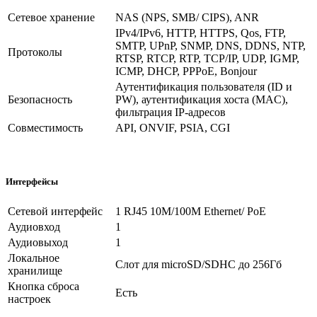
Сетевое хранение
NAS (NPS, SMB/ CIPS), ANR
IPv4/IPv6, HTTP, HTTPS, Qos, FTP,
SMTP, UPnP, SNMP, DNS, DDNS, NTP,
Протоколы
RTSP, RTCP, RTP, TCP/IP, UDP, IGMP,
ICMP, DHCP, PPPoE, Bonjour
Аутентификация пользователя (ID и
Безопасность
PW), аутентификация хоста (MAC),
фильтрация IP-адресов
Совместимость
API, ONVIF, PSIA, CGI
Интерфейсы
Сетевой интерфейс
1 RJ45 10M/100M Ethernet/ PoE
Аудиовход
1
Аудиовыход
1
Локальное
Слот для microSD/SDHC до 256Гб
хранилище
Кнопка сброса
Есть
настроек