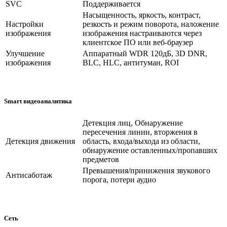
SVC
Поддерживается
Насыщенность, яркость, контраст,
Настройки
резкость и режим поворота, наложение
изображения
изображения настраиваются через
клиентское ПО или веб-браузер
Улучшение
Аппаратный WDR 120дБ, 3D DNR,
изображения
BLC, HLC, антитуман, ROI
Smart видеоаналитика
Детекция лиц, Обнаружение
пересечения линии, вторжения в
Детекция движения
область, входа/выхода из области,
обнаружение оставленных/пропавших
предметов
Превышения/принижения звукового
Антисаботаж
порога, потери аудио
Сеть