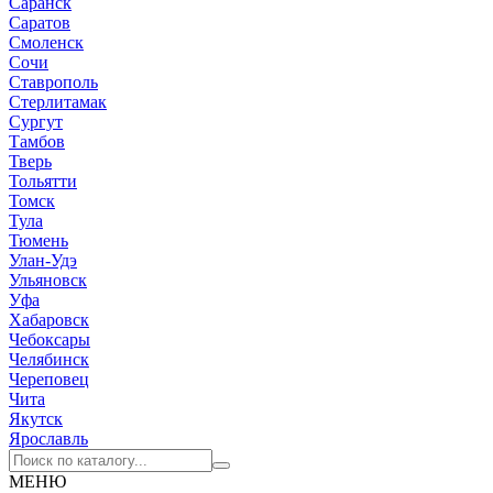
Саранск
Саратов
Смоленск
Сочи
Ставрополь
Стерлитамак
Сургут
Тамбов
Тверь
Тольятти
Томск
Тула
Тюмень
Улан-Удэ
Ульяновск
Уфа
Хабаровск
Чебоксары
Челябинск
Череповец
Чита
Якутск
Ярославль
МЕНЮ