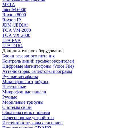
МЕТА
Inter-M 6000
Roxton 8000
Roxton IP
JDM (JEDIA)
TOA VM-2000
TOA VX-2000
LPA EVA
LPA-DUO
Дополнительное оборудование
Блоки резервного питания
Контроль линий громкоговорителей
Цифровые магнитофоны (Voice File)
Аттенюаторы, селекторы программ
Ручные мегафоны
Микрофоны и трибуны
Настольные
Микрофонные панели
Ручные
Мобильные трибуны
Системы связи
Обратная связь с зонами
Переговорные устройства
Источники звуковых сигналов
Проигрыватели CD/MP3