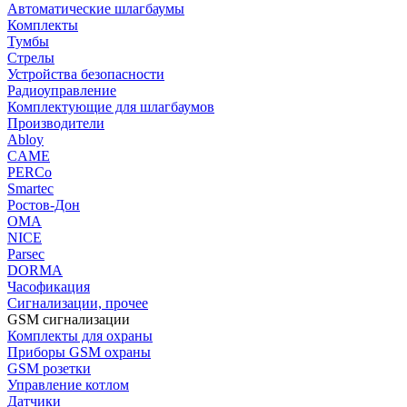
Автоматические шлагбаумы
Комплекты
Тумбы
Стрелы
Устройства безопасности
Радиоуправление
Комплектующие для шлагбаумов
Производители
Abloy
CAME
PERCo
Smartec
Ростов-Дон
ОМА
NICE
Parsec
DORMA
Часофикация
Сигнализации, прочее
GSM сигнализации
Комплекты для охраны
Приборы GSM охраны
GSM розетки
Управление котлом
Датчики