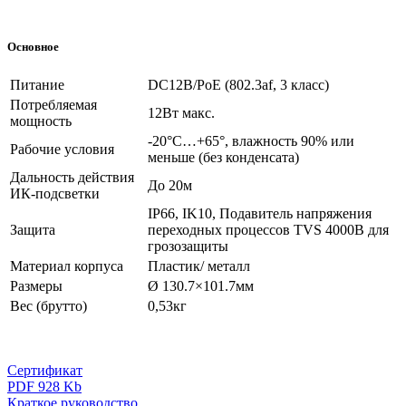
Основное
Питание
DC12В/PoE (802.3af, 3 класс)
Потребляемая
12Вт макс.
мощность
-20°C…+65°, влажность 90% или
Рабочие условия
меньше (без конденсата)
Дальность действия
До 20м
ИК-подсветки
IP66, IK10, Подавитель напряжения
Защита
переходных процессов TVS 4000В для
грозозащиты
Материал корпуса
Пластик/ металл
Размеры
Ø 130.7×101.7мм
Вес (брутто)
0,53кг
Сертификат
PDF 928 Kb
Краткое руководство