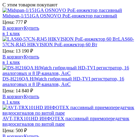
С этим товаром покупают
Midspan-1/151GA
OSNOVO
PoE-инжектор пассивный
Цена:
777
₽
В корзину
Купить
в 1 клик
LAS60-
57CN-RJ45
HIKVISION
PoE-инжектор 60 Вт
Цена:
13 190
₽
В корзину
Купить
в 1 клик
DS-H216QA
HiWatch
гибридный HD-TVI регистратор, 16
аналоговых и 8 IP-каналов, AoC
Цена:
14 840
₽
В корзину
Купить
в 1 клик
AVT-TRX101HD
ИНФОТЕХ
пассивный приемопередатчик
видеосигналов по витой паре
Цена:
500
₽
В корзину
Купить