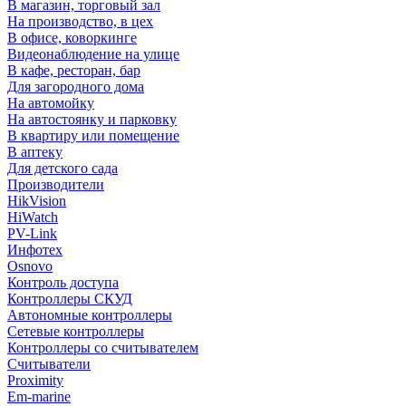
В магазин, торговый зал
На производство, в цех
В офисе, коворкинге
Видеонаблюдение на улице
В кафе, ресторан, бар
Для загородного дома
На автомойку
На автостоянку и парковку
В квартиру или помещение
В аптеку
Для детского сада
Производители
HikVision
HiWatch
PV-Link
Инфотех
Osnovo
Контроль доступа
Контроллеры СКУД
Автономные контроллеры
Сетевые контроллеры
Контроллеры со считывателем
Считыватели
Proximity
Em-marine