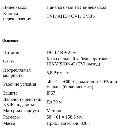
Видеовыход
1 аналоговый HD-видеовыход
Кнопка
TVI / AHD / CVI / CVBS
переключения
Основное
Питание
DC 12 В ± 25%
Коаксиальный кабель, протокол
Связь
HIKVISION-C (TVI выход)
Потребляемая
5,8 Вт макс
мощность
-40 °C…+60 °C, влажность 90% или
Рабочие условия
меньше (безконденсата)
Защита
IP67
Дальность действия
До 30 м
EXIR-подсветки
Материал корпуса
Металл
Размеры
58 × 61 × 158,6 мм
Масса
Приблизительно 320 г