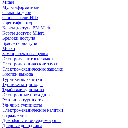
Mifare
Мультиформатные
С клавиатурой
Считыватели HID
Идентификаторы
Карты доступа EM Marin
Карты доступа Mifare
Брелоки доступа
Браслеты доступа
Метки
Замки, электрозащелки
Электромагнитные замки
Электромеханические замки
Электромеханические защелки
Кнопки выхода
Турникеты, калитки
Турникеты-триподы
Тумбовые турникеты
Электронные проходные
Роторные турникеты
Уличные турникеты
Электромеханические калитки
Ограждения
Домофоны и видеодомофоны
Дверные доводчики