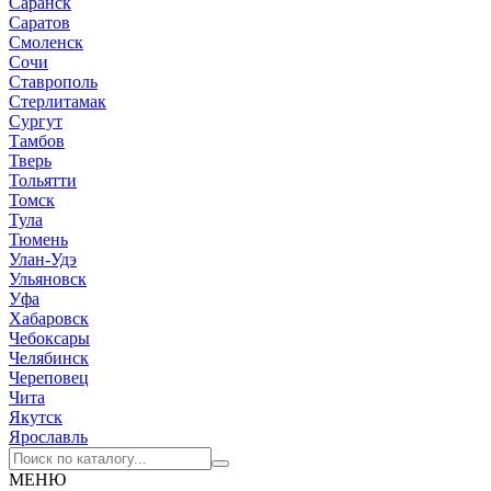
Саранск
Саратов
Смоленск
Сочи
Ставрополь
Стерлитамак
Сургут
Тамбов
Тверь
Тольятти
Томск
Тула
Тюмень
Улан-Удэ
Ульяновск
Уфа
Хабаровск
Чебоксары
Челябинск
Череповец
Чита
Якутск
Ярославль
МЕНЮ