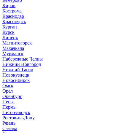
Кемерово
Киров
Кострома
Краснодар
Красноярск
Курган
Курск
Липецк
Магнитогорск
Махачкала
Мурманск
Набережные Челны
Нижний Новгород
Нижний Тагил
Новокузнецк
Новосибирск
Омск
Орёл
Оренбург
Пенза
Пермь
Петрозаводск
Ростов-на-Дону
Рязань
Самара