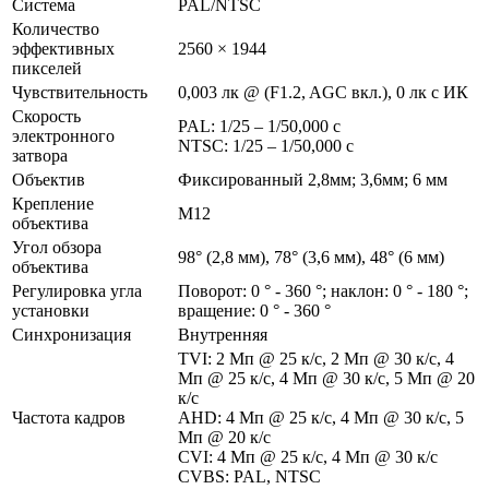
Система
PAL/NTSC
Количество
эффективных
2560 × 1944
пикселей
Чувствительность
0,003 лк @ (F1.2, AGC вкл.), 0 лк с ИК
Скорость
PAL: 1/25 – 1/50,000 с
электронного
NTSC: 1/25 – 1/50,000 с
затвора
Объектив
Фиксированный 2,8мм; 3,6мм; 6 мм
Крепление
М12
объектива
Угол обзора
98° (2,8 мм), 78° (3,6 мм), 48° (6 мм)
объектива
Регулировка угла
Поворот: 0 ° - 360 °; наклон: 0 ° - 180 °;
установки
вращение: 0 ° - 360 °
Синхронизация
Внутренняя
TVI: 2 Мп @ 25 к/с, 2 Мп @ 30 к/с, 4
Мп @ 25 к/с, 4 Мп @ 30 к/с, 5 Мп @ 20
к/с
Частота кадров
AHD: 4 Мп @ 25 к/с, 4 Мп @ 30 к/с, 5
Мп @ 20 к/с
CVI: 4 Мп @ 25 к/с, 4 Мп @ 30 к/с
CVBS: PAL, NTSC