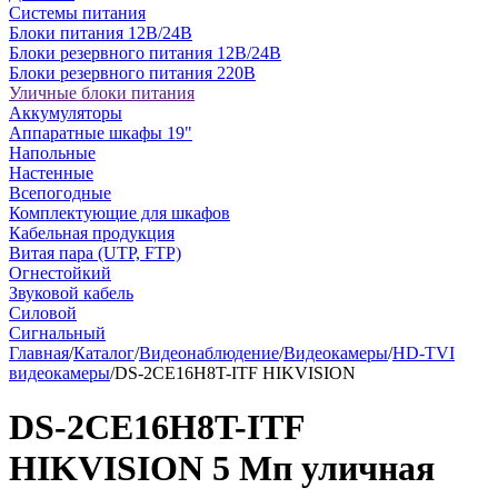
Системы питания
Блоки питания 12В/24В
Блоки резервного питания 12В/24В
Блоки резервного питания 220В
Уличные блоки питания
Аккумуляторы
Аппаратные шкафы 19"
Напольные
Настенные
Всепогодные
Комплектующие для шкафов
Кабельная продукция
Витая пара (UTP, FTP)
Огнестойкий
Звуковой кабель
Силовой
Сигнальный
Главная
/
Каталог
/
Видеонаблюдение
/
Видеокамеры
/
HD-TVI
видеокамеры
/
DS-2CE16H8T-ITF HIKVISION
DS-2CE16H8T-ITF
HIKVISION 5 Мп уличная