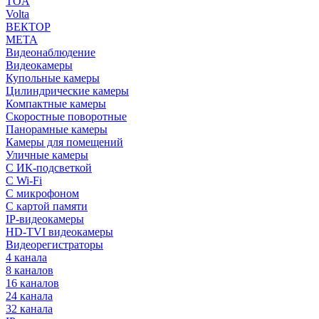
TOA
Volta
ВЕКТОР
МЕТА
Видеонаблюдение
Видеокамеры
Купольные камеры
Цилиндрические камеры
Компактные камеры
Скоростные поворотные
Панорамные камеры
Камеры для помещений
Уличные камеры
С ИК-подсветкой
С Wi-Fi
С микрофоном
С картой памяти
IP-видеокамеры
HD-TVI видеокамеры
Видеорегистраторы
4 канала
8 каналов
16 каналов
24 канала
32 канала