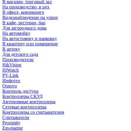
В магазин, торговый зал
На производство, в цех
В офисе, коворкинге
Видеонаблюдение на улице
В кафе, ресторан, бар
Для загородного дома
На автомойку
На автостоянку и парковку
В квартиру или помещение
В аптеку
Для детского сада
Производители
HikVision
HiWatch
PV-Link
Инфотех
Osnovo
Контроль доступа
Контроллеры СКУД
Автономные контроллеры
Сетевые контроллеры
Контроллеры со считывателем
Считыватели
Proximity
Em-marine