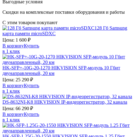
Выгодные условия
Скидки на комплексные поставки оборудования и работы
С этим товаром покупают
128 Гб
Samsung
карта памяти microSDXC
Цена:
1 600
₽
В корзину
Купить
в 1 клик
HK-SFP+-10G-20-1270
HIKVISION
SFP-модуль 10 Гбит
двунаправленный, 20 км
Цена:
25 290
₽
В корзину
Купить
в 1 клик
DS-8632NI-K8
HIKVISION
IP-видеорегистратор, 32 канала
Цена:
66 290
₽
В корзину
Купить
в 1 клик
HK-SFP-1.25G-20-1550
HIKVISION
SFP-модуль 1.25 Гбит