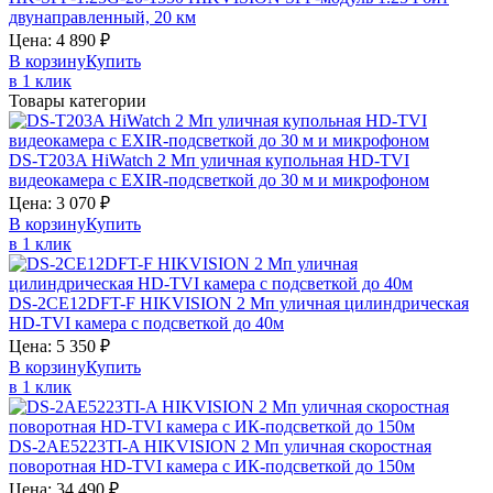
двунаправленный, 20 км
Цена:
4 890
₽
В корзину
Купить
в 1 клик
Товары категории
DS-T203A
HiWatch
2 Мп уличная купольная HD-TVI
видеокамера с EXIR-подсветкой до 30 м и микрофоном
Цена:
3 070
₽
В корзину
Купить
в 1 клик
DS-2CE12DFT-F
HIKVISION
2 Мп уличная цилиндрическая
HD-TVI камера с подсветкой до 40м
Цена:
5 350
₽
В корзину
Купить
в 1 клик
DS-2AE5223TI-A
HIKVISION
2 Мп уличная скоростная
поворотная HD-TVI камера с ИК-подсветкой до 150м
Цена:
34 490
₽