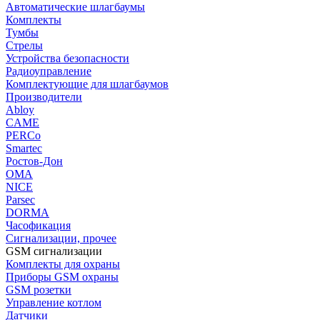
Автоматические шлагбаумы
Комплекты
Тумбы
Стрелы
Устройства безопасности
Радиоуправление
Комплектующие для шлагбаумов
Производители
Abloy
CAME
PERCo
Smartec
Ростов-Дон
ОМА
NICE
Parsec
DORMA
Часофикация
Сигнализации, прочее
GSM сигнализации
Комплекты для охраны
Приборы GSM охраны
GSM розетки
Управление котлом
Датчики