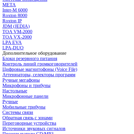
МЕТА
Inter-M 6000
Roxton 8000
Roxton IP
JDM (JEDIA)
TOA VM-2000
TOA VX-2000
LPA EVA
LPA-DUO
Дополнительное оборудование
Блоки резервного питания
Контроль линий громкоговорителей
Цифровые магнитофоны (Voice File)
Аттенюаторы, селекторы программ
Ручные мегафоны
Микрофоны и трибуны
Настольные
Микрофонные панели
Ручные
Мобильные трибуны
Системы связи
Обратная связь с зонами
Переговорные устройства
Источники звуковых сигналов
Проигрыватели CD/MP3