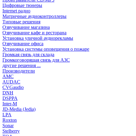
Цифровые тюнеры
Internet радио
Матричные аудиоконтроллеры
Типовые решения
Озвучивание магазина
Озвучивание кафе и ресторана
Установка уличной аудиорекламы
Озвучивание офиса
Установка системы оповещения о пожаре
Громкая связь для склада
Громкоговорящая связь для АЗС
другие решения ...
Производители
AMC
AUDAC
CVGaudio
DNH
DSPPA
Inter-M
JD-Media (Jedia)
LPA
Roxton
Sonar
Stelberry