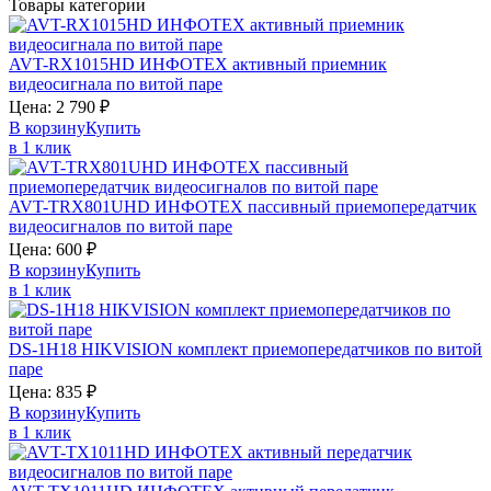
Товары категории
AVT-RX1015HD
ИНФОТЕХ
активный приемник
видеосигнала по витой паре
Цена:
2 790
₽
В корзину
Купить
в 1 клик
AVT-TRX801UHD
ИНФОТЕХ
пассивный приемопередатчик
видеосигналов по витой паре
Цена:
600
₽
В корзину
Купить
в 1 клик
DS-1H18
HIKVISION
комплект приемопередатчиков по витой
паре
Цена:
835
₽
В корзину
Купить
в 1 клик