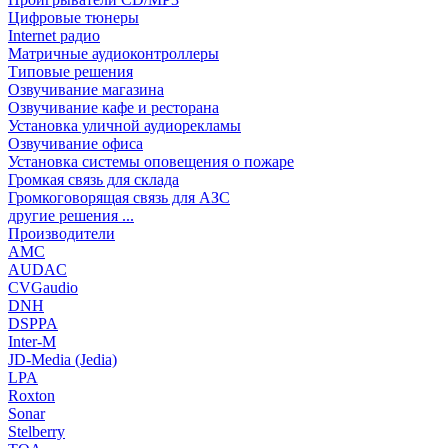
Цифровые тюнеры
Internet радио
Матричные аудиоконтроллеры
Типовые решения
Озвучивание магазина
Озвучивание кафе и ресторана
Установка уличной аудиорекламы
Озвучивание офиса
Установка системы оповещения о пожаре
Громкая связь для склада
Громкоговорящая связь для АЗС
другие решения ...
Производители
AMC
AUDAC
CVGaudio
DNH
DSPPA
Inter-M
JD-Media (Jedia)
LPA
Roxton
Sonar
Stelberry