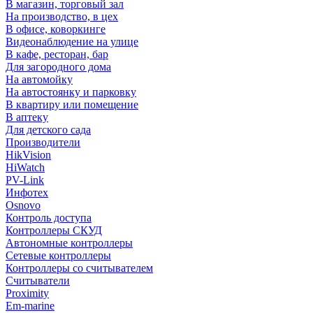
В магазин, торговый зал
На производство, в цех
В офисе, коворкинге
Видеонаблюдение на улице
В кафе, ресторан, бар
Для загородного дома
На автомойку
На автостоянку и парковку
В квартиру или помещение
В аптеку
Для детского сада
Производители
HikVision
HiWatch
PV-Link
Инфотех
Osnovo
Контроль доступа
Контроллеры СКУД
Автономные контроллеры
Сетевые контроллеры
Контроллеры со считывателем
Считыватели
Proximity
Em-marine