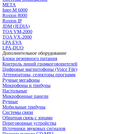
МЕТА
Inter-M 6000
Roxton 8000
Roxton IP
JDM (JEDIA)
TOA VM-2000
TOA VX-2000
LPA EVA
LPA-DUO
Дополнительное оборудование
Блоки резервного питания
Контроль линий громкоговорителей
Цифровые магнитофоны (Voice File)
Аттенюаторы, селекторы программ
Ручные мегафоны
Микрофоны и трибуны
Настольные
Микрофонные панели
Ручные
Мобильные трибуны
Системы связи
Обратная связь с зонами
Переговорные устройства
Источники звуковых сигналов
Проигрыватели CD/MP3