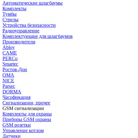
Автоматические шлагбаумы
Комплекты
Тумбы
Стрелы
Устройства безопасности
Радиоуправление
Комплектующие для шлагбаумов
Производители
Abloy
CAME
PERCo
Smartec
Ростов-Дон
ОМА
NICE
Parsec
DORMA
Часофикация
Сигнализации, прочее
GSM сигнализации
Комплекты для охраны
Приборы GSM охраны
GSM розетки
Управление котлом
Датчики