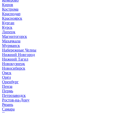
Кемерово
Киров
Кострома
Краснодар
Красноярск
Курган
Курск
Липецк
Магнитогорск
Махачкала
Мурманск
Набережные Челны
Нижний Новгород
Нижний Тагил
Новокузнецк
Новосибирск
Омск
Орёл
Оренбург
Пенза
Пермь
Петрозаводск
Ростов-на-Дону
Рязань
Самара