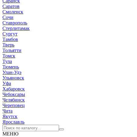
Саранск
Саратов
Смоленск
Сочи
Ставрополь
Стерлитамак
Сургут
Тамбов
Тверь
Тольятти
Томск
Тула
Тюмень
Улан-Удэ
Ульяновск
Уфа
Хабаровск
Чебоксары
Челябинск
Череповец
Чита
Якутск
Ярославль
МЕНЮ