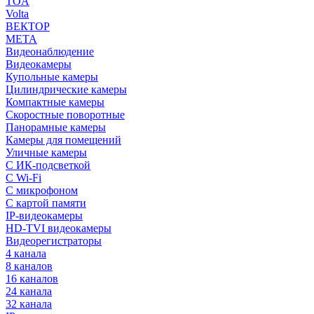
TOA
Volta
ВЕКТОР
МЕТА
Видеонаблюдение
Видеокамеры
Купольные камеры
Цилиндрические камеры
Компактные камеры
Скоростные поворотные
Панорамные камеры
Камеры для помещений
Уличные камеры
С ИК-подсветкой
С Wi-Fi
С микрофоном
С картой памяти
IP-видеокамеры
HD-TVI видеокамеры
Видеорегистраторы
4 канала
8 каналов
16 каналов
24 канала
32 канала