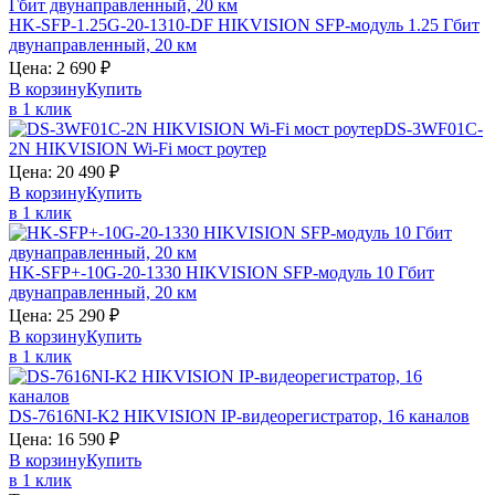
HK-SFP-1.25G-20-1310-DF
HIKVISION
SFP-модуль 1.25 Гбит
двунаправленный, 20 км
Цена:
2 690
₽
В корзину
Купить
в 1 клик
DS-3WF01C-
2N
HIKVISION
Wi-Fi мост роутер
Цена:
20 490
₽
В корзину
Купить
в 1 клик
HK-SFP+-10G-20-1330
HIKVISION
SFP-модуль 10 Гбит
двунаправленный, 20 км
Цена:
25 290
₽
В корзину
Купить
в 1 клик
DS-7616NI-K2
HIKVISION
IP-видеорегистратор, 16 каналов
Цена:
16 590
₽
В корзину
Купить
в 1 клик