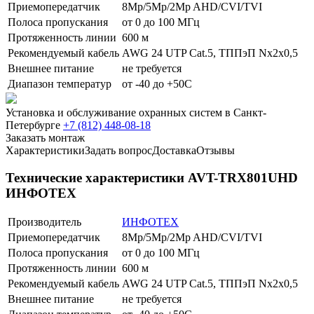
Приемопередатчик
8Mp/5Mp/2Mp AHD/CVI/TVI
Полоса пропускания
от 0 до 100 МГц
Протяженность линии
600 м
Рекомендуемый кабель
AWG 24 UTP Cat.5, ТППэП Nх2х0,5
Внешнее питание
не требуется
Диапазон температур
от -40 до +50С
Установка и обслуживание охранных систем в Санкт-
Петербурге
+7 (812) 448-08-18
Заказать монтаж
Характеристики
Задать вопрос
Доставка
Отзывы
Технические характеристики AVT-TRX801UHD
ИНФОТЕХ
Производитель
ИНФОТЕХ
Приемопередатчик
8Mp/5Mp/2Mp AHD/CVI/TVI
Полоса пропускания
от 0 до 100 МГц
Протяженность линии
600 м
Рекомендуемый кабель
AWG 24 UTP Cat.5, ТППэП Nх2х0,5
Внешнее питание
не требуется