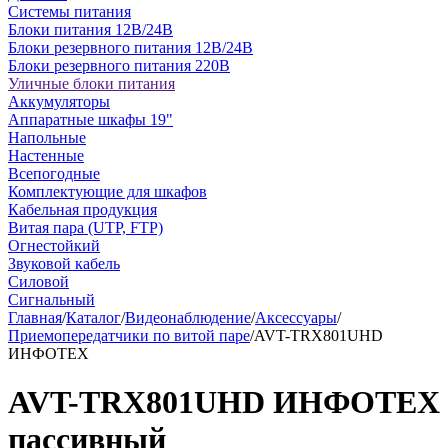
Системы питания
Блоки питания 12В/24В
Блоки резервного питания 12В/24В
Блоки резервного питания 220В
Уличные блоки питания
Аккумуляторы
Аппаратные шкафы 19"
Напольные
Настенные
Всепогодные
Комплектующие для шкафов
Кабельная продукция
Витая пара (UTP, FTP)
Огнестойкий
Звуковой кабель
Силовой
Сигнальный
Главная
/
Каталог
/
Видеонаблюдение
/
Аксессуары
/
Приемопередатчики по витой паре
/
AVT-TRX801UHD
ИНФОТЕХ
AVT-TRX801UHD ИНФОТЕХ
пассивный