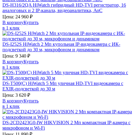
DS-H316/2QA
HiWatch
гибридный HD-TVI регистратор, 16
аналоговых и 2 IP-канала, видеоаналитика, АоС
Цена:
24 960
₽
В корзину
Купить
в 1 клик
DS-I252S
HiWatch
2 Мп купольная IP-видеокамера с ИК-
подсветкой до 30 м, микрофоном и динамиком
Цена:
9 340
₽
В корзину
Купить
в 1 клик
DS-T500(C)
HiWatch
5 Мп уличная HD-TVI видеокамера с
EXIR-подсветкой до 30 м
Цена:
3 620
₽
В корзину
Купить
в 1 клик
DS-2CD2423G0-IW
HIKVISION
2 Мп компактная IP-камера с
микрофоном и Wi-Fi
Цена:
11 890
₽