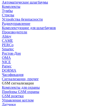
Автоматические шлагбаумы
Комплекты
Тумбы
Стрелы
Устройства безопасности
Радиоуправление
Комплектующие для шлагбаумов
Производители
Abloy
CAME
PERCo
Smartec
Ростов-Дон
ОМА
NICE
Parsec
DORMA
Часофикация
Сигнализации, прочее
GSM сигнализации
Комплекты для охраны
Приборы GSM охраны
GSM розетки
Управление котлом
Датчики