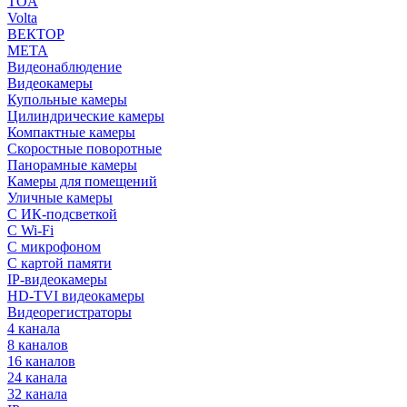
TOA
Volta
ВЕКТОР
МЕТА
Видеонаблюдение
Видеокамеры
Купольные камеры
Цилиндрические камеры
Компактные камеры
Скоростные поворотные
Панорамные камеры
Камеры для помещений
Уличные камеры
С ИК-подсветкой
С Wi-Fi
С микрофоном
С картой памяти
IP-видеокамеры
HD-TVI видеокамеры
Видеорегистраторы
4 канала
8 каналов
16 каналов
24 канала
32 канала