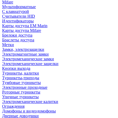
Mifare
Мультиформатные
С клавиатурой
Считыватели HID
Идентификаторы
Карты доступа EM Marin
Карты доступа Mifare
Брелоки доступа
Браслеты доступа
Метки
Замки, электрозащелки
Электромагнитные замки
Электромеханические замки
Электромеханические защелки
Кнопки выхода
Турникеты, калитки
Турникеты-триподы
Тумбовые турникеты
Электронные проходные
Роторные турникеты
Уличные турникеты
Электромеханические калитки
Ограждения
Домофоны и видеодомофоны
Дверные доводчики