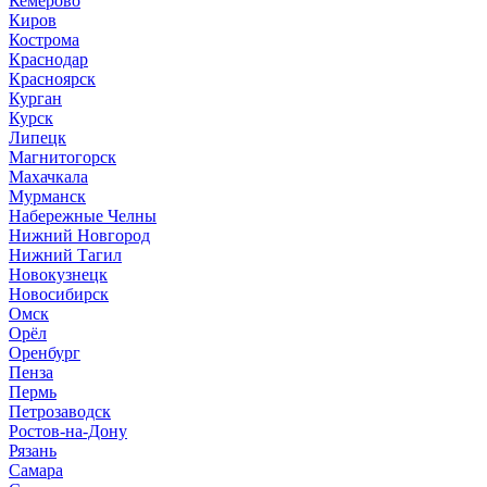
Кемерово
Киров
Кострома
Краснодар
Красноярск
Курган
Курск
Липецк
Магнитогорск
Махачкала
Мурманск
Набережные Челны
Нижний Новгород
Нижний Тагил
Новокузнецк
Новосибирск
Омск
Орёл
Оренбург
Пенза
Пермь
Петрозаводск
Ростов-на-Дону
Рязань
Самара