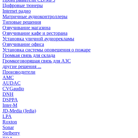
Цифровые тюнеры
Internet радио
Матричные аудиоконтроллеры
Типовые решения
Озвучивание магазина
Озвучивание кафе и ресторана
Установка уличной аудиорекламы
Озвучивание офиса
Установка системы оповещения о пожаре
Громкая связь для склада
Громкоговорящая связь для АЗС
другие решения ...
Производители
AMC
AUDAC
CVGaudio
DNH
DSPPA
Inter-M
JD-Media (Jedia)
LPA
Roxton
Sonar
Stelberry