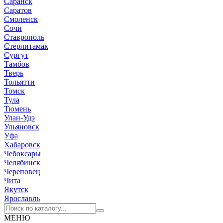
Саранск
Саратов
Смоленск
Сочи
Ставрополь
Стерлитамак
Сургут
Тамбов
Тверь
Тольятти
Томск
Тула
Тюмень
Улан-Удэ
Ульяновск
Уфа
Хабаровск
Чебоксары
Челябинск
Череповец
Чита
Якутск
Ярославль
МЕНЮ