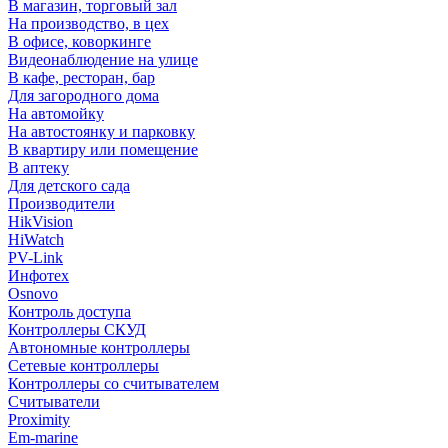
В магазин, торговый зал
На производство, в цех
В офисе, коворкинге
Видеонаблюдение на улице
В кафе, ресторан, бар
Для загородного дома
На автомойку
На автостоянку и парковку
В квартиру или помещение
В аптеку
Для детского сада
Производители
HikVision
HiWatch
PV-Link
Инфотех
Osnovo
Контроль доступа
Контроллеры СКУД
Автономные контроллеры
Сетевые контроллеры
Контроллеры со считывателем
Считыватели
Proximity
Em-marine