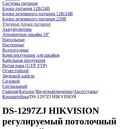
Системы питания
Блоки питания 12В/24В
Блоки резервного питания 12В/24В
Блоки резервного питания 220В
Уличные блоки питания
Аккумуляторы
Аппаратные шкафы 19"
Напольные
Настенные
Всепогодные
Комплектующие для шкафов
Кабельная продукция
Витая пара (UTP, FTP)
Огнестойкий
Звуковой кабель
Силовой
Сигнальный
Главная
/
Каталог
/
Видеонаблюдение
/
Аксессуары
/
Кронштейны
/
DS-1297ZJ HIKVISION
DS-1297ZJ HIKVISION
регулируемый потолочный