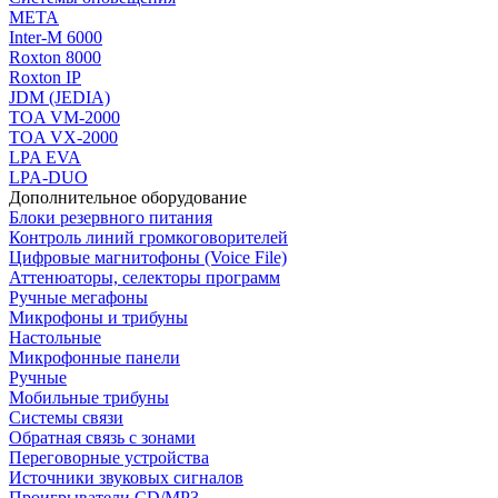
МЕТА
Inter-M 6000
Roxton 8000
Roxton IP
JDM (JEDIA)
TOA VM-2000
TOA VX-2000
LPA EVA
LPA-DUO
Дополнительное оборудование
Блоки резервного питания
Контроль линий громкоговорителей
Цифровые магнитофоны (Voice File)
Аттенюаторы, селекторы программ
Ручные мегафоны
Микрофоны и трибуны
Настольные
Микрофонные панели
Ручные
Мобильные трибуны
Системы связи
Обратная связь с зонами
Переговорные устройства
Источники звуковых сигналов
Проигрыватели CD/MP3