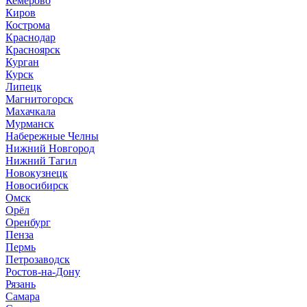
Кемерово
Киров
Кострома
Краснодар
Красноярск
Курган
Курск
Липецк
Магнитогорск
Махачкала
Мурманск
Набережные Челны
Нижний Новгород
Нижний Тагил
Новокузнецк
Новосибирск
Омск
Орёл
Оренбург
Пенза
Пермь
Петрозаводск
Ростов-на-Дону
Рязань
Самара