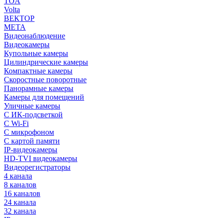
TOA
Volta
ВЕКТОР
МЕТА
Видеонаблюдение
Видеокамеры
Купольные камеры
Цилиндрические камеры
Компактные камеры
Скоростные поворотные
Панорамные камеры
Камеры для помещений
Уличные камеры
С ИК-подсветкой
С Wi-Fi
С микрофоном
С картой памяти
IP-видеокамеры
HD-TVI видеокамеры
Видеорегистраторы
4 канала
8 каналов
16 каналов
24 канала
32 канала