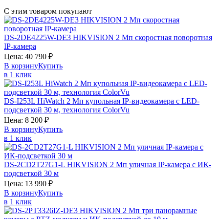
С этим товаром покупают
DS-2DE4225W-DE3
HIKVISION
2 Мп скоростная поворотная
IP-камера
Цена:
40 790
₽
В корзину
Купить
в 1 клик
DS-I253L
HiWatch
2 Мп купольная IP-видеокамера с LED-
подсветкой 30 м, технология ColorVu
Цена:
8 200
₽
В корзину
Купить
в 1 клик
DS-2CD2T27G1-L
HIKVISION
2 Мп уличная IP-камера с ИК-
подсветкой 30 м
Цена:
13 990
₽
В корзину
Купить
в 1 клик