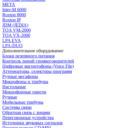
МЕТА
Inter-M 6000
Roxton 8000
Roxton IP
JDM (JEDIA)
TOA VM-2000
TOA VX-2000
LPA EVA
LPA-DUO
Дополнительное оборудование
Блоки резервного питания
Контроль линий громкоговорителей
Цифровые магнитофоны (Voice File)
Аттенюаторы, селекторы программ
Ручные мегафоны
Микрофоны и трибуны
Настольные
Микрофонные панели
Ручные
Мобильные трибуны
Системы связи
Обратная связь с зонами
Переговорные устройства
Источники звуковых сигналов
Проигрыватели CD/MP3