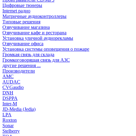
Цифровые тюнеры
Internet радио
Матричные аудиоконтроллеры
Типовые решения
Озвучивание магазина
Озвучивание кафе и ресторана
Установка уличной аудиорекламы
Озвучивание офиса
Установка системы оповещения о пожаре
Громкая связь для склада
Громкоговорящая связь для АЗС
другие решения ...
Производители
AMC
AUDAC
CVGaudio
DNH
DSPPA
Inter-M
JD-Media (Jedia)
LPA
Roxton
Sonar
Stelberry