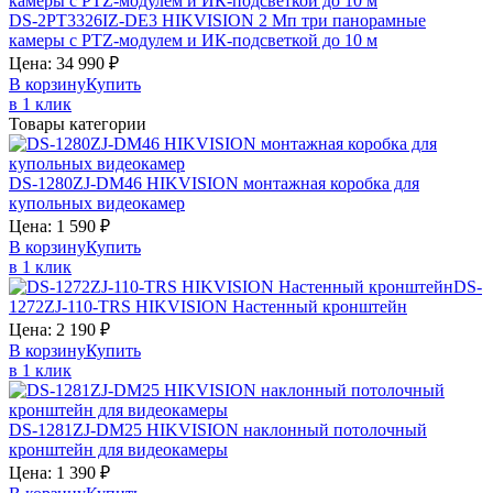
DS-2PT3326IZ-DE3
HIKVISION
2 Мп три панорамные
камеры с PTZ-модулем и ИК-подсветкой до 10 м
Цена:
34 990
₽
В корзину
Купить
в 1 клик
Товары категории
DS-1280ZJ-DM46
HIKVISION
монтажная коробка для
купольных видеокамер
Цена:
1 590
₽
В корзину
Купить
в 1 клик
DS-
1272ZJ-110-TRS
HIKVISION
Настенный кронштейн
Цена:
2 190
₽
В корзину
Купить
в 1 клик
DS-1281ZJ-DM25
HIKVISION
наклонный потолочный
кронштейн для видеокамеры
Цена:
1 390
₽