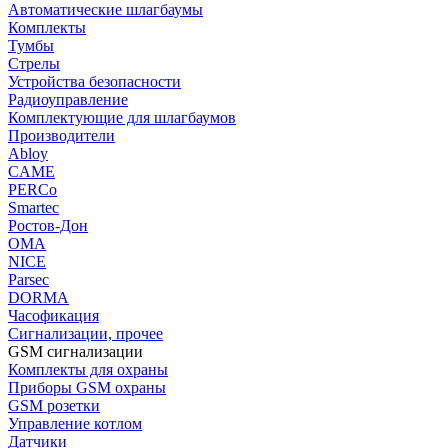
Автоматические шлагбаумы
Комплекты
Тумбы
Стрелы
Устройства безопасности
Радиоуправление
Комплектующие для шлагбаумов
Производители
Abloy
CAME
PERCo
Smartec
Ростов-Дон
ОМА
NICE
Parsec
DORMA
Часофикация
Сигнализации, прочее
GSM сигнализации
Комплекты для охраны
Приборы GSM охраны
GSM розетки
Управление котлом
Датчики