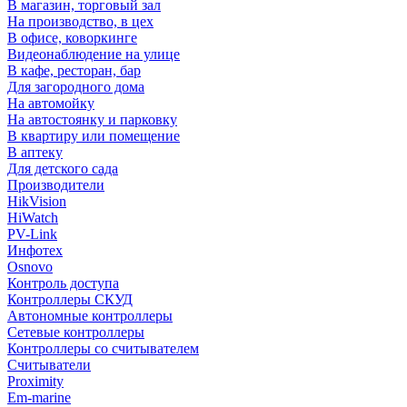
В магазин, торговый зал
На производство, в цех
В офисе, коворкинге
Видеонаблюдение на улице
В кафе, ресторан, бар
Для загородного дома
На автомойку
На автостоянку и парковку
В квартиру или помещение
В аптеку
Для детского сада
Производители
HikVision
HiWatch
PV-Link
Инфотех
Osnovo
Контроль доступа
Контроллеры СКУД
Автономные контроллеры
Сетевые контроллеры
Контроллеры со считывателем
Считыватели
Proximity
Em-marine