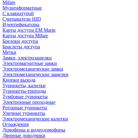
Mifare
Мультиформатные
С клавиатурой
Считыватели HID
Идентификаторы
Карты доступа EM Marin
Карты доступа Mifare
Брелоки доступа
Браслеты доступа
Метки
Замки, электрозащелки
Электромагнитные замки
Электромеханические замки
Электромеханические защелки
Кнопки выхода
Турникеты, калитки
Турникеты-триподы
Тумбовые турникеты
Электронные проходные
Роторные турникеты
Уличные турникеты
Электромеханические калитки
Ограждения
Домофоны и видеодомофоны
Дверные доводчики