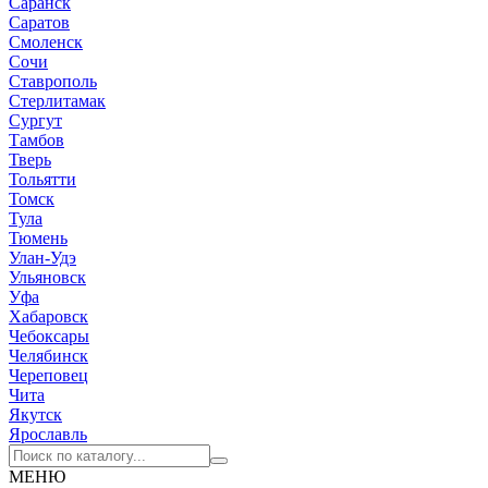
Саранск
Саратов
Смоленск
Сочи
Ставрополь
Стерлитамак
Сургут
Тамбов
Тверь
Тольятти
Томск
Тула
Тюмень
Улан-Удэ
Ульяновск
Уфа
Хабаровск
Чебоксары
Челябинск
Череповец
Чита
Якутск
Ярославль
МЕНЮ