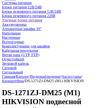
Системы питания
Блоки питания 12В/24В
Блоки резервного питания 12В/24В
Блоки резервного питания 220В
Уличные блоки питания
Аккумуляторы
Аппаратные шкафы 19"
Напольные
Настенные
Всепогодные
Комплектующие для шкафов
Кабельная продукция
Витая пара (UTP, FTP)
Огнестойкий
Звуковой кабель
Силовой
Сигнальный
Главная
/
Каталог
/
Видеонаблюдение
/
Аксессуары
/
Кронштейны
/
DS-1271ZJ-DM25 (М1) HIKVISION
DS-1271ZJ-DM25 (М1)
HIKVISION подвесной