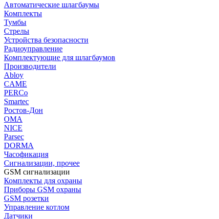
Автоматические шлагбаумы
Комплекты
Тумбы
Стрелы
Устройства безопасности
Радиоуправление
Комплектующие для шлагбаумов
Производители
Abloy
CAME
PERCo
Smartec
Ростов-Дон
ОМА
NICE
Parsec
DORMA
Часофикация
Сигнализации, прочее
GSM сигнализации
Комплекты для охраны
Приборы GSM охраны
GSM розетки
Управление котлом
Датчики