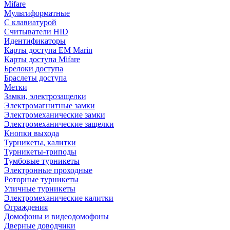
Mifare
Мультиформатные
С клавиатурой
Считыватели HID
Идентификаторы
Карты доступа EM Marin
Карты доступа Mifare
Брелоки доступа
Браслеты доступа
Метки
Замки, электрозащелки
Электромагнитные замки
Электромеханические замки
Электромеханические защелки
Кнопки выхода
Турникеты, калитки
Турникеты-триподы
Тумбовые турникеты
Электронные проходные
Роторные турникеты
Уличные турникеты
Электромеханические калитки
Ограждения
Домофоны и видеодомофоны
Дверные доводчики