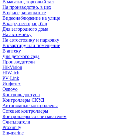
В магазин, торговый зал
На производство, в цех
В офисе, коворкинге
Видеонаблюдение на улице
В кафе, ресторан, бар
Для загородного дома
На автомойку
На автостоянку и парковку
В квартиру или помещение
В аптеку
Для детского сада
Производители
HikVision
HiWatch
PV-Link
Инфотех
Osnovo
Контроль доступа
Контроллеры СКУД
Автономные контроллеры
Сетевые контроллеры
Контроллеры со считывателем
Считыватели
Proximity
Em-marine