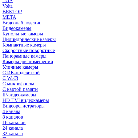
TOA
Volta
ВЕКТОР
МЕТА
Видеонаблюдение
Видеокамеры
Купольные камеры
Цилиндрические камеры
Компактные камеры
Скоростные поворотные
Панорамные камеры
Камеры для помещений
Уличные камеры
С ИК-подсветкой
С Wi-Fi
С микрофоном
С картой памяти
IP-видеокамеры
HD-TVI видеокамеры
Видеорегистраторы
4 канала
8 каналов
16 каналов
24 канала
32 канала