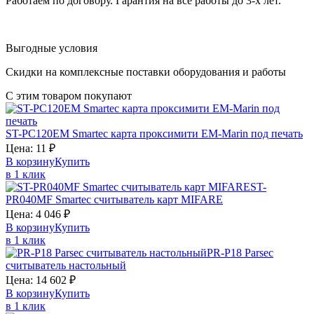
Работаем по договору. Гарантия на все работы до 3-х лет.
Выгодные условия
Скидки на комплексные поставки оборудования и работы
С этим товаром покупают
ST-PC120EM
Smartec
карта проксимити EM-Marin под печать
Цена:
11
₽
В корзину
Купить
в 1 клик
ST-
PR040MF
Smartec
считыватель карт MIFARE
Цена:
4 046
₽
В корзину
Купить
в 1 клик
PR-P18
Parsec
считыватель настольный
Цена:
14 602
₽
В корзину
Купить
в 1 клик