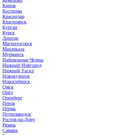
Кемерово
Киров
Кострома
Краснодар
Красноярск
Курган
Курск
Липецк
Магнитогорск
Махачкала
Мурманск
Набережные Челны
Нижний Новгород
Нижний Тагил
Новокузнецк
Новосибирск
Омск
Орёл
Оренбург
Пенза
Пермь
Петрозаводск
Ростов-на-Дону
Рязань
Самара