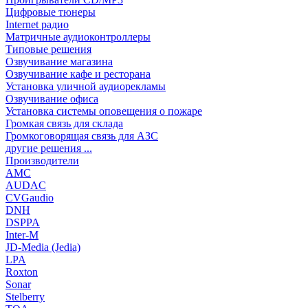
Цифровые тюнеры
Internet радио
Матричные аудиоконтроллеры
Типовые решения
Озвучивание магазина
Озвучивание кафе и ресторана
Установка уличной аудиорекламы
Озвучивание офиса
Установка системы оповещения о пожаре
Громкая связь для склада
Громкоговорящая связь для АЗС
другие решения ...
Производители
AMC
AUDAC
CVGaudio
DNH
DSPPA
Inter-M
JD-Media (Jedia)
LPA
Roxton
Sonar
Stelberry