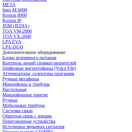
МЕТА
Inter-M 6000
Roxton 8000
Roxton IP
JDM (JEDIA)
TOA VM-2000
TOA VX-2000
LPA EVA
LPA-DUO
Дополнительное оборудование
Блоки резервного питания
Контроль линий громкоговорителей
Цифровые магнитофоны (Voice File)
Аттенюаторы, селекторы программ
Ручные мегафоны
Микрофоны и трибуны
Настольные
Микрофонные панели
Ручные
Мобильные трибуны
Системы связи
Обратная связь с зонами
Переговорные устройства
Источники звуковых сигналов
Проигрыватели CD/MP3