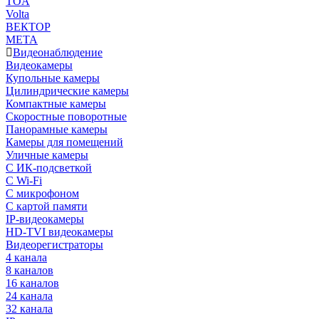
TOA
Volta
ВЕКТОР
МЕТА
Видеонаблюдение
Видеокамеры
Купольные камеры
Цилиндрические камеры
Компактные камеры
Скоростные поворотные
Панорамные камеры
Камеры для помещений
Уличные камеры
С ИК-подсветкой
С Wi-Fi
С микрофоном
С картой памяти
IP-видеокамеры
HD-TVI видеокамеры
Видеорегистраторы
4 канала
8 каналов
16 каналов
24 канала
32 канала