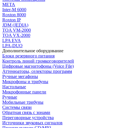
МЕТА
Inter-M 6000
Roxton 8000
Roxton IP
JDM (JEDIA)
TOA VM-2000
TOA VX-2000
LPA EVA
LPA-DUO
Дополнительное оборудование
Блоки резервного питания
Контроль линий громкоговорителей
Цифровые магнитофоны (Voice File)
Аттенюаторы, селекторы программ
Ручные мегафоны
Микрофоны и трибуны
Настольные
Микрофонные панели
Ручные
Мобильные трибуны
Системы связи
Обратная связь с зонами
Переговорные устройства
Источники звуковых сигналов
Проигрыватели CD/MP3