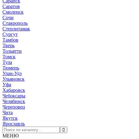
Саранск
Саратов
Смоленск
Сочи
Ставрополь
Стерлитамак
Сургут
Тамбов
Тверь
Тольятти
Томск
Тула
Тюмень
Улан-Удэ
Ульяновск
Уфа
Хабаровск
Чебоксары
Челябинск
Череповец
Чита
Якутск
Ярославль
МЕНЮ