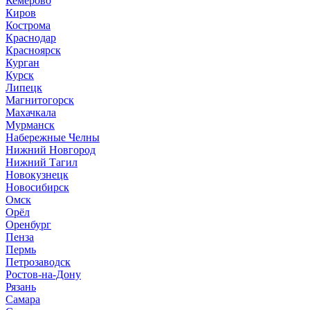
Кемерово
Киров
Кострома
Краснодар
Красноярск
Курган
Курск
Липецк
Магнитогорск
Махачкала
Мурманск
Набережные Челны
Нижний Новгород
Нижний Тагил
Новокузнецк
Новосибирск
Омск
Орёл
Оренбург
Пенза
Пермь
Петрозаводск
Ростов-на-Дону
Рязань
Самара