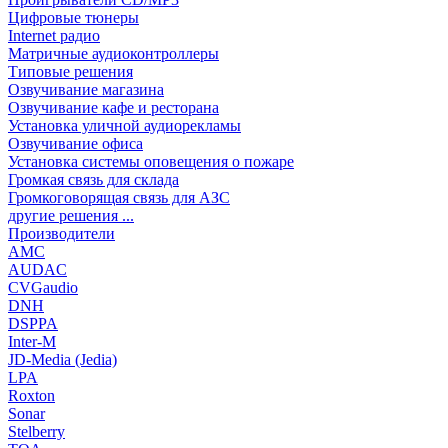
Цифровые тюнеры
Internet радио
Матричные аудиоконтроллеры
Типовые решения
Озвучивание магазина
Озвучивание кафе и ресторана
Установка уличной аудиорекламы
Озвучивание офиса
Установка системы оповещения о пожаре
Громкая связь для склада
Громкоговорящая связь для АЗС
другие решения ...
Производители
AMC
AUDAC
CVGaudio
DNH
DSPPA
Inter-M
JD-Media (Jedia)
LPA
Roxton
Sonar
Stelberry