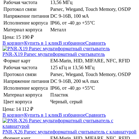
Рабочая частота
13,56 МГц
Протокол связи
Parsec, Wiegand, Touch Memory, OSDP
Напряжение питания
DC 9-16В, 100 мА
Исполнение корпуса
IP66, от -40 до +55°C
Материал корпуса
Металл
Цена:
15 190
₽
В корзину
Купить в 1 клик
В избранное
Сравнить
PNR-X19
Parsec
мультиформатный считыватель
Формат карт
EM-Marin, HID, MIFARE, NFC, RFID
Рабочая частота
125 кГц и 13,56 МГц
Протокол связи
Parsec, Wiegand, Touch Memory, OSDP
Напряжение питания
DC 9-16В, 200 мА max
Исполнение корпуса
IP66, от -40 до +55°C
Материал корпуса
Пластик
Цвет корпуса
Черный, серый
Цена:
14 112
₽
В корзину
Купить в 1 клик
В избранное
Сравнить
PNR-X26
Parsec
мультиформатный считыватель с клавиатурой
Формат карт
EM-Marin, HID, MIFARE, NFC, RFID