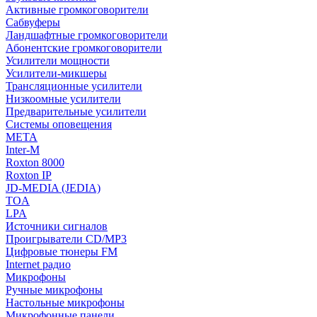
Активные громкоговорители
Сабвуферы
Ландшафтные громкоговорители
Абонентские громкоговорители
Усилители мощности
Усилители-микшеры
Трансляционные усилители
Низкоомные усилители
Предварительные усилители
Системы оповещения
МЕТА
Inter-M
Roxton 8000
Roxton IP
JD-MEDIA (JEDIA)
TOA
LPA
Источники сигналов
Проигрыватели CD/MP3
Цифровые тюнеры FM
Internet радио
Микрофоны
Ручные микрофоны
Настольные микрофоны
Микрофонные панели