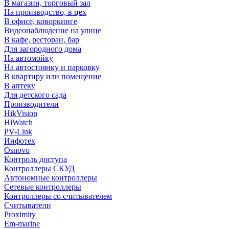
В магазин, торговый зал
На производство, в цех
В офисе, коворкинге
Видеонаблюдение на улице
В кафе, ресторан, бар
Для загородного дома
На автомойку
На автостоянку и парковку
В квартиру или помещение
В аптеку
Для детского сада
Производители
HikVision
HiWatch
PV-Link
Инфотех
Osnovo
Контроль доступа
Контроллеры СКУД
Автономные контроллеры
Сетевые контроллеры
Контроллеры со считывателем
Считыватели
Proximity
Em-marine