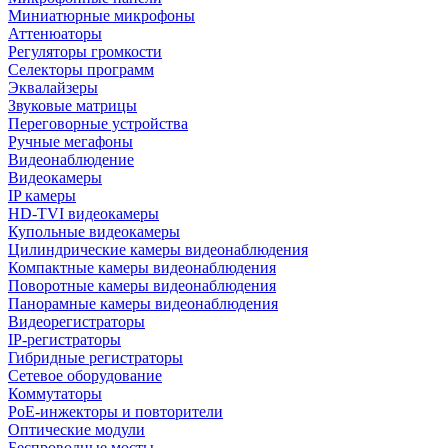
Миниатюрные микрофоны
Аттенюаторы
Регуляторы громкости
Селекторы программ
Эквалайзеры
Звуковые матрицы
Переговорные устройства
Ручные мегафоны
Видеонаблюдение
Видеокамеры
IP камеры
HD-TVI видеокамеры
Купольные видеокамеры
Цилиндрические камеры видеонаблюдения
Компактные камеры видеонаблюдения
Поворотные камеры видеонаблюдения
Панорамные камеры видеонаблюдения
Видеорегистраторы
IP-регистраторы
Гибридные регистраторы
Сетевое оборудование
Коммутаторы
PoE-инжекторы и повторители
Оптические модули
Беспроводные мосты