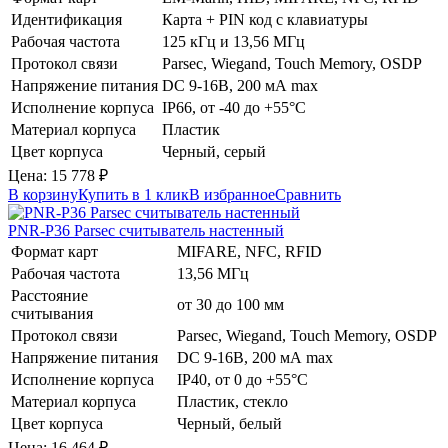
Идентификация
Карта + PIN код с клавиатуры
Рабочая частота
125 кГц и 13,56 МГц
Протокол связи
Parsec, Wiegand, Touch Memory, OSDP
Напряжение питания
DC 9-16В, 200 мА max
Исполнение корпуса
IP66, от -40 до +55°C
Материал корпуса
Пластик
Цвет корпуса
Черный, серый
Цена:
15 778
₽
В корзину
Купить в 1 клик
В избранное
Сравнить
PNR-P36
Parsec
считыватель настенный
Формат карт
MIFARE, NFC, RFID
Рабочая частота
13,56 МГц
Расстояние
от 30 до 100 мм
считывания
Протокол связи
Parsec, Wiegand, Touch Memory, OSDP
Напряжение питания
DC 9-16В, 200 мА max
Исполнение корпуса
IP40, от 0 до +55°C
Материал корпуса
Пластик, стекло
Цвет корпуса
Черный, белый
Цена:
16 464
₽