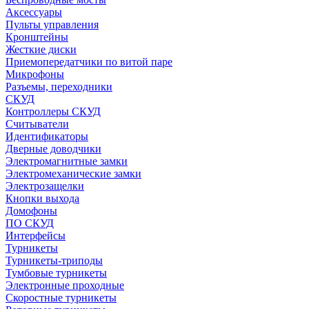
Аксессуары
Пульты управления
Кронштейны
Жесткие диски
Приемопередатчики по витой паре
Микрофоны
Разъемы, переходники
СКУД
Контроллеры СКУД
Считыватели
Идентификаторы
Дверные доводчики
Электромагнитные замки
Электромеханические замки
Электрозащелки
Кнопки выхода
Домофоны
ПО СКУД
Интерфейсы
Турникеты
Турникеты-триподы
Тумбовые турникеты
Электронные проходные
Скоростные турникеты