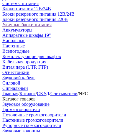
Системы питания
Блоки питания 12В/24В
Блоки резервного питания 12В/24В
Блоки резервного питания 220В
Уличные блоки питания
Аккумуляторы
Аппаратные шкафы 19"
Напольные
Настенные
Всепогодные
Комплектующие для шкафов
Кабельная продукция
Витая пара (UTP, FTP)
Огнестойкий
Звуковой кабель
Силовой
Сигнальный
Главная
/
Каталог
/
СКУД
/
Считыватели
/
NFC
Каталог товаров
Звуковое оборудование
Громкоговорители
Потолочные громкоговорители
Настенные громкоговорители
Рупорные громкоговорители
Звуковые колонны