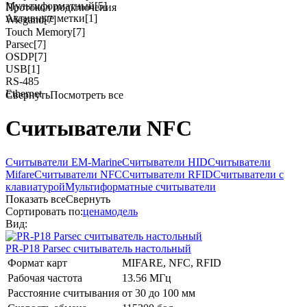
Мультиформатный
[5]
Протокол подключения
Активные метки
[1]
Wiegand
[7]
Touch Memory
[7]
Parsec
[7]
OSDP
[7]
USB
[1]
RS-485
Ethernet
Свернуть
Посмотреть все
Считыватели NFC
Считыватели EM-Marine
Считыватели HID
Считыватели
Mifare
Считыватели NFC
Считыватели RFID
Считыватели с
клавиатурой
Мультиформатные считыватели
Показать все
Свернуть
Сортировать по:
цена
модель
Вид:
PR-P18
Parsec
считыватель настольный
Формат карт
MIFARE, NFC, RFID
Рабочая частота
13.56 МГц
Расстояние считывания
от 30 до 100 мм