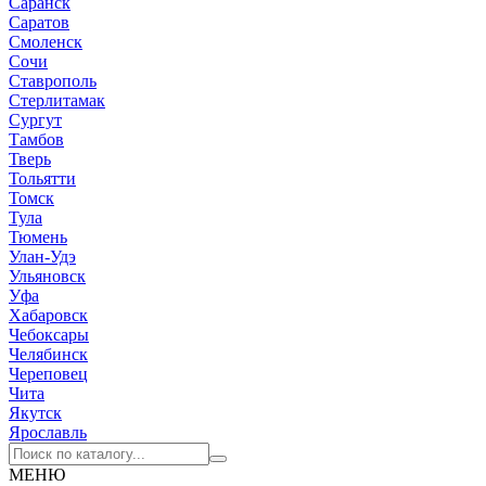
Саранск
Саратов
Смоленск
Сочи
Ставрополь
Стерлитамак
Сургут
Тамбов
Тверь
Тольятти
Томск
Тула
Тюмень
Улан-Удэ
Ульяновск
Уфа
Хабаровск
Чебоксары
Челябинск
Череповец
Чита
Якутск
Ярославль
МЕНЮ