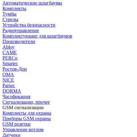
Автоматические шлагбаумы
Комплекты
Тумбы
Стрелы
Устройства безопасности
Радиоуправление
Комплектующие для шлагбаумов
Производители
Abloy
CAME
PERCo
Smartec
Ростов-Дон
ОМА
NICE
Parsec
DORMA
Часофикация
Сигнализации, прочее
GSM сигнализации
Комплекты для охраны
Приборы GSM охраны
GSM розетки
Управление котлом
Датчики