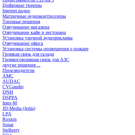
Цифровые тюнеры
Internet радио
Матричные аудиоконтроллеры
Типовые решения
Озвучивание магазина
Озвучивание кафе и ресторана
Установка уличной аудиорекламы
Озвучивание офиса
Установка системы оповещения о пожаре
Громкая связь для склада
Громкоговорящая связь для АЗС
другие решения ...
Производители
AMC
AUDAC
CVGaudio
DNH
DSPPA
Inter-M
JD-Media (Jedia)
LPA
Roxton
Sonar
Stelberry