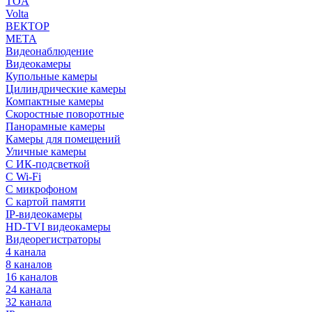
TOA
Volta
ВЕКТОР
МЕТА
Видеонаблюдение
Видеокамеры
Купольные камеры
Цилиндрические камеры
Компактные камеры
Скоростные поворотные
Панорамные камеры
Камеры для помещений
Уличные камеры
С ИК-подсветкой
С Wi-Fi
С микрофоном
С картой памяти
IP-видеокамеры
HD-TVI видеокамеры
Видеорегистраторы
4 канала
8 каналов
16 каналов
24 канала
32 канала