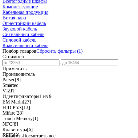
Всепогодные шкафы
Комплектующие
Кабельная продукция
Витая пара
Огнестойкий кабель
Звуковой кабель
Сигнальный кабель
Силовой кабель
Коаксиальный кабель
Подбор товаров
Сбросить
фильтры
(1)
Стоимость
-
Применить
Производитель
Parsec
[8]
Smartec
VIZIT
Идентификаторы
1 из 9
EM Marin
[27]
HID Prox
[13]
Mifare
[28]
Touch Memory
[1]
NFC
[8]
Клавиатура
[6]
RFID
[8]
Свернуть
Посмотреть все