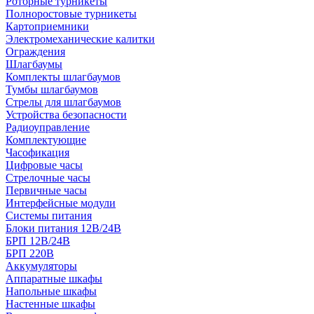
Роторные турникеты
Полноростовые турникеты
Картоприемники
Электромеханические калитки
Ограждения
Шлагбаумы
Комплекты шлагбаумов
Тумбы шлагбаумов
Стрелы для шлагбаумов
Устройства безопасности
Радиоуправление
Комплектующие
Часофикация
Цифровые часы
Стрелочные часы
Первичные часы
Интерфейсные модули
Системы питания
Блоки питания 12В/24В
БРП 12В/24В
БРП 220В
Аккумуляторы
Аппаратные шкафы
Напольные шкафы
Настенные шкафы