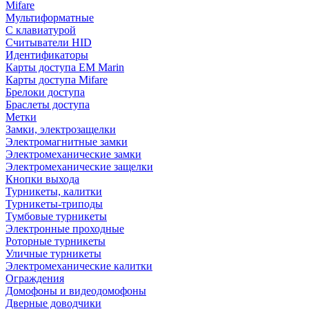
Mifare
Мультиформатные
С клавиатурой
Считыватели HID
Идентификаторы
Карты доступа EM Marin
Карты доступа Mifare
Брелоки доступа
Браслеты доступа
Метки
Замки, электрозащелки
Электромагнитные замки
Электромеханические замки
Электромеханические защелки
Кнопки выхода
Турникеты, калитки
Турникеты-триподы
Тумбовые турникеты
Электронные проходные
Роторные турникеты
Уличные турникеты
Электромеханические калитки
Ограждения
Домофоны и видеодомофоны
Дверные доводчики