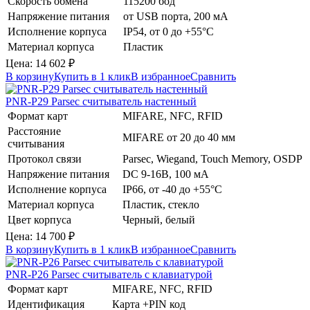
Скорость обмена
115200 бод
Напряжение питания
от USB порта, 200 мА
Исполнение корпуса
IP54, от 0 до +55°C
Материал корпуса
Пластик
Цена:
14 602
₽
В корзину
Купить в 1 клик
В избранное
Сравнить
PNR-P29
Parsec
считыватель настенный
Формат карт
MIFARE, NFC, RFID
Расстояние
MIFARE от 20 до 40 мм
считывания
Протокол связи
Parsec, Wiegand, Touch Memory, OSDP
Напряжение питания
DC 9-16В, 100 мА
Исполнение корпуса
IP66, от -40 до +55°C
Материал корпуса
Пластик, стекло
Цвет корпуса
Черный, белый
Цена:
14 700
₽
В корзину
Купить в 1 клик
В избранное
Сравнить
PNR-P26
Parsec
считыватель с клавиатурой
Формат карт
MIFARE, NFC, RFID
Идентификация
Карта +PIN код