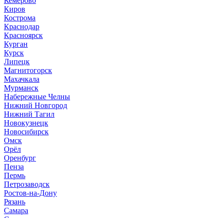
Кемерово
Киров
Кострома
Краснодар
Красноярск
Курган
Курск
Липецк
Магнитогорск
Махачкала
Мурманск
Набережные Челны
Нижний Новгород
Нижний Тагил
Новокузнецк
Новосибирск
Омск
Орёл
Оренбург
Пенза
Пермь
Петрозаводск
Ростов-на-Дону
Рязань
Самара