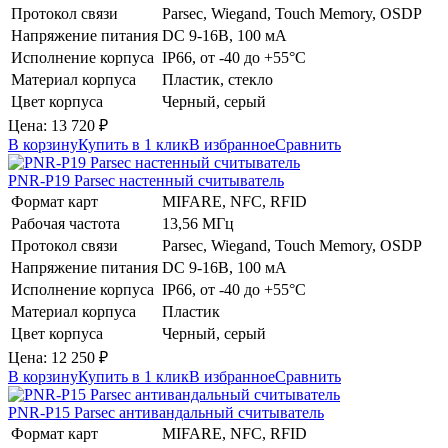
Протокол связи
Parsec, Wiegand, Touch Memory, OSDP
Напряжение питания
DC 9-16В, 100 мА
Исполнение корпуса
IP66, от -40 до +55°C
Материал корпуса
Пластик, стекло
Цвет корпуса
Черный, серый
Цена:
13 720
₽
В корзину
Купить в 1 клик
В избранное
Сравнить
PNR-P19
Parsec
настенный считыватель
Формат карт
MIFARE, NFC, RFID
Рабочая частота
13,56 МГц
Протокол связи
Parsec, Wiegand, Touch Memory, OSDP
Напряжение питания
DC 9-16В, 100 мА
Исполнение корпуса
IP66, от -40 до +55°C
Материал корпуса
Пластик
Цвет корпуса
Черный, серый
Цена:
12 250
₽
В корзину
Купить в 1 клик
В избранное
Сравнить
PNR-P15
Parsec
антивандальный считыватель
Формат карт
MIFARE, NFC, RFID