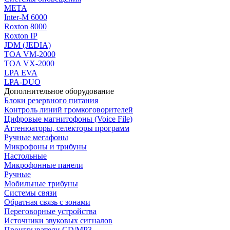
МЕТА
Inter-M 6000
Roxton 8000
Roxton IP
JDM (JEDIA)
TOA VM-2000
TOA VX-2000
LPA EVA
LPA-DUO
Дополнительное оборудование
Блоки резервного питания
Контроль линий громкоговорителей
Цифровые магнитофоны (Voice File)
Аттенюаторы, селекторы программ
Ручные мегафоны
Микрофоны и трибуны
Настольные
Микрофонные панели
Ручные
Мобильные трибуны
Системы связи
Обратная связь с зонами
Переговорные устройства
Источники звуковых сигналов
Проигрыватели CD/MP3