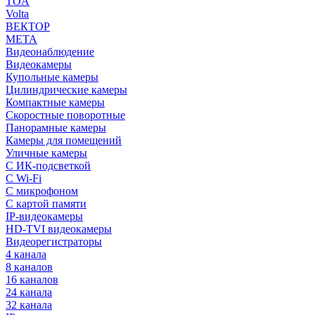
TOA
Volta
ВЕКТОР
МЕТА
Видеонаблюдение
Видеокамеры
Купольные камеры
Цилиндрические камеры
Компактные камеры
Скоростные поворотные
Панорамные камеры
Камеры для помещений
Уличные камеры
С ИК-подсветкой
С Wi-Fi
С микрофоном
С картой памяти
IP-видеокамеры
HD-TVI видеокамеры
Видеорегистраторы
4 канала
8 каналов
16 каналов
24 канала
32 канала