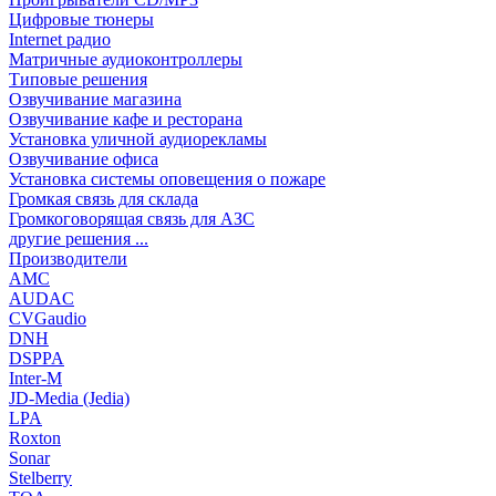
Цифровые тюнеры
Internet радио
Матричные аудиоконтроллеры
Типовые решения
Озвучивание магазина
Озвучивание кафе и ресторана
Установка уличной аудиорекламы
Озвучивание офиса
Установка системы оповещения о пожаре
Громкая связь для склада
Громкоговорящая связь для АЗС
другие решения ...
Производители
AMC
AUDAC
CVGaudio
DNH
DSPPA
Inter-M
JD-Media (Jedia)
LPA
Roxton
Sonar
Stelberry