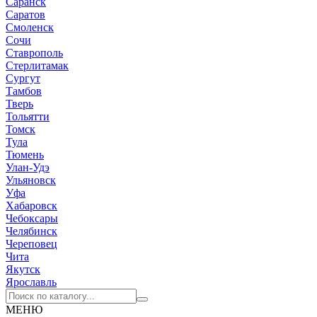
Саранск
Саратов
Смоленск
Сочи
Ставрополь
Стерлитамак
Сургут
Тамбов
Тверь
Тольятти
Томск
Тула
Тюмень
Улан-Удэ
Ульяновск
Уфа
Хабаровск
Чебоксары
Челябинск
Череповец
Чита
Якутск
Ярославль
МЕНЮ