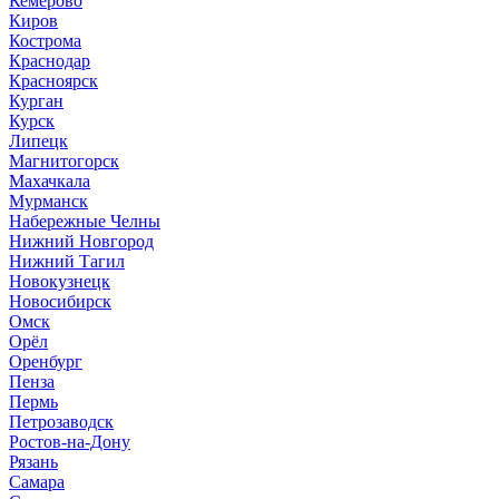
Кемерово
Киров
Кострома
Краснодар
Красноярск
Курган
Курск
Липецк
Магнитогорск
Махачкала
Мурманск
Набережные Челны
Нижний Новгород
Нижний Тагил
Новокузнецк
Новосибирск
Омск
Орёл
Оренбург
Пенза
Пермь
Петрозаводск
Ростов-на-Дону
Рязань
Самара