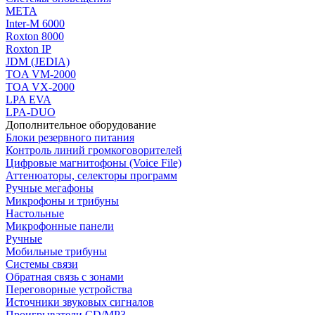
МЕТА
Inter-M 6000
Roxton 8000
Roxton IP
JDM (JEDIA)
TOA VM-2000
TOA VX-2000
LPA EVA
LPA-DUO
Дополнительное оборудование
Блоки резервного питания
Контроль линий громкоговорителей
Цифровые магнитофоны (Voice File)
Аттенюаторы, селекторы программ
Ручные мегафоны
Микрофоны и трибуны
Настольные
Микрофонные панели
Ручные
Мобильные трибуны
Системы связи
Обратная связь с зонами
Переговорные устройства
Источники звуковых сигналов
Проигрыватели CD/MP3