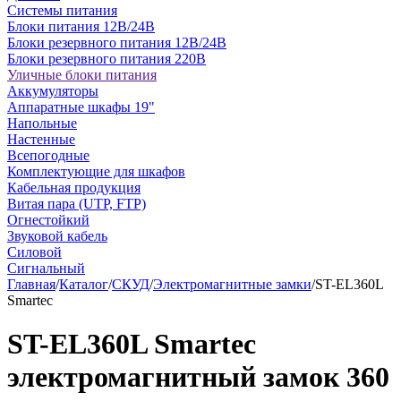
Системы питания
Блоки питания 12В/24В
Блоки резервного питания 12В/24В
Блоки резервного питания 220В
Уличные блоки питания
Аккумуляторы
Аппаратные шкафы 19"
Напольные
Настенные
Всепогодные
Комплектующие для шкафов
Кабельная продукция
Витая пара (UTP, FTP)
Огнестойкий
Звуковой кабель
Силовой
Сигнальный
Главная
/
Каталог
/
СКУД
/
Электромагнитные замки
/
ST-EL360L
Smartec
ST-EL360L Smartec
электромагнитный замок 360