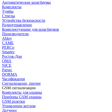
Автоматические шлагбаумы
Комплекты
Тумбы
Стрелы
Устройства безопасности
Радиоуправление
Комплектующие для шлагбаумов
Производители
Abloy
CAME
PERCo
Smartec
Ростов-Дон
ОМА
NICE
Parsec
DORMA
Часофикация
Сигнализации, прочее
GSM сигнализации
Комплекты для охраны
Приборы GSM охраны
GSM розетки
Управление котлом
Датчики