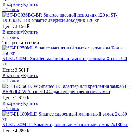
В корзину
Купить
в 1 клик
ST-
DC036BC-BR
Smartec
дверной доводчик 120 кг
Цена:
3 156
₽
В корзину
Купить
в 1 клик
Товары категории
ST-EL350ML
Smartec
магнитный замок с датчиком Холла 350
кг
Цена:
3 561
₽
В корзину
Купить
в 1 клик
ST-
BR360LCW
Smartec
LC-адаптер для крепления замка
Цена:
1 619
₽
В корзину
Купить
в 1 клик
ST-EL180MLD
Smartec
сдвоенный магнитный замок 2х180 кг
Цена:
4 289
₽