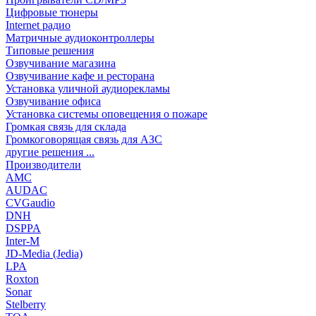
Цифровые тюнеры
Internet радио
Матричные аудиоконтроллеры
Типовые решения
Озвучивание магазина
Озвучивание кафе и ресторана
Установка уличной аудиорекламы
Озвучивание офиса
Установка системы оповещения о пожаре
Громкая связь для склада
Громкоговорящая связь для АЗС
другие решения ...
Производители
AMC
AUDAC
CVGaudio
DNH
DSPPA
Inter-M
JD-Media (Jedia)
LPA
Roxton
Sonar
Stelberry