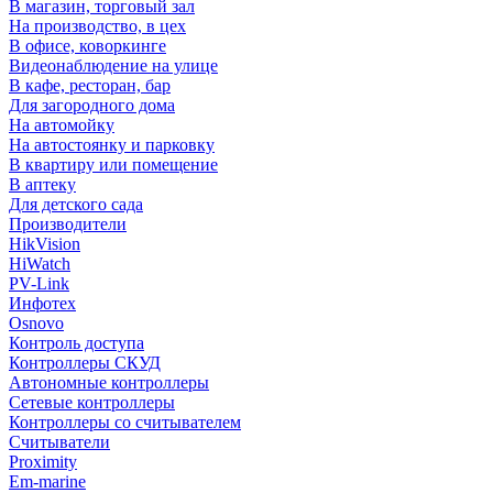
В магазин, торговый зал
На производство, в цех
В офисе, коворкинге
Видеонаблюдение на улице
В кафе, ресторан, бар
Для загородного дома
На автомойку
На автостоянку и парковку
В квартиру или помещение
В аптеку
Для детского сада
Производители
HikVision
HiWatch
PV-Link
Инфотех
Osnovo
Контроль доступа
Контроллеры СКУД
Автономные контроллеры
Сетевые контроллеры
Контроллеры со считывателем
Считыватели
Proximity
Em-marine