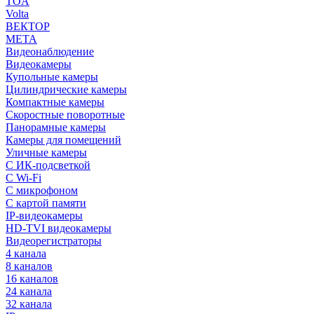
TOA
Volta
ВЕКТОР
МЕТА
Видеонаблюдение
Видеокамеры
Купольные камеры
Цилиндрические камеры
Компактные камеры
Скоростные поворотные
Панорамные камеры
Камеры для помещений
Уличные камеры
С ИК-подсветкой
С Wi-Fi
С микрофоном
С картой памяти
IP-видеокамеры
HD-TVI видеокамеры
Видеорегистраторы
4 канала
8 каналов
16 каналов
24 канала
32 канала