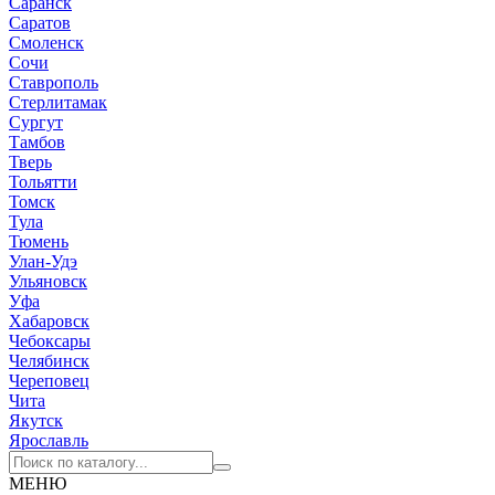
Саранск
Саратов
Смоленск
Сочи
Ставрополь
Стерлитамак
Сургут
Тамбов
Тверь
Тольятти
Томск
Тула
Тюмень
Улан-Удэ
Ульяновск
Уфа
Хабаровск
Чебоксары
Челябинск
Череповец
Чита
Якутск
Ярославль
МЕНЮ