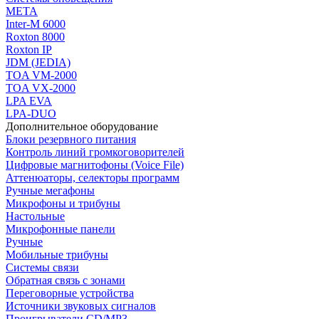
МЕТА
Inter-M 6000
Roxton 8000
Roxton IP
JDM (JEDIA)
TOA VM-2000
TOA VX-2000
LPA EVA
LPA-DUO
Дополнительное оборудование
Блоки резервного питания
Контроль линий громкоговорителей
Цифровые магнитофоны (Voice File)
Аттенюаторы, селекторы программ
Ручные мегафоны
Микрофоны и трибуны
Настольные
Микрофонные панели
Ручные
Мобильные трибуны
Системы связи
Обратная связь с зонами
Переговорные устройства
Источники звуковых сигналов
Проигрыватели CD/MP3