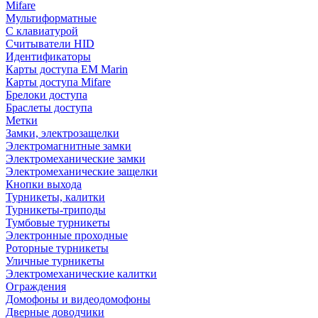
Mifare
Мультиформатные
С клавиатурой
Считыватели HID
Идентификаторы
Карты доступа EM Marin
Карты доступа Mifare
Брелоки доступа
Браслеты доступа
Метки
Замки, электрозащелки
Электромагнитные замки
Электромеханические замки
Электромеханические защелки
Кнопки выхода
Турникеты, калитки
Турникеты-триподы
Тумбовые турникеты
Электронные проходные
Роторные турникеты
Уличные турникеты
Электромеханические калитки
Ограждения
Домофоны и видеодомофоны
Дверные доводчики