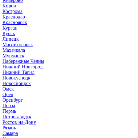
Кемерово
Киров
Кострома
Краснодар
Красноярск
Курган
Курск
Липецк
Магнитогорск
Махачкала
Мурманск
Набережные Челны
Нижний Новгород
Нижний Тагил
Новокузнецк
Новосибирск
Омск
Орёл
Оренбург
Пенза
Пермь
Петрозаводск
Ростов-на-Дону
Рязань
Самара