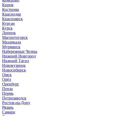
Кемерово
Киров
Кострома
Краснодар
Красноярск
Курган
Курск
Липецк
Магнитогорск
Махачкала
Мурманск
Набережные Челны
Нижний Новгород
Нижний Тагил
Новокузнецк
Новосибирск
Омск
Орёл
Оренбург
Пенза
Пермь
Петрозаводск
Ростов-на-Дону
Рязань
Самара