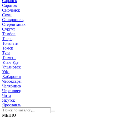
Саранск
Саратов
Смоленск
Сочи
Ставрополь
Стерлитамак
Сургут
Тамбов
Тверь
Тольятти
Томск
Тула
Тюмень
Улан-Удэ
Ульяновск
Уфа
Хабаровск
Чебоксары
Челябинск
Череповец
Чита
Якутск
Ярославль
МЕНЮ