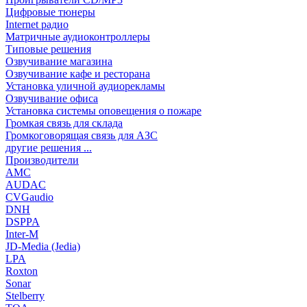
Цифровые тюнеры
Internet радио
Матричные аудиоконтроллеры
Типовые решения
Озвучивание магазина
Озвучивание кафе и ресторана
Установка уличной аудиорекламы
Озвучивание офиса
Установка системы оповещения о пожаре
Громкая связь для склада
Громкоговорящая связь для АЗС
другие решения ...
Производители
AMC
AUDAC
CVGaudio
DNH
DSPPA
Inter-M
JD-Media (Jedia)
LPA
Roxton
Sonar
Stelberry