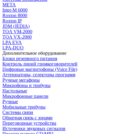
МЕТА
Inter-M 6000
Roxton 8000
Roxton IP
JDM (JEDIA)
TOA VM-2000
TOA VX-2000
LPA EVA
LPA-DUO
Дополнительное оборудование
Блоки резервного питания
Контроль линий громкоговорителей
Цифровые магнитофоны (Voice File)
Аттенюаторы, селекторы программ
Ручные мегафоны
Микрофоны и трибуны
Настольные
Микрофонные панели
Ручные
Мобильные трибуны
Системы связи
Обратная связь с зонами
Переговорные устройства
Источники звуковых сигналов
Проигрыватели CD/MP3