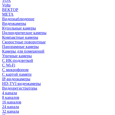
TOA
Volta
ВЕКТОР
МЕТА
Видеонаблюдение
Видеокамеры
Купольные камеры
Цилиндрические камеры
Компактные камеры
Скоростные поворотные
Панорамные камеры
Камеры для помещений
Уличные камеры
С ИК-подсветкой
С Wi-Fi
С микрофоном
С картой памяти
IP-видеокамеры
HD-TVI видеокамеры
Видеорегистраторы
4 канала
8 каналов
16 каналов
24 канала
32 канала