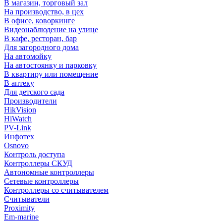
В магазин, торговый зал
На производство, в цех
В офисе, коворкинге
Видеонаблюдение на улице
В кафе, ресторан, бар
Для загородного дома
На автомойку
На автостоянку и парковку
В квартиру или помещение
В аптеку
Для детского сада
Производители
HikVision
HiWatch
PV-Link
Инфотех
Osnovo
Контроль доступа
Контроллеры СКУД
Автономные контроллеры
Сетевые контроллеры
Контроллеры со считывателем
Считыватели
Proximity
Em-marine