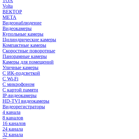
TOA
Volta
ВЕКТОР
МЕТА
Видеонаблюдение
Видеокамеры
Купольные камеры
Цилиндрические камеры
Компактные камеры
Скоростные поворотные
Панорамные камеры
Камеры для помещений
Уличные камеры
С ИК-подсветкой
С Wi-Fi
С микрофоном
С картой памяти
IP-видеокамеры
HD-TVI видеокамеры
Видеорегистраторы
4 канала
8 каналов
16 каналов
24 канала
32 канала