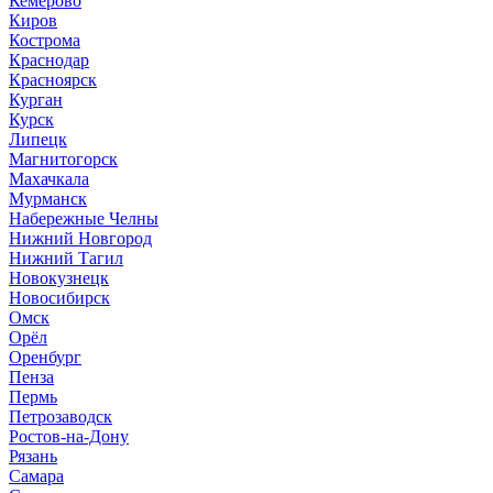
Кемерово
Киров
Кострома
Краснодар
Красноярск
Курган
Курск
Липецк
Магнитогорск
Махачкала
Мурманск
Набережные Челны
Нижний Новгород
Нижний Тагил
Новокузнецк
Новосибирск
Омск
Орёл
Оренбург
Пенза
Пермь
Петрозаводск
Ростов-на-Дону
Рязань
Самара