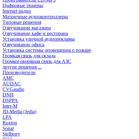
Цифровые тюнеры
Internet радио
Матричные аудиоконтроллеры
Типовые решения
Озвучивание магазина
Озвучивание кафе и ресторана
Установка уличной аудиорекламы
Озвучивание офиса
Установка системы оповещения о пожаре
Громкая связь для склада
Громкоговорящая связь для АЗС
другие решения ...
Производители
AMC
AUDAC
CVGaudio
DNH
DSPPA
Inter-M
JD-Media (Jedia)
LPA
Roxton
Sonar
Stelberry