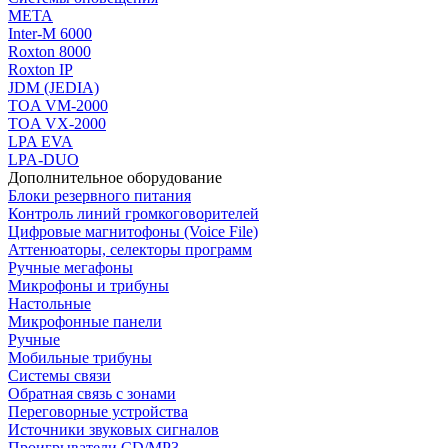
МЕТА
Inter-M 6000
Roxton 8000
Roxton IP
JDM (JEDIA)
TOA VM-2000
TOA VX-2000
LPA EVA
LPA-DUO
Дополнительное оборудование
Блоки резервного питания
Контроль линий громкоговорителей
Цифровые магнитофоны (Voice File)
Аттенюаторы, селекторы программ
Ручные мегафоны
Микрофоны и трибуны
Настольные
Микрофонные панели
Ручные
Мобильные трибуны
Системы связи
Обратная связь с зонами
Переговорные устройства
Источники звуковых сигналов
Проигрыватели CD/MP3