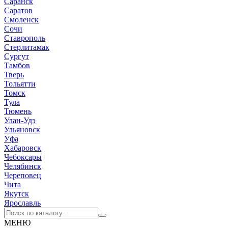
Саранск
Саратов
Смоленск
Сочи
Ставрополь
Стерлитамак
Сургут
Тамбов
Тверь
Тольятти
Томск
Тула
Тюмень
Улан-Удэ
Ульяновск
Уфа
Хабаровск
Чебоксары
Челябинск
Череповец
Чита
Якутск
Ярославль
МЕНЮ