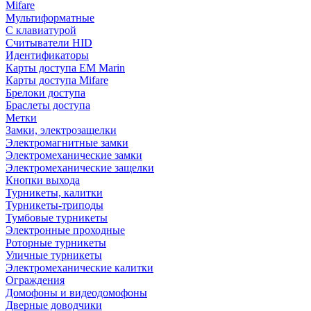
Mifare
Мультиформатные
С клавиатурой
Считыватели HID
Идентификаторы
Карты доступа EM Marin
Карты доступа Mifare
Брелоки доступа
Браслеты доступа
Метки
Замки, электрозащелки
Электромагнитные замки
Электромеханические замки
Электромеханические защелки
Кнопки выхода
Турникеты, калитки
Турникеты-триподы
Тумбовые турникеты
Электронные проходные
Роторные турникеты
Уличные турникеты
Электромеханические калитки
Ограждения
Домофоны и видеодомофоны
Дверные доводчики