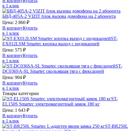
В корзину
Купить
в 1 клик
БВД-405А-2
VIZIT
блок вызова домофона на 2 абонента
Цена:
2 860
₽
В корзину
Купить
в 1 клик
ST-
EX012LSM
Smartec
кнопка выход с индикацией
Цена:
575
₽
В корзину
Купить
в 1 клик
ST-
DC036SA-SL
Smartec
скользящая тяга с фиксацией
Цена:
904
₽
В корзину
Купить
в 1 клик
Товары категории
ST-
EL150S
Smartec
электромагнитный замок 180 кг
Цена:
1 643
₽
В корзину
Купить
в 1 клик
ST-BR250L