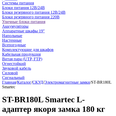
Системы питания
Блоки питания 12В/24В
Блоки резервного питания 12В/24В
Блоки резервного питания 220В
Уличные блоки питания
Аккумуляторы
Аппаратные шкафы 19"
Напольные
Настенные
Всепогодные
Комплектующие для шкафов
Кабельная продукция
Витая пара (UTP, FTP)
Огнестойкий
Звуковой кабель
Силовой
Сигнальный
Главная
/
Каталог
/
СКУД
/
Электромагнитные замки
/
ST-BR180L
Smartec
ST-BR180L Smartec L-
адаптер якоря замка 180 кг