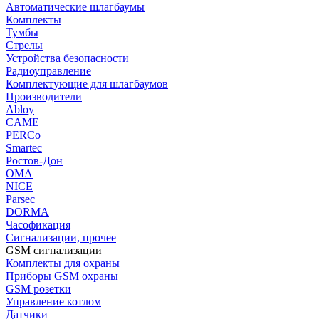
Автоматические шлагбаумы
Комплекты
Тумбы
Стрелы
Устройства безопасности
Радиоуправление
Комплектующие для шлагбаумов
Производители
Abloy
CAME
PERCo
Smartec
Ростов-Дон
ОМА
NICE
Parsec
DORMA
Часофикация
Сигнализации, прочее
GSM сигнализации
Комплекты для охраны
Приборы GSM охраны
GSM розетки
Управление котлом
Датчики