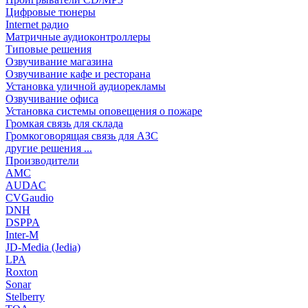
Цифровые тюнеры
Internet радио
Матричные аудиоконтроллеры
Типовые решения
Озвучивание магазина
Озвучивание кафе и ресторана
Установка уличной аудиорекламы
Озвучивание офиса
Установка системы оповещения о пожаре
Громкая связь для склада
Громкоговорящая связь для АЗС
другие решения ...
Производители
AMC
AUDAC
CVGaudio
DNH
DSPPA
Inter-M
JD-Media (Jedia)
LPA
Roxton
Sonar
Stelberry