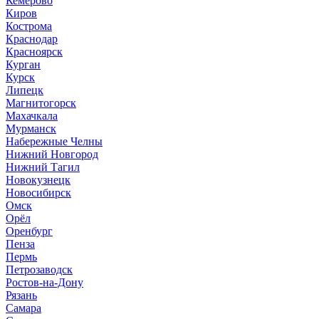
Кемерово
Киров
Кострома
Краснодар
Красноярск
Курган
Курск
Липецк
Магнитогорск
Махачкала
Мурманск
Набережные Челны
Нижний Новгород
Нижний Тагил
Новокузнецк
Новосибирск
Омск
Орёл
Оренбург
Пенза
Пермь
Петрозаводск
Ростов-на-Дону
Рязань
Самара