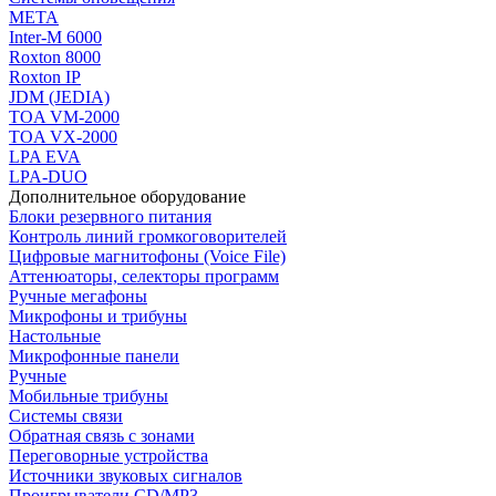
МЕТА
Inter-M 6000
Roxton 8000
Roxton IP
JDM (JEDIA)
TOA VM-2000
TOA VX-2000
LPA EVA
LPA-DUO
Дополнительное оборудование
Блоки резервного питания
Контроль линий громкоговорителей
Цифровые магнитофоны (Voice File)
Аттенюаторы, селекторы программ
Ручные мегафоны
Микрофоны и трибуны
Настольные
Микрофонные панели
Ручные
Мобильные трибуны
Системы связи
Обратная связь с зонами
Переговорные устройства
Источники звуковых сигналов
Проигрыватели CD/MP3