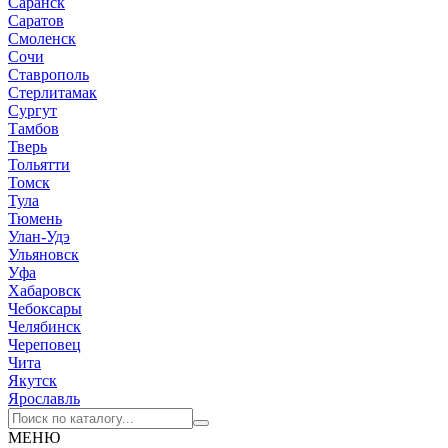
Саранск
Саратов
Смоленск
Сочи
Ставрополь
Стерлитамак
Сургут
Тамбов
Тверь
Тольятти
Томск
Тула
Тюмень
Улан-Удэ
Ульяновск
Уфа
Хабаровск
Чебоксары
Челябинск
Череповец
Чита
Якутск
Ярославль
МЕНЮ