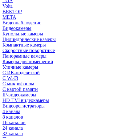
TOA
Volta
ВЕКТОР
МЕТА
Видеонаблюдение
Видеокамеры
Купольные камеры
Цилиндрические камеры
Компактные камеры
Скоростные поворотные
Панорамные камеры
Камеры для помещений
Уличные камеры
С ИК-подсветкой
С Wi-Fi
С микрофоном
С картой памяти
IP-видеокамеры
HD-TVI видеокамеры
Видеорегистраторы
4 канала
8 каналов
16 каналов
24 канала
32 канала