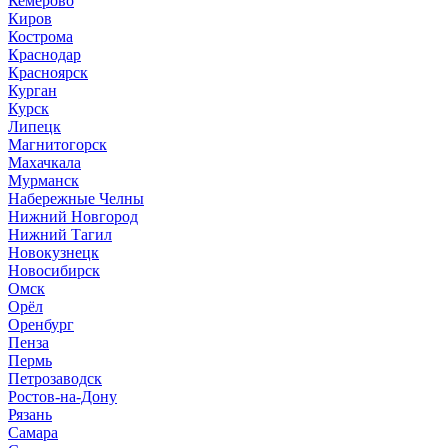
Кемерово
Киров
Кострома
Краснодар
Красноярск
Курган
Курск
Липецк
Магнитогорск
Махачкала
Мурманск
Набережные Челны
Нижний Новгород
Нижний Тагил
Новокузнецк
Новосибирск
Омск
Орёл
Оренбург
Пенза
Пермь
Петрозаводск
Ростов-на-Дону
Рязань
Самара