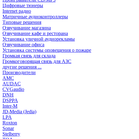
Цифровые тюнеры
Internet радио
Матричные аудиоконтроллеры
Типовые решения
Озвучивание магазина
Озвучивание кафе и ресторана
Установка уличной аудиорекламы
Озвучивание офиса
Установка системы оповещения о пожаре
Громкая связь для склада
Громкоговорящая связь для АЗС
другие решения ...
Производители
AMC
AUDAC
CVGaudio
DNH
DSPPA
Inter-M
JD-Media (Jedia)
LPA
Roxton
Sonar
Stelberry