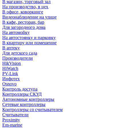
В магазин, торговый зал
На производство, в цех
В офисе, коворкинге
Видеонаблюдение на улице
В кафе, ресторан, бар
Для загородного дома
На автомойку
На автостоянку и парковку
В квартиру или помещение
В аптеку
Для детского сада
Производители
HikVision
HiWatch
PV-Link
Инфотех
Osnovo
Контроль доступа
Контроллеры СКУД
Автономные контроллеры
Сетевые контроллеры
Контроллеры со считывателем
Считыватели
Proximity
Em-marine