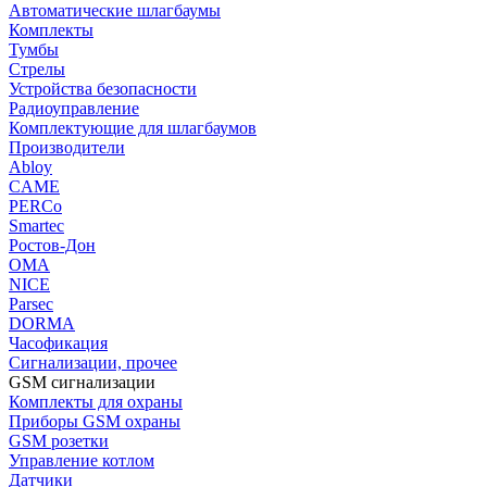
Автоматические шлагбаумы
Комплекты
Тумбы
Стрелы
Устройства безопасности
Радиоуправление
Комплектующие для шлагбаумов
Производители
Abloy
CAME
PERCo
Smartec
Ростов-Дон
ОМА
NICE
Parsec
DORMA
Часофикация
Сигнализации, прочее
GSM сигнализации
Комплекты для охраны
Приборы GSM охраны
GSM розетки
Управление котлом
Датчики