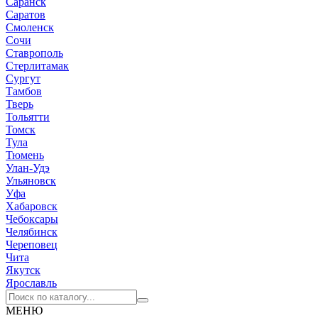
Саранск
Саратов
Смоленск
Сочи
Ставрополь
Стерлитамак
Сургут
Тамбов
Тверь
Тольятти
Томск
Тула
Тюмень
Улан-Удэ
Ульяновск
Уфа
Хабаровск
Чебоксары
Челябинск
Череповец
Чита
Якутск
Ярославль
МЕНЮ