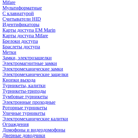
Mifare
Мультиформатные
С клавиатурой
Считыватели HID
Идентификаторы
Карты доступа EM Marin
Карты доступа Mifare
Брелоки доступа
Браслеты доступа
Метки
Замки, электрозащелки
Электромагнитные замки
Электромеханические замки
Электромеханические защелки
Кнопки выхода
Турникеты, калитки
Турникеты-триподы
Тумбовые турникеты
Электронные проходные
Роторные турникеты
Уличные турникеты
Электромеханические калитки
Ограждения
Домофоны и видеодомофоны
Дверные доводчики