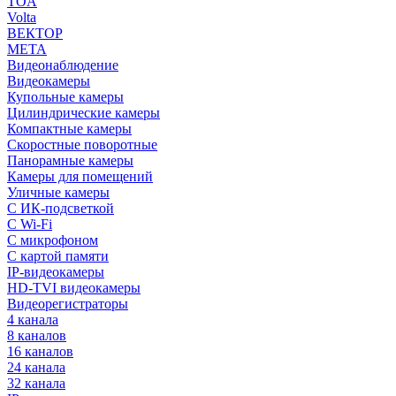
TOA
Volta
ВЕКТОР
МЕТА
Видеонаблюдение
Видеокамеры
Купольные камеры
Цилиндрические камеры
Компактные камеры
Скоростные поворотные
Панорамные камеры
Камеры для помещений
Уличные камеры
С ИК-подсветкой
С Wi-Fi
С микрофоном
С картой памяти
IP-видеокамеры
HD-TVI видеокамеры
Видеорегистраторы
4 канала
8 каналов
16 каналов
24 канала
32 канала