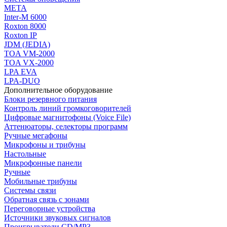
МЕТА
Inter-M 6000
Roxton 8000
Roxton IP
JDM (JEDIA)
TOA VM-2000
TOA VX-2000
LPA EVA
LPA-DUO
Дополнительное оборудование
Блоки резервного питания
Контроль линий громкоговорителей
Цифровые магнитофоны (Voice File)
Аттенюаторы, селекторы программ
Ручные мегафоны
Микрофоны и трибуны
Настольные
Микрофонные панели
Ручные
Мобильные трибуны
Системы связи
Обратная связь с зонами
Переговорные устройства
Источники звуковых сигналов
Проигрыватели CD/MP3