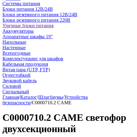
Системы питания
Блоки питания 12В/24В
Блоки резервного питания 12В/24В
Блоки резервного питания 220В
Уличные блоки питания
Аккумуляторы
Аппаратные шкафы 19"
Напольные
Настенные
Всепогодные
Комплектующие для шкафов
Кабельная продукция
Витая пара (UTP, FTP)
Огнестойкий
Звуковой кабель
Силовой
Сигнальный
Главная
/
Каталог
/
Шлагбаумы
/
Устройства
безопасности
/
C0000710.2 CAME
C0000710.2 CAME светофор
двухсекционный