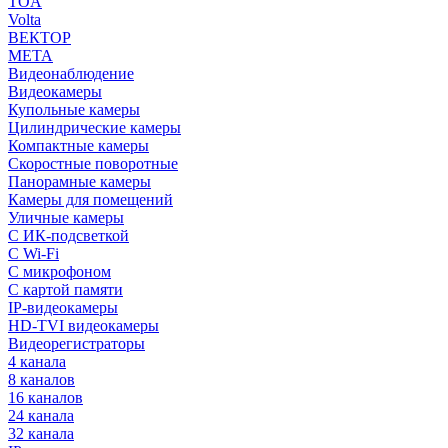
TOA
Volta
ВЕКТОР
МЕТА
Видеонаблюдение
Видеокамеры
Купольные камеры
Цилиндрические камеры
Компактные камеры
Скоростные поворотные
Панорамные камеры
Камеры для помещений
Уличные камеры
С ИК-подсветкой
С Wi-Fi
С микрофоном
С картой памяти
IP-видеокамеры
HD-TVI видеокамеры
Видеорегистраторы
4 канала
8 каналов
16 каналов
24 канала
32 канала