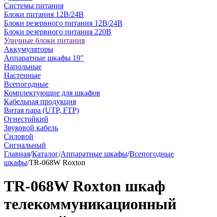
Системы питания
Блоки питания 12В/24В
Блоки резервного питания 12В/24В
Блоки резервного питания 220В
Уличные блоки питания
Аккумуляторы
Аппаратные шкафы 19"
Напольные
Настенные
Всепогодные
Комплектующие для шкафов
Кабельная продукция
Витая пара (UTP, FTP)
Огнестойкий
Звуковой кабель
Силовой
Сигнальный
Главная
/
Каталог
/
Аппаратные шкафы
/
Всепогодные
шкафы
/
TR-068W Roxton
TR-068W Roxton шкаф
телекоммуникационный