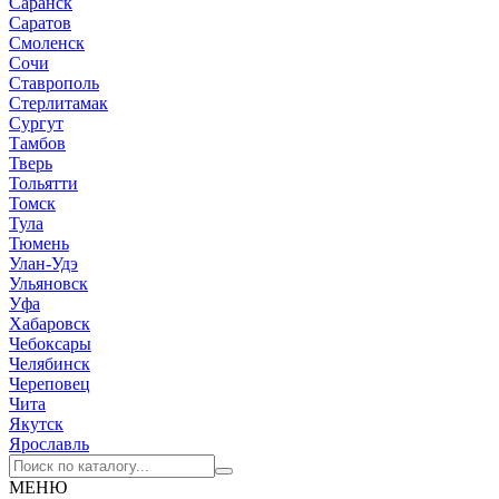
Саранск
Саратов
Смоленск
Сочи
Ставрополь
Стерлитамак
Сургут
Тамбов
Тверь
Тольятти
Томск
Тула
Тюмень
Улан-Удэ
Ульяновск
Уфа
Хабаровск
Чебоксары
Челябинск
Череповец
Чита
Якутск
Ярославль
МЕНЮ