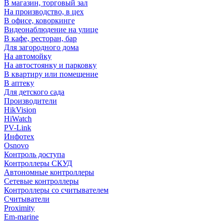
В магазин, торговый зал
На производство, в цех
В офисе, коворкинге
Видеонаблюдение на улице
В кафе, ресторан, бар
Для загородного дома
На автомойку
На автостоянку и парковку
В квартиру или помещение
В аптеку
Для детского сада
Производители
HikVision
HiWatch
PV-Link
Инфотех
Osnovo
Контроль доступа
Контроллеры СКУД
Автономные контроллеры
Сетевые контроллеры
Контроллеры со считывателем
Считыватели
Proximity
Em-marine