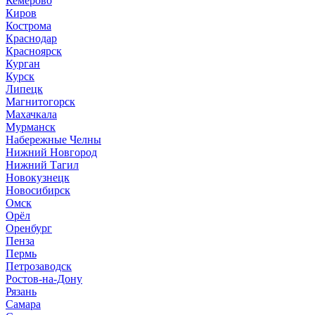
Кемерово
Киров
Кострома
Краснодар
Красноярск
Курган
Курск
Липецк
Магнитогорск
Махачкала
Мурманск
Набережные Челны
Нижний Новгород
Нижний Тагил
Новокузнецк
Новосибирск
Омск
Орёл
Оренбург
Пенза
Пермь
Петрозаводск
Ростов-на-Дону
Рязань
Самара