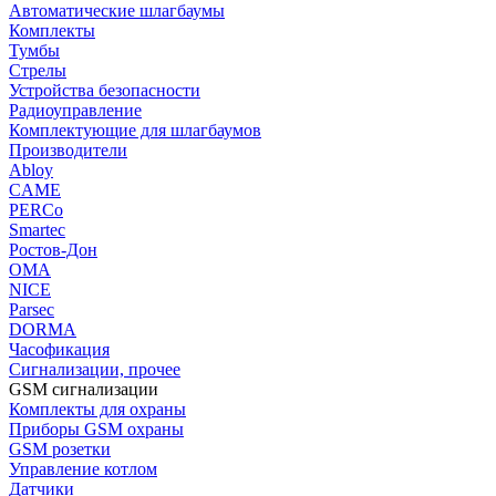
Автоматические шлагбаумы
Комплекты
Тумбы
Стрелы
Устройства безопасности
Радиоуправление
Комплектующие для шлагбаумов
Производители
Abloy
CAME
PERCo
Smartec
Ростов-Дон
ОМА
NICE
Parsec
DORMA
Часофикация
Сигнализации, прочее
GSM сигнализации
Комплекты для охраны
Приборы GSM охраны
GSM розетки
Управление котлом
Датчики