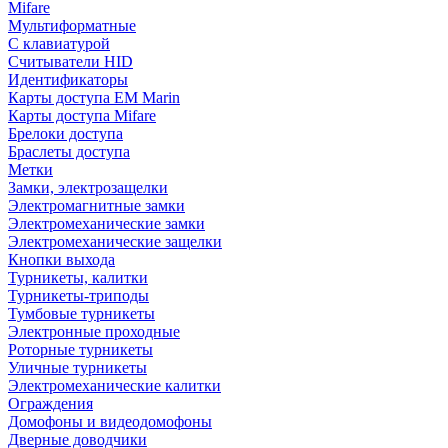
Mifare
Мультиформатные
С клавиатурой
Считыватели HID
Идентификаторы
Карты доступа EM Marin
Карты доступа Mifare
Брелоки доступа
Браслеты доступа
Метки
Замки, электрозащелки
Электромагнитные замки
Электромеханические замки
Электромеханические защелки
Кнопки выхода
Турникеты, калитки
Турникеты-триподы
Тумбовые турникеты
Электронные проходные
Роторные турникеты
Уличные турникеты
Электромеханические калитки
Ограждения
Домофоны и видеодомофоны
Дверные доводчики