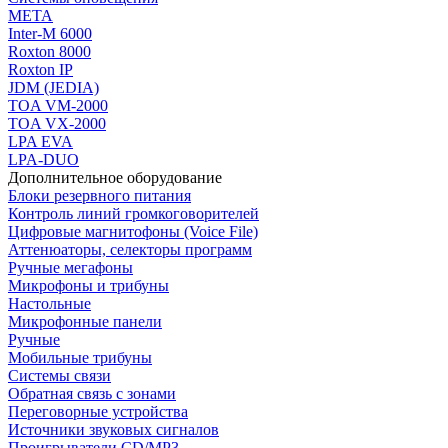
МЕТА
Inter-M 6000
Roxton 8000
Roxton IP
JDM (JEDIA)
TOA VM-2000
TOA VX-2000
LPA EVA
LPA-DUO
Дополнительное оборудование
Блоки резервного питания
Контроль линий громкоговорителей
Цифровые магнитофоны (Voice File)
Аттенюаторы, селекторы программ
Ручные мегафоны
Микрофоны и трибуны
Настольные
Микрофонные панели
Ручные
Мобильные трибуны
Системы связи
Обратная связь с зонами
Переговорные устройства
Источники звуковых сигналов
Проигрыватели CD/MP3