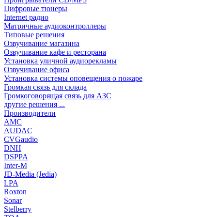
Цифровые тюнеры
Internet радио
Матричные аудиоконтроллеры
Типовые решения
Озвучивание магазина
Озвучивание кафе и ресторана
Установка уличной аудиорекламы
Озвучивание офиса
Установка системы оповещения о пожаре
Громкая связь для склада
Громкоговорящая связь для АЗС
другие решения ...
Производители
AMC
AUDAC
CVGaudio
DNH
DSPPA
Inter-M
JD-Media (Jedia)
LPA
Roxton
Sonar
Stelberry