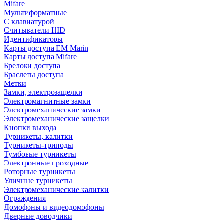
Mifare
Мультиформатные
С клавиатурой
Считыватели HID
Идентификаторы
Карты доступа EM Marin
Карты доступа Mifare
Брелоки доступа
Браслеты доступа
Метки
Замки, электрозащелки
Электромагнитные замки
Электромеханические замки
Электромеханические защелки
Кнопки выхода
Турникеты, калитки
Турникеты-триподы
Тумбовые турникеты
Электронные проходные
Роторные турникеты
Уличные турникеты
Электромеханические калитки
Ограждения
Домофоны и видеодомофоны
Дверные доводчики