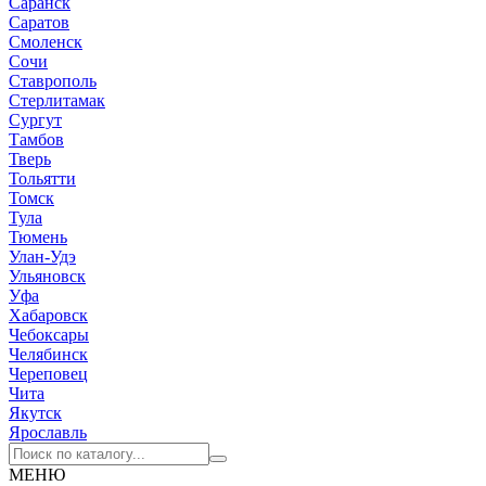
Саранск
Саратов
Смоленск
Сочи
Ставрополь
Стерлитамак
Сургут
Тамбов
Тверь
Тольятти
Томск
Тула
Тюмень
Улан-Удэ
Ульяновск
Уфа
Хабаровск
Чебоксары
Челябинск
Череповец
Чита
Якутск
Ярославль
МЕНЮ