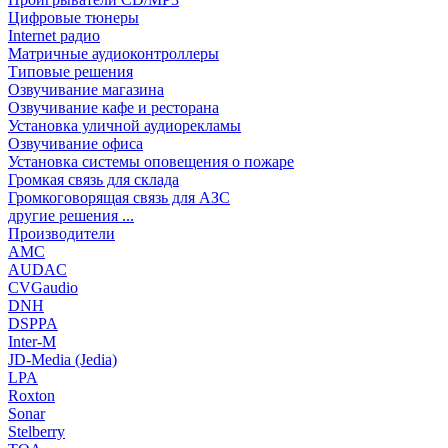
Цифровые тюнеры
Internet радио
Матричные аудиоконтроллеры
Типовые решения
Озвучивание магазина
Озвучивание кафе и ресторана
Установка уличной аудиорекламы
Озвучивание офиса
Установка системы оповещения о пожаре
Громкая связь для склада
Громкоговорящая связь для АЗС
другие решения ...
Производители
AMC
AUDAC
CVGaudio
DNH
DSPPA
Inter-M
JD-Media (Jedia)
LPA
Roxton
Sonar
Stelberry