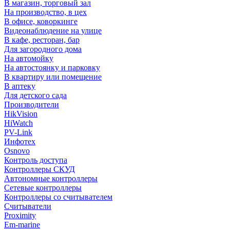
В магазин, торговый зал
На производство, в цех
В офисе, коворкинге
Видеонаблюдение на улице
В кафе, ресторан, бар
Для загородного дома
На автомойку
На автостоянку и парковку
В квартиру или помещение
В аптеку
Для детского сада
Производители
HikVision
HiWatch
PV-Link
Инфотех
Osnovo
Контроль доступа
Контроллеры СКУД
Автономные контроллеры
Сетевые контроллеры
Контроллеры со считывателем
Считыватели
Proximity
Em-marine