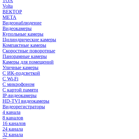
TOA
Volta
ВЕКТОР
МЕТА
Видеонаблюдение
Видеокамеры
Купольные камеры
Цилиндрические камеры
Компактные камеры
Скоростные поворотные
Панорамные камеры
Камеры для помещений
Уличные камеры
С ИК-подсветкой
С Wi-Fi
С микрофоном
С картой памяти
IP-видеокамеры
HD-TVI видеокамеры
Видеорегистраторы
4 канала
8 каналов
16 каналов
24 канала
32 канала