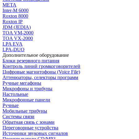
МЕТА
Inter-M 6000
Roxton 8000
Roxton IP
JDM (JEDIA)
TOA VM-2000
TOA VX-2000
LPA EVA
LPA-DUO
Дополнительное оборудование
Блоки резервного питания
Контроль линий громкоговорителей
Цифровые магнитофоны (Voice File)
Аттенюаторы, селекторы программ
Ручные мегафоны
Микрофоны и трибуны
Настольные
Микрофонные панели
Ручные
Мобильные трибуны
Системы связи
Обратная связь с зонами
Переговорные устройства
Источники звуковых сигналов
Проигрыватели CD/MP3