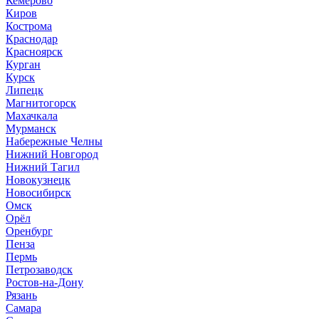
Кемерово
Киров
Кострома
Краснодар
Красноярск
Курган
Курск
Липецк
Магнитогорск
Махачкала
Мурманск
Набережные Челны
Нижний Новгород
Нижний Тагил
Новокузнецк
Новосибирск
Омск
Орёл
Оренбург
Пенза
Пермь
Петрозаводск
Ростов-на-Дону
Рязань
Самара