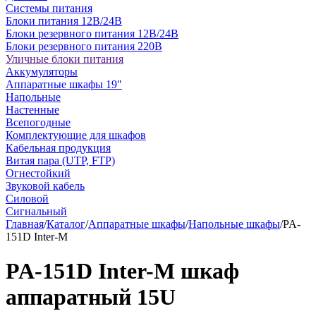
Системы питания
Блоки питания 12В/24В
Блоки резервного питания 12В/24В
Блоки резервного питания 220В
Уличные блоки питания
Аккумуляторы
Аппаратные шкафы 19"
Напольные
Настенные
Всепогодные
Комплектующие для шкафов
Кабельная продукция
Витая пара (UTP, FTP)
Огнестойкий
Звуковой кабель
Силовой
Сигнальный
Главная
/
Каталог
/
Аппаратные шкафы
/
Напольные шкафы
/
PA-
151D Inter-M
PA-151D Inter-M шкаф
аппаратный 15U