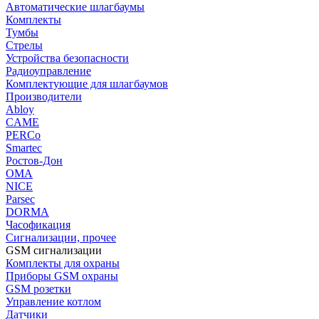
Автоматические шлагбаумы
Комплекты
Тумбы
Стрелы
Устройства безопасности
Радиоуправление
Комплектующие для шлагбаумов
Производители
Abloy
CAME
PERCo
Smartec
Ростов-Дон
ОМА
NICE
Parsec
DORMA
Часофикация
Сигнализации, прочее
GSM сигнализации
Комплекты для охраны
Приборы GSM охраны
GSM розетки
Управление котлом
Датчики