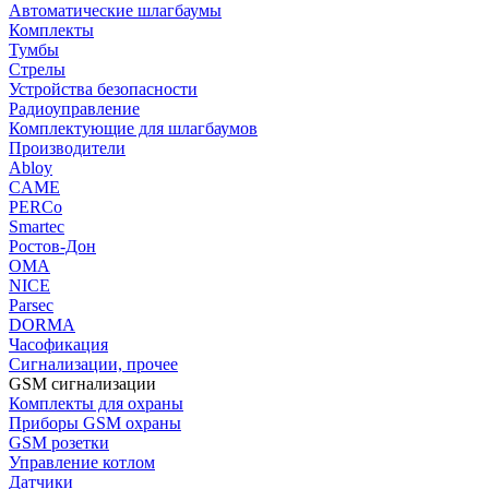
Автоматические шлагбаумы
Комплекты
Тумбы
Стрелы
Устройства безопасности
Радиоуправление
Комплектующие для шлагбаумов
Производители
Abloy
CAME
PERCo
Smartec
Ростов-Дон
ОМА
NICE
Parsec
DORMA
Часофикация
Сигнализации, прочее
GSM сигнализации
Комплекты для охраны
Приборы GSM охраны
GSM розетки
Управление котлом
Датчики