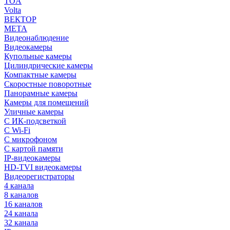
TOA
Volta
ВЕКТОР
МЕТА
Видеонаблюдение
Видеокамеры
Купольные камеры
Цилиндрические камеры
Компактные камеры
Скоростные поворотные
Панорамные камеры
Камеры для помещений
Уличные камеры
С ИК-подсветкой
С Wi-Fi
С микрофоном
С картой памяти
IP-видеокамеры
HD-TVI видеокамеры
Видеорегистраторы
4 канала
8 каналов
16 каналов
24 канала
32 канала