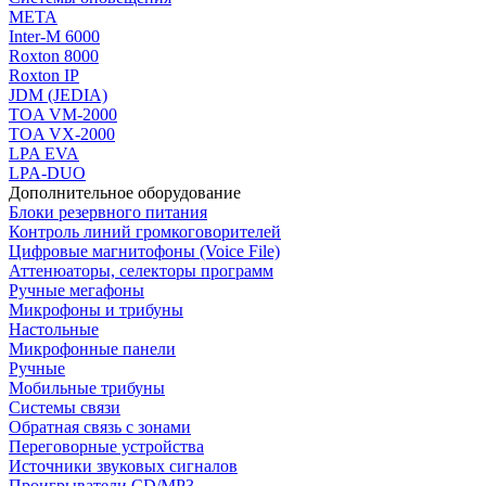
МЕТА
Inter-M 6000
Roxton 8000
Roxton IP
JDM (JEDIA)
TOA VM-2000
TOA VX-2000
LPA EVA
LPA-DUO
Дополнительное оборудование
Блоки резервного питания
Контроль линий громкоговорителей
Цифровые магнитофоны (Voice File)
Аттенюаторы, селекторы программ
Ручные мегафоны
Микрофоны и трибуны
Настольные
Микрофонные панели
Ручные
Мобильные трибуны
Системы связи
Обратная связь с зонами
Переговорные устройства
Источники звуковых сигналов
Проигрыватели CD/MP3