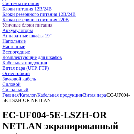
Системы питания
Блоки питания 12В/24В
Блоки резервного питания 12В/24В
Блоки резервного питания 220В
Уличные блоки питания
Аккумуляторы
Аппаратные шкафы 19"
Напольные
Настенные
Всепогодные
Комплектующие для шкафов
Кабельная продукция
Витая пара (UTP, FTP)
Огнестойкий
Звуковой кабель
Силовой
Сигнальный
Главная
/
Каталог
/
Кабельная продукция
/
Витая пара
/
EC-UF004-
5E-LSZH-OR NETLAN
EC-UF004-5E-LSZH-OR
NETLAN экранированный