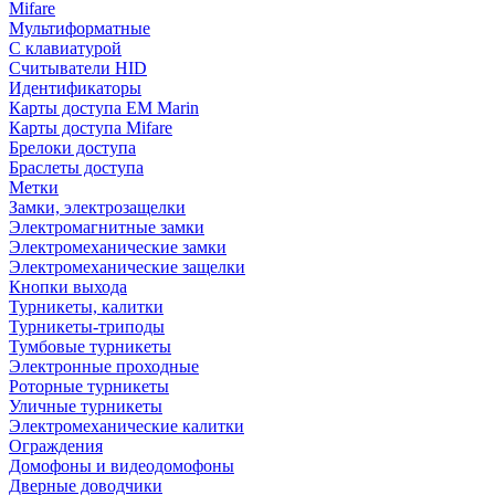
Mifare
Мультиформатные
С клавиатурой
Считыватели HID
Идентификаторы
Карты доступа EM Marin
Карты доступа Mifare
Брелоки доступа
Браслеты доступа
Метки
Замки, электрозащелки
Электромагнитные замки
Электромеханические замки
Электромеханические защелки
Кнопки выхода
Турникеты, калитки
Турникеты-триподы
Тумбовые турникеты
Электронные проходные
Роторные турникеты
Уличные турникеты
Электромеханические калитки
Ограждения
Домофоны и видеодомофоны
Дверные доводчики