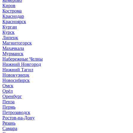
Кемерово
Киров
Кострома
Краснодар
Красноярск
Курган
Курск
Липецк
Магнитогорск
Махачкала
Мурманск
Набережные Челны
Нижний Новгород
Нижний Тагил
Новокузнецк
Новосибирск
Омск
Орёл
Оренбург
Пенза
Пермь
Петрозаводск
Ростов-на-Дону
Рязань
Самара