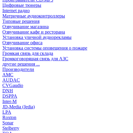
Цифровые тюнеры
Internet радио
Матричные аудиоконтроллеры
Типовые решения
Озвучивание магазина
Озвучивание кафе и ресторана
Установка уличной аудиорекламы
Озвучивание офиса
Установка системы оповещения о пожаре
Громкая связь для склада
Громкоговорящая связь для АЗС
другие решения ...
Производители
AMC
AUDAC
CVGaudio
DNH
DSPPA
Inter-M
JD-Media (Jedia)
LPA
Roxton
Sonar
Stelberry