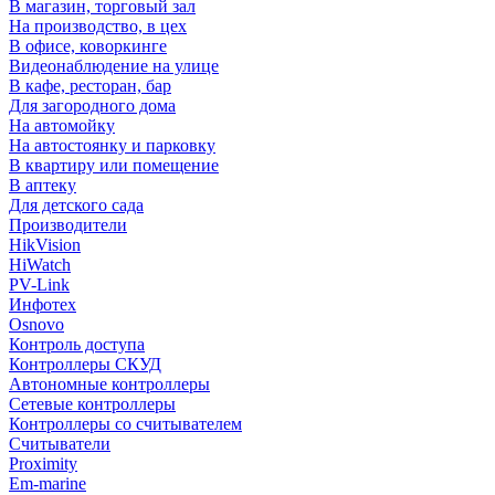
В магазин, торговый зал
На производство, в цех
В офисе, коворкинге
Видеонаблюдение на улице
В кафе, ресторан, бар
Для загородного дома
На автомойку
На автостоянку и парковку
В квартиру или помещение
В аптеку
Для детского сада
Производители
HikVision
HiWatch
PV-Link
Инфотех
Osnovo
Контроль доступа
Контроллеры СКУД
Автономные контроллеры
Сетевые контроллеры
Контроллеры со считывателем
Считыватели
Proximity
Em-marine