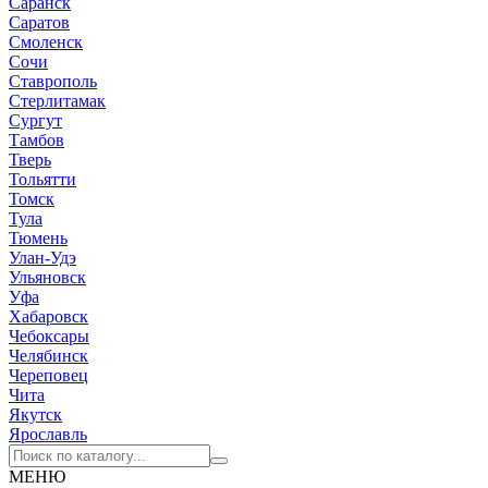
Саранск
Саратов
Смоленск
Сочи
Ставрополь
Стерлитамак
Сургут
Тамбов
Тверь
Тольятти
Томск
Тула
Тюмень
Улан-Удэ
Ульяновск
Уфа
Хабаровск
Чебоксары
Челябинск
Череповец
Чита
Якутск
Ярославль
МЕНЮ