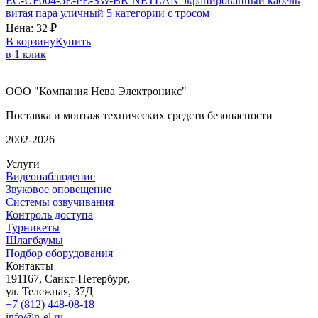
EC-UF004-5E-PE-SW-BK
NETLAN
экранированный кабель
витая пара уличный 5 категории с тросом
Цена:
32
₽
В корзину
Купить
в 1 клик
ООО "Компания Нева Электроникс"
Поставка и монтаж технических средств безопасности
2002-2026
Услуги
Видеонаблюдение
Звуковое оповещение
Системы озвучивания
Контроль доступа
Турникеты
Шлагбаумы
Подбор оборудования
Контакты
191167, Санкт-Петербург,
ул. Тележная, 37Д
+7 (812) 448-08-18
info@n-el.ru