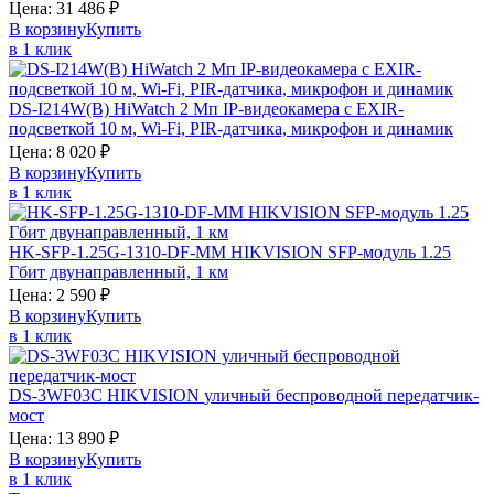
Цена:
31 486
₽
В корзину
Купить
в 1 клик
DS-I214W(B)
HiWatch
2 Мп IP-видеокамера с EXIR-
подсветкой 10 м, Wi-Fi, PIR-датчика, микрофон и динамик
Цена:
8 020
₽
В корзину
Купить
в 1 клик
HK-SFP-1.25G-1310-DF-MM
HIKVISION
SFP-модуль 1.25
Гбит двунаправленный, 1 км
Цена:
2 590
₽
В корзину
Купить
в 1 клик
DS-3WF03C
HIKVISION
уличный беспроводной передатчик-
мост
Цена:
13 890
₽
В корзину
Купить
в 1 клик