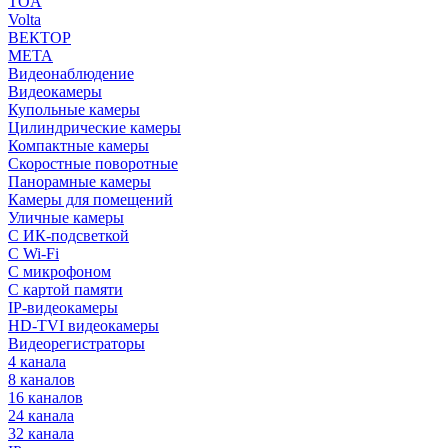
TOA
Volta
ВЕКТОР
МЕТА
Видеонаблюдение
Видеокамеры
Купольные камеры
Цилиндрические камеры
Компактные камеры
Скоростные поворотные
Панорамные камеры
Камеры для помещений
Уличные камеры
С ИК-подсветкой
С Wi-Fi
С микрофоном
С картой памяти
IP-видеокамеры
HD-TVI видеокамеры
Видеорегистраторы
4 канала
8 каналов
16 каналов
24 канала
32 канала