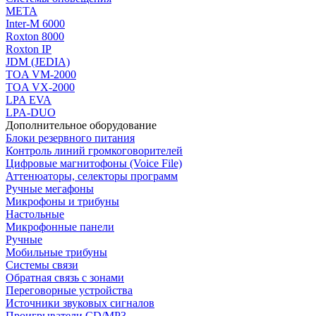
МЕТА
Inter-M 6000
Roxton 8000
Roxton IP
JDM (JEDIA)
TOA VM-2000
TOA VX-2000
LPA EVA
LPA-DUO
Дополнительное оборудование
Блоки резервного питания
Контроль линий громкоговорителей
Цифровые магнитофоны (Voice File)
Аттенюаторы, селекторы программ
Ручные мегафоны
Микрофоны и трибуны
Настольные
Микрофонные панели
Ручные
Мобильные трибуны
Системы связи
Обратная связь с зонами
Переговорные устройства
Источники звуковых сигналов
Проигрыватели CD/MP3