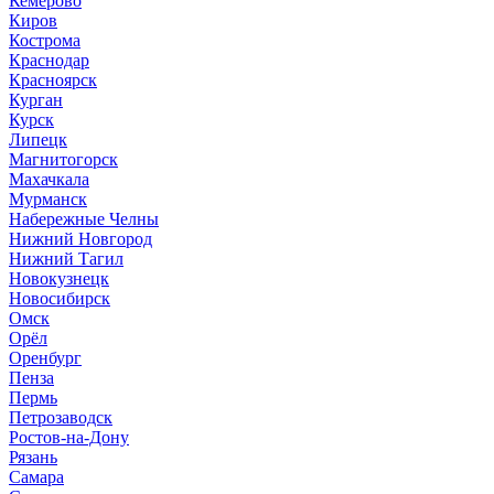
Кемерово
Киров
Кострома
Краснодар
Красноярск
Курган
Курск
Липецк
Магнитогорск
Махачкала
Мурманск
Набережные Челны
Нижний Новгород
Нижний Тагил
Новокузнецк
Новосибирск
Омск
Орёл
Оренбург
Пенза
Пермь
Петрозаводск
Ростов-на-Дону
Рязань
Самара