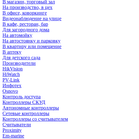
В магазин, торговый зал
На производство, в цех
В офисе, коворкинге
Видеонаблюдение на улице
В кафе, ресторан, бар
Для загородного дома
На автомойку
На автостоянку и парковку
В квартиру или помещение
В аптеку
Для детского сада
Производители
HikVision
HiWatch
PV-Link
Инфотех
Osnovo
Контроль доступа
Контроллеры СКУД
Автономные контроллеры
Сетевые контроллеры
Контроллеры со считывателем
Считыватели
Proximity
Em-marine