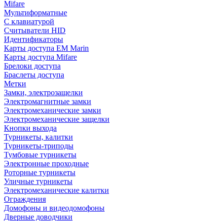
Mifare
Мультиформатные
С клавиатурой
Считыватели HID
Идентификаторы
Карты доступа EM Marin
Карты доступа Mifare
Брелоки доступа
Браслеты доступа
Метки
Замки, электрозащелки
Электромагнитные замки
Электромеханические замки
Электромеханические защелки
Кнопки выхода
Турникеты, калитки
Турникеты-триподы
Тумбовые турникеты
Электронные проходные
Роторные турникеты
Уличные турникеты
Электромеханические калитки
Ограждения
Домофоны и видеодомофоны
Дверные доводчики