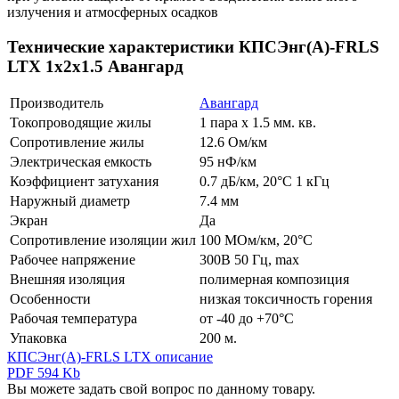
излучения и атмосферных осадков
Технические характеристики КПСЭнг(А)-FRLS
LTX 1х2х1.5 Авангард
Производитель
Авангард
Токопроводящие жилы
1 пара х 1.5 мм. кв.
Сопротивление жилы
12.6 Ом/км
Электрическая емкость
95 нФ/км
Коэффициент затухания
0.7 дБ/км, 20°С 1 кГц
Наружный диаметр
7.4 мм
Экран
Да
Сопротивление изоляции жил
100 МОм/км, 20°С
Рабочее напряжение
300В 50 Гц, max
Внешняя изоляция
полимерная композиция
Особенности
низкая токсичность горения
Рабочая температура
от -40 до +70°С
Упаковка
200 м.
КПСЭнг(А)-FRLS LTX описание
PDF 594 Kb
Вы можете задать свой вопрос по данному товару.