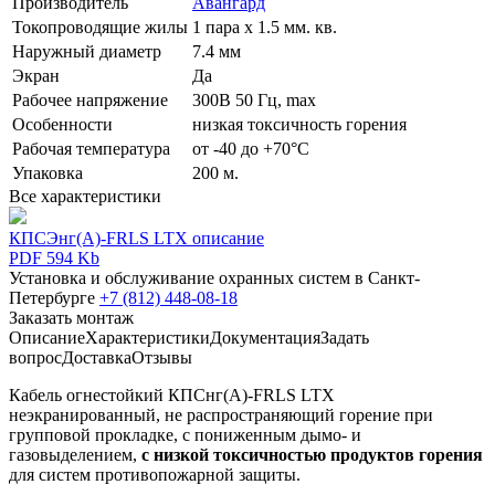
Производитель
Авангард
Токопроводящие жилы
1 пара х 1.5 мм. кв.
Наружный диаметр
7.4 мм
Экран
Да
Рабочее напряжение
300В 50 Гц, max
Особенности
низкая токсичность горения
Рабочая температура
от -40 до +70°С
Упаковка
200 м.
Все характеристики
КПСЭнг(А)-FRLS LTX описание
PDF 594 Kb
Установка и обслуживание охранных систем в Санкт-
Петербурге
+7 (812) 448-08-18
Заказать монтаж
Описание
Характеристики
Документация
Задать
вопрос
Доставка
Отзывы
Кабель огнестойкий КПCнг(А)-FRLS LTX
неэкранированный, не распространяющий горение при
групповой прокладке, с пониженным дымо- и
газовыделением,
с низкой токсичностью продуктов горения
для систем противопожарной защиты.