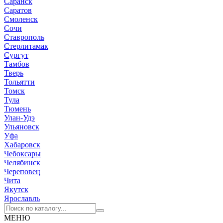
Саранск
Саратов
Смоленск
Сочи
Ставрополь
Стерлитамак
Сургут
Тамбов
Тверь
Тольятти
Томск
Тула
Тюмень
Улан-Удэ
Ульяновск
Уфа
Хабаровск
Чебоксары
Челябинск
Череповец
Чита
Якутск
Ярославль
МЕНЮ