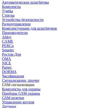
Автоматические шлагбаумы
Комплекты
Тумбы
Стрелы
Устройства безопасности
Радиоуправление
Комплектующие для шлагбаумов
Производители
Abloy
CAME
PERCo
Smartec
Ростов-Дон
ОМА
NICE
Parsec
DORMA
Часофикация
Сигнализации, прочее
GSM сигнализации
Комплекты для охраны
Приборы GSM охраны
GSM розетки
Управление котлом
Датчики