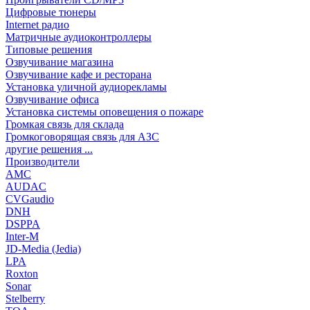
Цифровые тюнеры
Internet радио
Матричные аудиоконтроллеры
Типовые решения
Озвучивание магазина
Озвучивание кафе и ресторана
Установка уличной аудиорекламы
Озвучивание офиса
Установка системы оповещения о пожаре
Громкая связь для склада
Громкоговорящая связь для АЗС
другие решения ...
Производители
AMC
AUDAC
CVGaudio
DNH
DSPPA
Inter-M
JD-Media (Jedia)
LPA
Roxton
Sonar
Stelberry