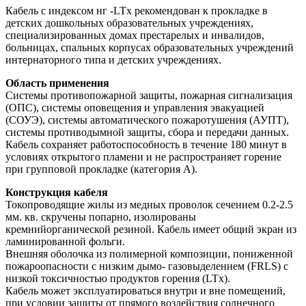
Кабель с индексом нг -LTx рекомендован к прокладке в
детских дошкольных образовательных учреждениях,
специализированных домах престарелых и инвалидов,
больницах, спальных корпусах образовательных учреждений
интернаторного типа и детских учреждениях.
Область применения
Системы противопожарной защиты, пожарная сигнализация
(ОПС), системы оповещения и управления эвакуацией
(СОУЭ), системы автоматического пожаротушения (АУПТ),
системы противодымной защиты, сбора и передачи данных.
Кабель сохраняет работоспособность в течение 180 минут в
условиях открытого пламени и не распространяет горение
при групповой прокладке (категория А).
Конструкция кабеля
Токопроводящие жилы из медных проволок сечением 0.2-2.5
мм. кв. скручены попарно, изолированы
кремнийорганической резиной. Кабель имеет общий экран из
ламинированной фольги.
Внешняя оболочка из полимерной композиции, пониженной
пожароопасности с низким дымо- газовыделением (FRLS) с
низкой токсичностью продуктов горения (LTx).
Кабель может эксплуатироваться внутри и вне помещений,
при условии защиты от прямого воздействия солнечного