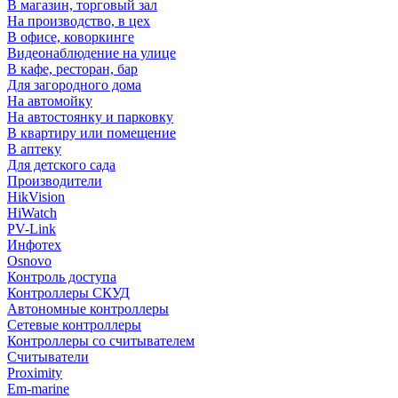
В магазин, торговый зал
На производство, в цех
В офисе, коворкинге
Видеонаблюдение на улице
В кафе, ресторан, бар
Для загородного дома
На автомойку
На автостоянку и парковку
В квартиру или помещение
В аптеку
Для детского сада
Производители
HikVision
HiWatch
PV-Link
Инфотех
Osnovo
Контроль доступа
Контроллеры СКУД
Автономные контроллеры
Сетевые контроллеры
Контроллеры со считывателем
Считыватели
Proximity
Em-marine