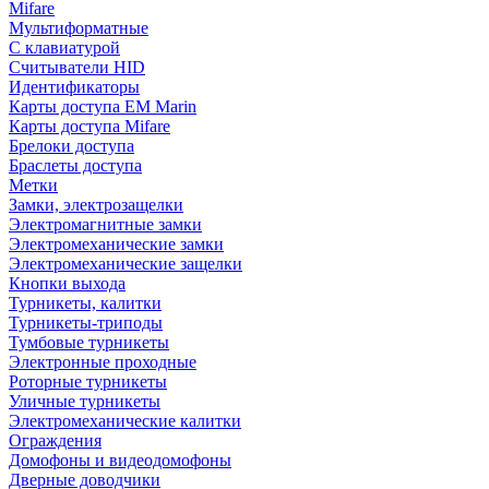
Mifare
Мультиформатные
С клавиатурой
Считыватели HID
Идентификаторы
Карты доступа EM Marin
Карты доступа Mifare
Брелоки доступа
Браслеты доступа
Метки
Замки, электрозащелки
Электромагнитные замки
Электромеханические замки
Электромеханические защелки
Кнопки выхода
Турникеты, калитки
Турникеты-триподы
Тумбовые турникеты
Электронные проходные
Роторные турникеты
Уличные турникеты
Электромеханические калитки
Ограждения
Домофоны и видеодомофоны
Дверные доводчики