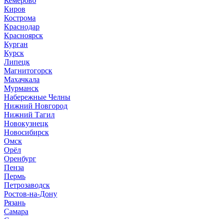
Кемерово
Киров
Кострома
Краснодар
Красноярск
Курган
Курск
Липецк
Магнитогорск
Махачкала
Мурманск
Набережные Челны
Нижний Новгород
Нижний Тагил
Новокузнецк
Новосибирск
Омск
Орёл
Оренбург
Пенза
Пермь
Петрозаводск
Ростов-на-Дону
Рязань
Самара