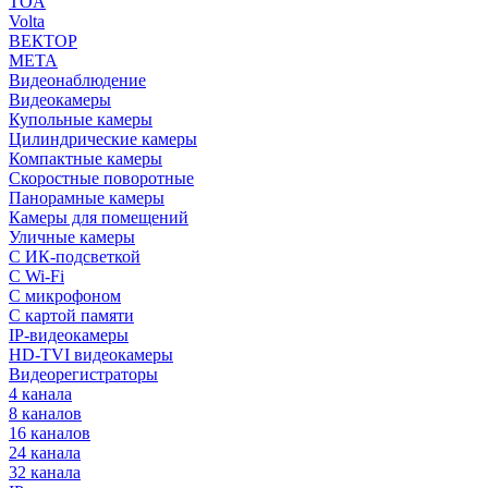
TOA
Volta
ВЕКТОР
МЕТА
Видеонаблюдение
Видеокамеры
Купольные камеры
Цилиндрические камеры
Компактные камеры
Скоростные поворотные
Панорамные камеры
Камеры для помещений
Уличные камеры
С ИК-подсветкой
С Wi-Fi
С микрофоном
С картой памяти
IP-видеокамеры
HD-TVI видеокамеры
Видеорегистраторы
4 канала
8 каналов
16 каналов
24 канала
32 канала