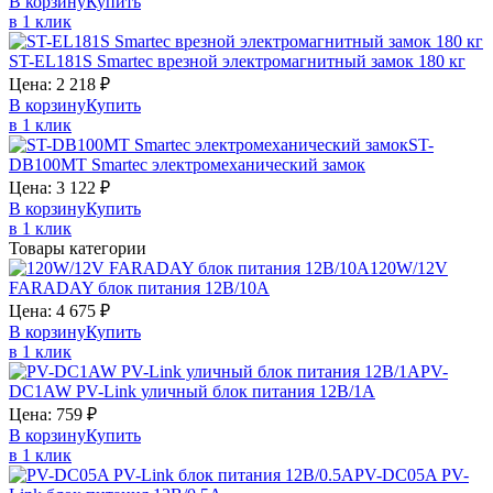
В корзину
Купить
в 1 клик
ST-EL181S
Smartec
врезной электромагнитный замок 180 кг
Цена:
2 218
₽
В корзину
Купить
в 1 клик
ST-
DB100MT
Smartec
электромеханический замок
Цена:
3 122
₽
В корзину
Купить
в 1 клик
Товары категории
120W/12V
FARADAY
блок питания 12В/10A
Цена:
4 675
₽
В корзину
Купить
в 1 клик
PV-
DC1AW
PV-Link
уличный блок питания 12В/1А
Цена:
759
₽
В корзину
Купить
в 1 клик
PV-DC05A
PV-