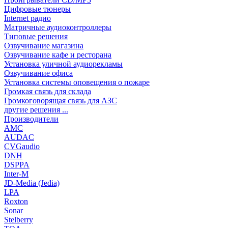
Цифровые тюнеры
Internet радио
Матричные аудиоконтроллеры
Типовые решения
Озвучивание магазина
Озвучивание кафе и ресторана
Установка уличной аудиорекламы
Озвучивание офиса
Установка системы оповещения о пожаре
Громкая связь для склада
Громкоговорящая связь для АЗС
другие решения ...
Производители
AMC
AUDAC
CVGaudio
DNH
DSPPA
Inter-M
JD-Media (Jedia)
LPA
Roxton
Sonar
Stelberry