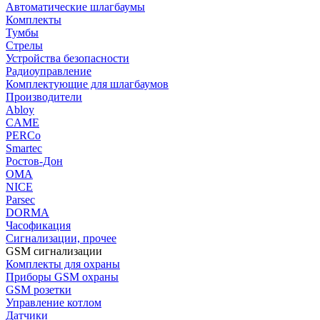
Автоматические шлагбаумы
Комплекты
Тумбы
Стрелы
Устройства безопасности
Радиоуправление
Комплектующие для шлагбаумов
Производители
Abloy
CAME
PERCo
Smartec
Ростов-Дон
ОМА
NICE
Parsec
DORMA
Часофикация
Сигнализации, прочее
GSM сигнализации
Комплекты для охраны
Приборы GSM охраны
GSM розетки
Управление котлом
Датчики