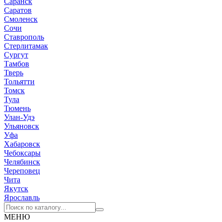
Саранск
Саратов
Смоленск
Сочи
Ставрополь
Стерлитамак
Сургут
Тамбов
Тверь
Тольятти
Томск
Тула
Тюмень
Улан-Удэ
Ульяновск
Уфа
Хабаровск
Чебоксары
Челябинск
Череповец
Чита
Якутск
Ярославль
МЕНЮ