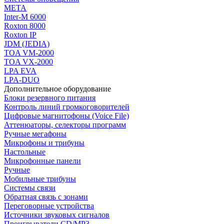
МЕТА
Inter-M 6000
Roxton 8000
Roxton IP
JDM (JEDIA)
TOA VM-2000
TOA VX-2000
LPA EVA
LPA-DUO
Дополнительное оборудование
Блоки резервного питания
Контроль линий громкоговорителей
Цифровые магнитофоны (Voice File)
Аттенюаторы, селекторы программ
Ручные мегафоны
Микрофоны и трибуны
Настольные
Микрофонные панели
Ручные
Мобильные трибуны
Системы связи
Обратная связь с зонами
Переговорные устройства
Источники звуковых сигналов
Проигрыватели CD/MP3