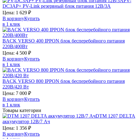
PV-
DC3AP+
PV-Link
резервный блок питания 12В/3А
Цена:
1 629
₽
В корзину
Купить
в 1 клик
BACK VERSO 400
IPPON
блок бесперебойного питания
220В/400Вт
Цена:
4 500
₽
В корзину
Купить
в 1 клик
BACK VERSO 800
IPPON
блок бесперебойного питания
220В/420 Вт
Цена:
7 000
₽
В корзину
Купить
в 1 клик
Товары категории
DTM 1207
DELTA
аккумулятор 12В/7 Ач
Цена:
1 356
₽
В корзину
Купить