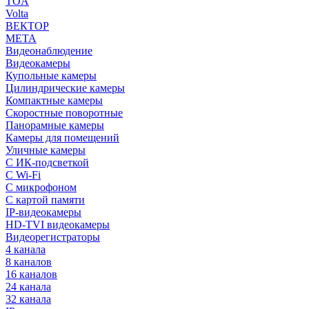
TOA
Volta
ВЕКТОР
МЕТА
Видеонаблюдение
Видеокамеры
Купольные камеры
Цилиндрические камеры
Компактные камеры
Скоростные поворотные
Панорамные камеры
Камеры для помещений
Уличные камеры
С ИК-подсветкой
С Wi-Fi
С микрофоном
С картой памяти
IP-видеокамеры
HD-TVI видеокамеры
Видеорегистраторы
4 канала
8 каналов
16 каналов
24 канала
32 канала