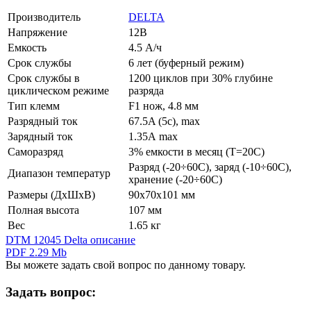
Производитель
DELTA
Напряжение
12В
Емкость
4.5 А/ч
Срок службы
6 лет (буферный режим)
Срок службы в
1200 циклов при 30% глубине
циклическом режиме
разряда
Тип клемм
F1 нож, 4.8 мм
Разрядный ток
67.5A (5c), max
Зарядный ток
1.35А max
Саморазряд
3% емкости в месяц (T=20С)
Разряд (-20÷60C), заряд (-10÷60C),
Диапазон температур
хранение (-20÷60C)
Размеры (ДхШхВ)
90х70х101 мм
Полная высота
107 мм
Вес
1.65 кг
DTM 12045 Delta описание
PDF 2.29 Mb
Вы можете задать свой вопрос по данному товару.
Задать вопрос: