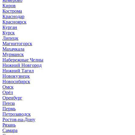
Кемерово
Киров
Кострома
Краснодар
Красноярск
Курган
Курск
Липецк
Магнитогорск
Махачкала
Мурманск
Набережные Челны
Нижний Новгород
Нижний Тагил
Новокузнецк
Новосибирск
Омск
Орёл
Оренбург
Пенза
Пермь
Петрозаводск
Ростов-на-Дону
Рязань
Самара