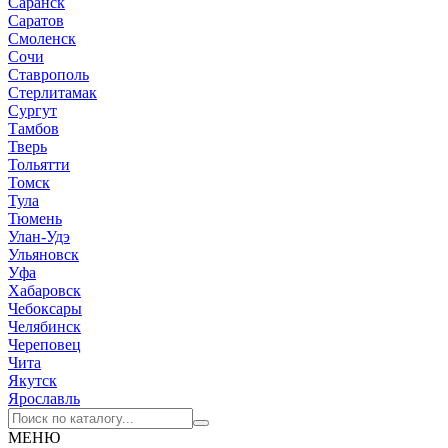
Саранск
Саратов
Смоленск
Сочи
Ставрополь
Стерлитамак
Сургут
Тамбов
Тверь
Тольятти
Томск
Тула
Тюмень
Улан-Удэ
Ульяновск
Уфа
Хабаровск
Чебоксары
Челябинск
Череповец
Чита
Якутск
Ярославль
МЕНЮ