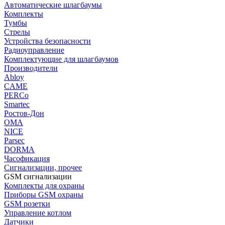
Автоматические шлагбаумы
Комплекты
Тумбы
Стрелы
Устройства безопасности
Радиоуправление
Комплектующие для шлагбаумов
Производители
Abloy
CAME
PERCo
Smartec
Ростов-Дон
ОМА
NICE
Parsec
DORMA
Часофикация
Сигнализации, прочее
GSM сигнализации
Комплекты для охраны
Приборы GSM охраны
GSM розетки
Управление котлом
Датчики