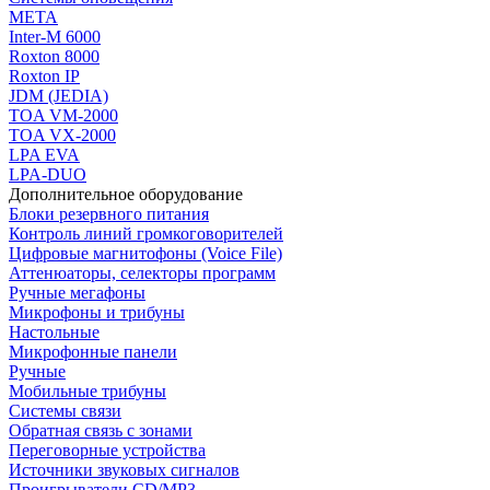
МЕТА
Inter-M 6000
Roxton 8000
Roxton IP
JDM (JEDIA)
TOA VM-2000
TOA VX-2000
LPA EVA
LPA-DUO
Дополнительное оборудование
Блоки резервного питания
Контроль линий громкоговорителей
Цифровые магнитофоны (Voice File)
Аттенюаторы, селекторы программ
Ручные мегафоны
Микрофоны и трибуны
Настольные
Микрофонные панели
Ручные
Мобильные трибуны
Системы связи
Обратная связь с зонами
Переговорные устройства
Источники звуковых сигналов
Проигрыватели CD/MP3