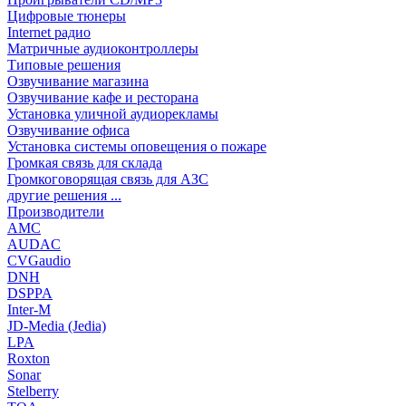
Цифровые тюнеры
Internet радио
Матричные аудиоконтроллеры
Типовые решения
Озвучивание магазина
Озвучивание кафе и ресторана
Установка уличной аудиорекламы
Озвучивание офиса
Установка системы оповещения о пожаре
Громкая связь для склада
Громкоговорящая связь для АЗС
другие решения ...
Производители
AMC
AUDAC
CVGaudio
DNH
DSPPA
Inter-M
JD-Media (Jedia)
LPA
Roxton
Sonar
Stelberry