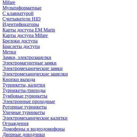
Mifare
Мультиформатные
С клавиатурой
Считыватели HID
Идентификаторы
Карты доступа EM Marin
Карты доступа Mifare
Брелоки доступа
Браслеты доступа
Метки
Замки, электрозащелки
Электромагнитные замки
Электромеханические замки
Электромеханические защелки
Кнопки выхода
Турникеты, калитки
Турникеты-триподы
Тумбовые турникеты
Электронные проходные
Роторные турникеты
Уличные турникеты
Электромеханические калитки
Ограждения
Домофоны и видеодомофоны
Дверные доводчики