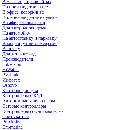
В магазин, торговый зал
На производство, в цех
В офисе, коворкинге
Видеонаблюдение на улице
В кафе, ресторан, бар
Для загородного дома
На автомойку
На автостоянку и парковку
В квартиру или помещение
В аптеку
Для детского сада
Производители
HikVision
HiWatch
PV-Link
Инфотех
Osnovo
Контроль доступа
Контроллеры СКУД
Автономные контроллеры
Сетевые контроллеры
Контроллеры со считывателем
Считыватели
Proximity
Em-marine