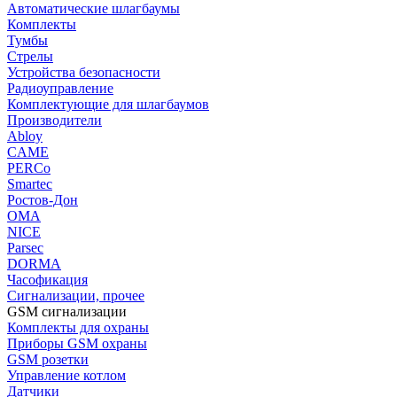
Автоматические шлагбаумы
Комплекты
Тумбы
Стрелы
Устройства безопасности
Радиоуправление
Комплектующие для шлагбаумов
Производители
Abloy
CAME
PERCo
Smartec
Ростов-Дон
ОМА
NICE
Parsec
DORMA
Часофикация
Сигнализации, прочее
GSM сигнализации
Комплекты для охраны
Приборы GSM охраны
GSM розетки
Управление котлом
Датчики