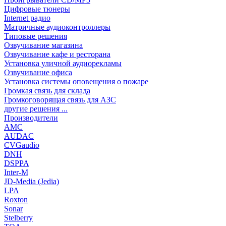
Цифровые тюнеры
Internet радио
Матричные аудиоконтроллеры
Типовые решения
Озвучивание магазина
Озвучивание кафе и ресторана
Установка уличной аудиорекламы
Озвучивание офиса
Установка системы оповещения о пожаре
Громкая связь для склада
Громкоговорящая связь для АЗС
другие решения ...
Производители
AMC
AUDAC
CVGaudio
DNH
DSPPA
Inter-M
JD-Media (Jedia)
LPA
Roxton
Sonar
Stelberry