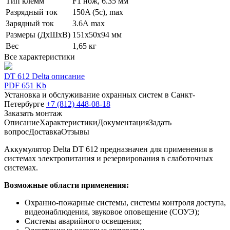
Тип клемм
F1 нож, 6.35 мм
Разрядный ток
150A (5c), max
Зарядный ток
3.6А max
Размеры (ДхШхВ)
151х50х94 мм
Вес
1,65 кг
Все характеристики
DT 612 Delta описание
PDF 651 Kb
Установка и обслуживание охранных систем в Санкт-
Петербурге
+7 (812) 448-08-18
Заказать монтаж
Описание
Характеристики
Документация
Задать
вопрос
Доставка
Отзывы
Аккумулятор Delta DT 612 предназначен для применения в
системах электропитания и резервирования в слаботочных
системах.
Возможные области применения:
Охранно-пожарные системы, системы контроля доступа,
видеонаблюдения, звуковое оповещение (СОУЭ);
Системы аварийного освещения;