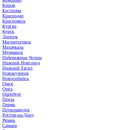
Кемерово
Киров
Кострома
Краснодар
Красноярск
Курган
Курск
Липецк
Магнитогорск
Махачкала
Мурманск
Набережные Челны
Нижний Новгород
Нижний Тагил
Новокузнецк
Новосибирск
Омск
Орёл
Оренбург
Пенза
Пермь
Петрозаводск
Ростов-на-Дону
Рязань
Самара