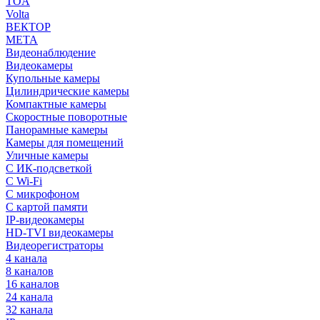
TOA
Volta
ВЕКТОР
МЕТА
Видеонаблюдение
Видеокамеры
Купольные камеры
Цилиндрические камеры
Компактные камеры
Скоростные поворотные
Панорамные камеры
Камеры для помещений
Уличные камеры
С ИК-подсветкой
С Wi-Fi
С микрофоном
С картой памяти
IP-видеокамеры
HD-TVI видеокамеры
Видеорегистраторы
4 канала
8 каналов
16 каналов
24 канала
32 канала