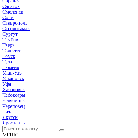
Саранск
Саратов
Смоленск
Сочи
Ставрополь
Стерлитамак
Сургут
Тамбов
Тверь
Тольятти
Томск
Тула
Тюмень
Улан-Удэ
Ульяновск
Уфа
Хабаровск
Чебоксары
Челябинск
Череповец
Чита
Якутск
Ярославль
МЕНЮ