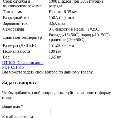
Срок службы в
1000 циклов при 30% глубине
циклическом режиме
разряда
Тип клемм
F1 нож, 6.35 мм
Разрядный ток
150A (5c), max
Зарядный ток
3.6А max
Саморазряд
3% емкости в месяц (T=25С)
Разряд (-15÷50C), заряд (-10÷50C),
Диапазон температур
хранение (-20÷50C)
Размеры (ДхШхВ)
151х50х94 мм
Полная высота
100 мм
Вес
1,65 кг
DT 612 Delta описание
PDF 651 Kb
Вы можете задать свой вопрос по данному товару.
Задать вопрос:
Чтобы добавить свой вопрос, пожалуйста, заполните форму
ниже.
Ваше имя
*
E-mail для ответа