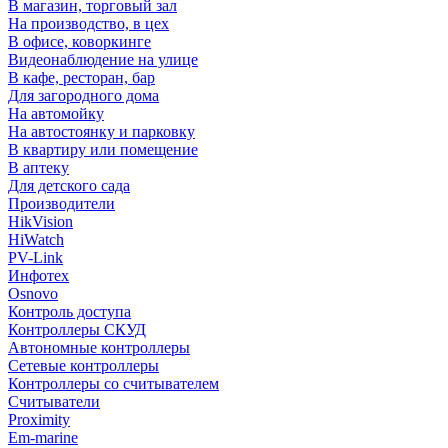
В магазин, торговый зал
На производство, в цех
В офисе, коворкинге
Видеонаблюдение на улице
В кафе, ресторан, бар
Для загородного дома
На автомойку
На автостоянку и парковку
В квартиру или помещение
В аптеку
Для детского сада
Производители
HikVision
HiWatch
PV-Link
Инфотех
Osnovo
Контроль доступа
Контроллеры СКУД
Автономные контроллеры
Сетевые контроллеры
Контроллеры со считывателем
Считыватели
Proximity
Em-marine