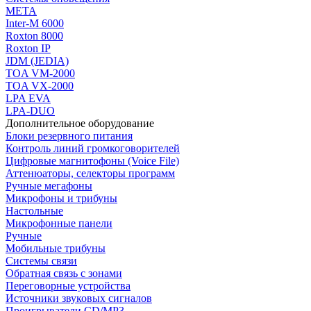
МЕТА
Inter-M 6000
Roxton 8000
Roxton IP
JDM (JEDIA)
TOA VM-2000
TOA VX-2000
LPA EVA
LPA-DUO
Дополнительное оборудование
Блоки резервного питания
Контроль линий громкоговорителей
Цифровые магнитофоны (Voice File)
Аттенюаторы, селекторы программ
Ручные мегафоны
Микрофоны и трибуны
Настольные
Микрофонные панели
Ручные
Мобильные трибуны
Системы связи
Обратная связь с зонами
Переговорные устройства
Источники звуковых сигналов
Проигрыватели CD/MP3