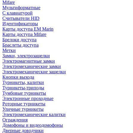
Mifare
Мультиформатные
С клавиатурой
Считыватели HID
Идентификаторы
Карты доступа EM Marin
Карты доступа Mifare
Брелоки доступа
Браслеты доступа
Метки
Замки, электрозащелки
Электромагнитные замки
Электромеханические замки
Электромеханические защелки
Кнопки выхода
Турникеты, калитки
Турникеты-триподы
Тумбовые турникеты
Электронные проходные
Роторные турникеты
Уличные турникеты
Электромеханические калитки
Ограждения
Домофоны и видеодомофоны
Дверные доводчики