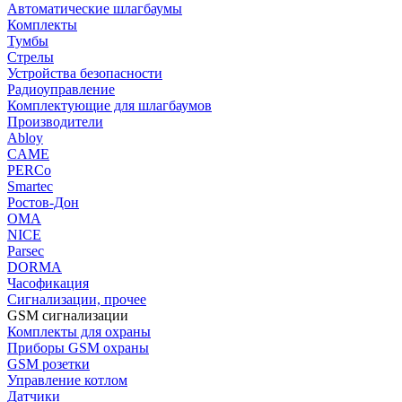
Автоматические шлагбаумы
Комплекты
Тумбы
Стрелы
Устройства безопасности
Радиоуправление
Комплектующие для шлагбаумов
Производители
Abloy
CAME
PERCo
Smartec
Ростов-Дон
ОМА
NICE
Parsec
DORMA
Часофикация
Сигнализации, прочее
GSM сигнализации
Комплекты для охраны
Приборы GSM охраны
GSM розетки
Управление котлом
Датчики