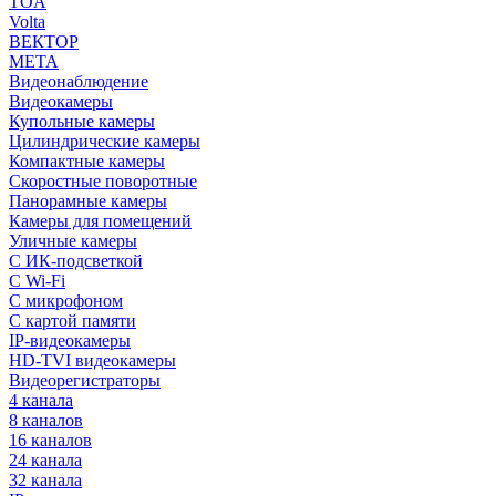
TOA
Volta
ВЕКТОР
МЕТА
Видеонаблюдение
Видеокамеры
Купольные камеры
Цилиндрические камеры
Компактные камеры
Скоростные поворотные
Панорамные камеры
Камеры для помещений
Уличные камеры
С ИК-подсветкой
С Wi-Fi
С микрофоном
С картой памяти
IP-видеокамеры
HD-TVI видеокамеры
Видеорегистраторы
4 канала
8 каналов
16 каналов
24 канала
32 канала