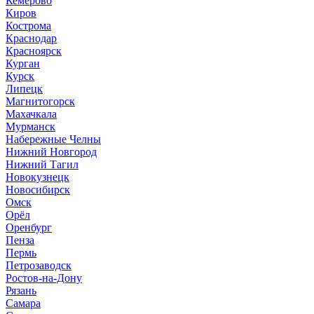
Кемерово
Киров
Кострома
Краснодар
Красноярск
Курган
Курск
Липецк
Магнитогорск
Махачкала
Мурманск
Набережные Челны
Нижний Новгород
Нижний Тагил
Новокузнецк
Новосибирск
Омск
Орёл
Оренбург
Пенза
Пермь
Петрозаводск
Ростов-на-Дону
Рязань
Самара