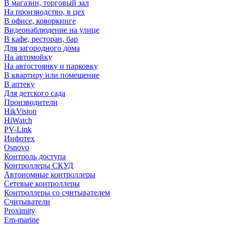
В магазин, торговый зал
На производство, в цех
В офисе, коворкинге
Видеонаблюдение на улице
В кафе, ресторан, бар
Для загородного дома
На автомойку
На автостоянку и парковку
В квартиру или помещение
В аптеку
Для детского сада
Производители
HikVision
HiWatch
PV-Link
Инфотех
Osnovo
Контроль доступа
Контроллеры СКУД
Автономные контроллеры
Сетевые контроллеры
Контроллеры со считывателем
Считыватели
Proximity
Em-marine