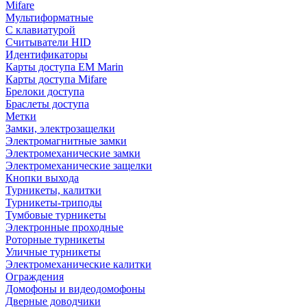
Mifare
Мультиформатные
С клавиатурой
Считыватели HID
Идентификаторы
Карты доступа EM Marin
Карты доступа Mifare
Брелоки доступа
Браслеты доступа
Метки
Замки, электрозащелки
Электромагнитные замки
Электромеханические замки
Электромеханические защелки
Кнопки выхода
Турникеты, калитки
Турникеты-триподы
Тумбовые турникеты
Электронные проходные
Роторные турникеты
Уличные турникеты
Электромеханические калитки
Ограждения
Домофоны и видеодомофоны
Дверные доводчики