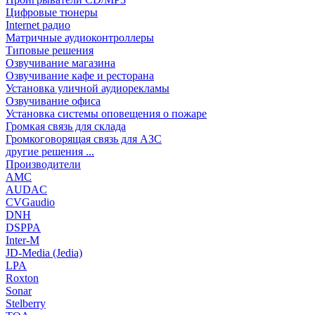
Цифровые тюнеры
Internet радио
Матричные аудиоконтроллеры
Типовые решения
Озвучивание магазина
Озвучивание кафе и ресторана
Установка уличной аудиорекламы
Озвучивание офиса
Установка системы оповещения о пожаре
Громкая связь для склада
Громкоговорящая связь для АЗС
другие решения ...
Производители
AMC
AUDAC
CVGaudio
DNH
DSPPA
Inter-M
JD-Media (Jedia)
LPA
Roxton
Sonar
Stelberry