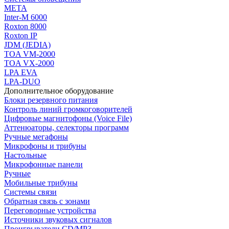
МЕТА
Inter-M 6000
Roxton 8000
Roxton IP
JDM (JEDIA)
TOA VM-2000
TOA VX-2000
LPA EVA
LPA-DUO
Дополнительное оборудование
Блоки резервного питания
Контроль линий громкоговорителей
Цифровые магнитофоны (Voice File)
Аттенюаторы, селекторы программ
Ручные мегафоны
Микрофоны и трибуны
Настольные
Микрофонные панели
Ручные
Мобильные трибуны
Системы связи
Обратная связь с зонами
Переговорные устройства
Источники звуковых сигналов
Проигрыватели CD/MP3