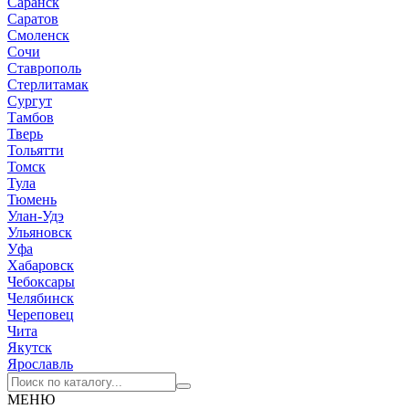
Саранск
Саратов
Смоленск
Сочи
Ставрополь
Стерлитамак
Сургут
Тамбов
Тверь
Тольятти
Томск
Тула
Тюмень
Улан-Удэ
Ульяновск
Уфа
Хабаровск
Чебоксары
Челябинск
Череповец
Чита
Якутск
Ярославль
МЕНЮ