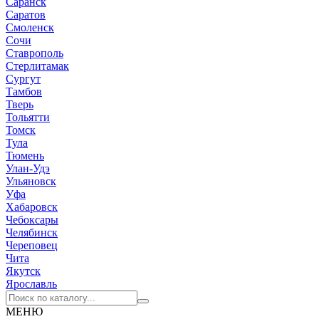
Саранск
Саратов
Смоленск
Сочи
Ставрополь
Стерлитамак
Сургут
Тамбов
Тверь
Тольятти
Томск
Тула
Тюмень
Улан-Удэ
Ульяновск
Уфа
Хабаровск
Чебоксары
Челябинск
Череповец
Чита
Якутск
Ярославль
МЕНЮ