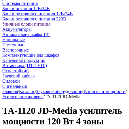
Системы питания
Блоки питания 12В/24В
Блоки резервного питания 12В/24В
Блоки резервного питания 220В
Уличные блоки питания
Аккумуляторы
Аппаратные шкафы 19"
Напольные
Настенные
Всепогодные
Комплектующие для шкафов
Кабельная продукция
Витая пара (UTP, FTP)
Огнестойкий
Звуковой кабель
Силовой
Сигнальный
Главная
/
Каталог
/
Звуковое оборудование
/
Усилители мощности
/
Усилители-микшеры
/
TA-1120 JD-Media
TA-1120 JD-Media усилитель
мощности 120 Вт 4 зоны