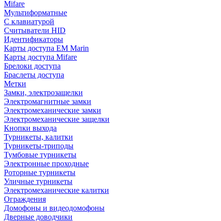
Mifare
Мультиформатные
С клавиатурой
Считыватели HID
Идентификаторы
Карты доступа EM Marin
Карты доступа Mifare
Брелоки доступа
Браслеты доступа
Метки
Замки, электрозащелки
Электромагнитные замки
Электромеханические замки
Электромеханические защелки
Кнопки выхода
Турникеты, калитки
Турникеты-триподы
Тумбовые турникеты
Электронные проходные
Роторные турникеты
Уличные турникеты
Электромеханические калитки
Ограждения
Домофоны и видеодомофоны
Дверные доводчики