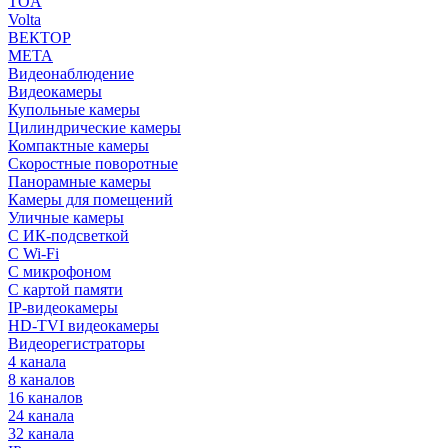
TOA
Volta
ВЕКТОР
МЕТА
Видеонаблюдение
Видеокамеры
Купольные камеры
Цилиндрические камеры
Компактные камеры
Скоростные поворотные
Панорамные камеры
Камеры для помещений
Уличные камеры
С ИК-подсветкой
С Wi-Fi
С микрофоном
С картой памяти
IP-видеокамеры
HD-TVI видеокамеры
Видеорегистраторы
4 канала
8 каналов
16 каналов
24 канала
32 канала