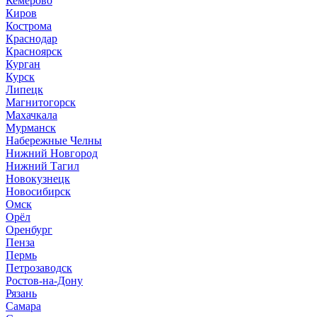
Кемерово
Киров
Кострома
Краснодар
Красноярск
Курган
Курск
Липецк
Магнитогорск
Махачкала
Мурманск
Набережные Челны
Нижний Новгород
Нижний Тагил
Новокузнецк
Новосибирск
Омск
Орёл
Оренбург
Пенза
Пермь
Петрозаводск
Ростов-на-Дону
Рязань
Самара