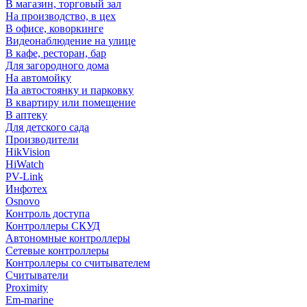
В магазин, торговый зал
На производство, в цех
В офисе, коворкинге
Видеонаблюдение на улице
В кафе, ресторан, бар
Для загородного дома
На автомойку
На автостоянку и парковку
В квартиру или помещение
В аптеку
Для детского сада
Производители
HikVision
HiWatch
PV-Link
Инфотех
Osnovo
Контроль доступа
Контроллеры СКУД
Автономные контроллеры
Сетевые контроллеры
Контроллеры со считывателем
Считыватели
Proximity
Em-marine