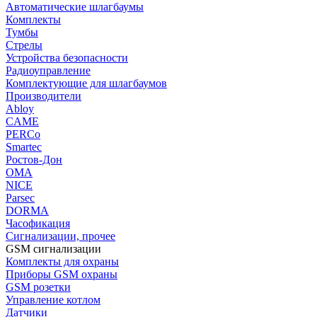
Автоматические шлагбаумы
Комплекты
Тумбы
Стрелы
Устройства безопасности
Радиоуправление
Комплектующие для шлагбаумов
Производители
Abloy
CAME
PERCo
Smartec
Ростов-Дон
ОМА
NICE
Parsec
DORMA
Часофикация
Сигнализации, прочее
GSM сигнализации
Комплекты для охраны
Приборы GSM охраны
GSM розетки
Управление котлом
Датчики