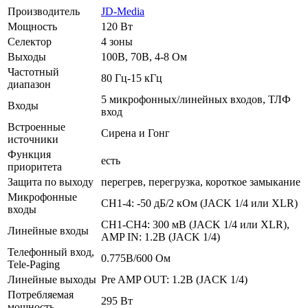
Производитель
JD-Media
Мощность
120 Вт
Селектор
4 зоны
Выходы
100В, 70В, 4-8 Ом
Частотный
80 Гц-15 кГц
диапазон
5 микрофонных/линейных входов, ТЛФ
Входы
вход
Встроенные
Сирена и Гонг
источники
Функция
есть
приоритета
Защита по выходу
перегрев, перегрузка, короткое замыкание
Микрофонные
CH1-4: -50 дБ/2 кОм (JACK 1/4 или XLR)
входы
CH1-CH4: 300 мВ (JACK 1/4 или XLR),
Линейные входы
AMP IN: 1.2В (JACK 1/4)
Телефонный вход,
0.775В/600 Ом
Tele-Paging
Линейные выходы
Pre AMP OUT: 1.2В (JACK 1/4)
Потребляемая
295 Вт
мощность