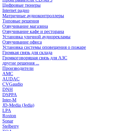
Цифровые тюнеры
Internet радио
Матричные аудиоконтроллеры
Типовые решения
Озвучивание магазина
Озвучивание кафе и ресторана
Установка уличной аудиорекламы
Озвучивание офиса
Установка системы оповещения о пожаре
Громкая связь для склада
Громкоговорящая связь для АЗС
другие решения ...
Производители
AMC
AUDAC
CVGaudio
DNH
DSPPA
Inter-M
JD-Media (Jedia)
LPA
Roxton
Sonar
Stelberry