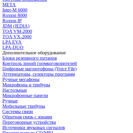
МЕТА
Inter-M 6000
Roxton 8000
Roxton IP
JDM (JEDIA)
TOA VM-2000
TOA VX-2000
LPA EVA
LPA-DUO
Дополнительное оборудование
Блоки резервного питания
Контроль линий громкоговорителей
Цифровые магнитофоны (Voice File)
Аттенюаторы, селекторы программ
Ручные мегафоны
Микрофоны и трибуны
Настольные
Микрофонные панели
Ручные
Мобильные трибуны
Системы связи
Обратная связь с зонами
Переговорные устройства
Источники звуковых сигналов
Проигрыватели CD/MP3