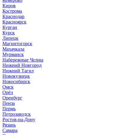
Кемерово
Киров
Кострома
Краснодар
Красноярск
Курган
Курск
Липецк
Магнитогорск
Махачкала
Мурманск
Набережные Челны
Нижний Новгород
Нижний Тагил
Новокузнецк
Новосибирск
Омск
Орёл
Оренбург
Пенза
Пермь
Петрозаводск
Ростов-на-Дону
Рязань
Самара