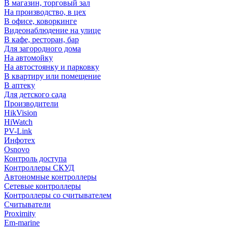
В магазин, торговый зал
На производство, в цех
В офисе, коворкинге
Видеонаблюдение на улице
В кафе, ресторан, бар
Для загородного дома
На автомойку
На автостоянку и парковку
В квартиру или помещение
В аптеку
Для детского сада
Производители
HikVision
HiWatch
PV-Link
Инфотех
Osnovo
Контроль доступа
Контроллеры СКУД
Автономные контроллеры
Сетевые контроллеры
Контроллеры со считывателем
Считыватели
Proximity
Em-marine