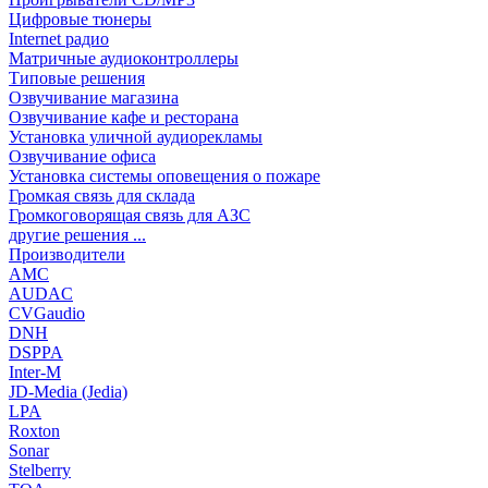
Цифровые тюнеры
Internet радио
Матричные аудиоконтроллеры
Типовые решения
Озвучивание магазина
Озвучивание кафе и ресторана
Установка уличной аудиорекламы
Озвучивание офиса
Установка системы оповещения о пожаре
Громкая связь для склада
Громкоговорящая связь для АЗС
другие решения ...
Производители
AMC
AUDAC
CVGaudio
DNH
DSPPA
Inter-M
JD-Media (Jedia)
LPA
Roxton
Sonar
Stelberry