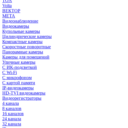
TOA
Volta
ВЕКТОР
МЕТА
Видеонаблюдение
Видеокамеры
Купольные камеры
Цилиндрические камеры
Компактные камеры
Скоростные поворотные
Панорамные камеры
Камеры для помещений
Уличные камеры
С ИК-подсветкой
С Wi-Fi
С микрофоном
С картой памяти
IP-видеокамеры
HD-TVI видеокамеры
Видеорегистраторы
4 канала
8 каналов
16 каналов
24 канала
32 канала