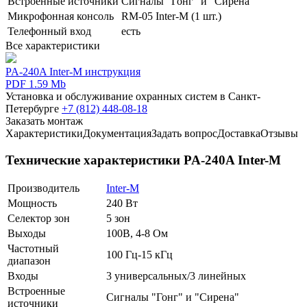
Встроенные источники
Сигналы "Гонг" и "Сирена"
Микрофонная консоль
RM-05 Inter-M (1 шт.)
Телефонный вход
есть
Все характеристики
PA-240A Inter-M инструкция
PDF 1.59 Mb
Установка и обслуживание охранных систем в Санкт-
Петербурге
+7 (812) 448-08-18
Заказать монтаж
Характеристики
Документация
Задать вопрос
Доставка
Отзывы
Технические характеристики PA-240A Inter-M
Производитель
Inter-M
Мощность
240 Вт
Селектор зон
5 зон
Выходы
100В, 4-8 Ом
Частотный
100 Гц-15 кГц
диапазон
Входы
3 универсальных/3 линейных
Встроенные
Сигналы "Гонг" и "Сирена"
источники