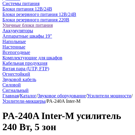
Системы питания
Блоки питания 12В/24В
Блоки резервного питания 12В/24В
Блоки резервного питания 220В
Уличные блоки питания
Аккумуляторы
Аппаратные шкафы 19"
Напольные
Настенные
Всепогодные
Комплектующие для шкафов
Кабельная продукция
Витая пара (UTP, FTP)
Огнестойкий
Звуковой кабель
Силовой
Сигнальный
Главная
/
Каталог
/
Звуковое оборудование
/
Усилители мощности
/
Усилители-микшеры
/
PA-240A Inter-M
PA-240A Inter-M усилитель
240 Вт, 5 зон