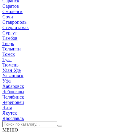
Саранск
Саратов
Смоленск
Сочи
Ставрополь
Стерлитамак
Сургут
Тамбов
Тверь
Тольятти
Томск
Тула
Тюмень
Улан-Удэ
Ульяновск
Уфа
Хабаровск
Чебоксары
Челябинск
Череповец
Чита
Якутск
Ярославль
МЕНЮ