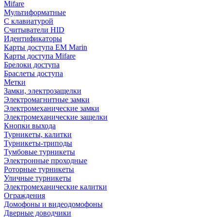
Mifare
Мультиформатные
С клавиатурой
Считыватели HID
Идентификаторы
Карты доступа EM Marin
Карты доступа Mifare
Брелоки доступа
Браслеты доступа
Метки
Замки, электрозащелки
Электромагнитные замки
Электромеханические замки
Электромеханические защелки
Кнопки выхода
Турникеты, калитки
Турникеты-триподы
Тумбовые турникеты
Электронные проходные
Роторные турникеты
Уличные турникеты
Электромеханические калитки
Ограждения
Домофоны и видеодомофоны
Дверные доводчики