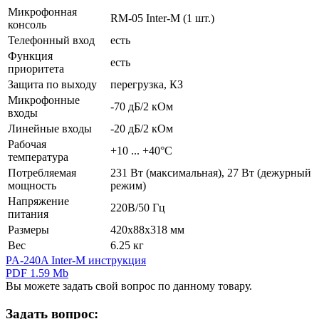
Микрофонная
RM-05 Inter-M (1 шт.)
консоль
Телефонный вход
есть
Функция
есть
приоритета
Защита по выходу
перегрузка, КЗ
Микрофонные
-70 дБ/2 кОм
входы
Линейные входы
-20 дБ/2 кОм
Рабочая
+10 ... +40°С
температура
Потребляемая
231 Вт (максимальная), 27 Вт (дежурный
мощность
режим)
Напряжение
220В/50 Гц
питания
Размеры
420х88х318 мм
Вес
6.25 кг
PA-240A Inter-M инструкция
PDF 1.59 Mb
Вы можете задать свой вопрос по данному товару.
Задать вопрос: