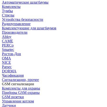
Автоматические шлагбаумы
Комплекты
Тумбы
Стрелы
Устройства безопасности
Радиоуправление
Комплектующие для шлагбаумов
Производители
Abloy
CAME
PERCo
Smartec
Ростов-Дон
ОМА
NICE
Parsec
DORMA
Часофикация
Сигнализации, прочее
GSM сигнализации
Комплекты для охраны
Приборы GSM охраны
GSM розетки
Управление котлом
Датчики