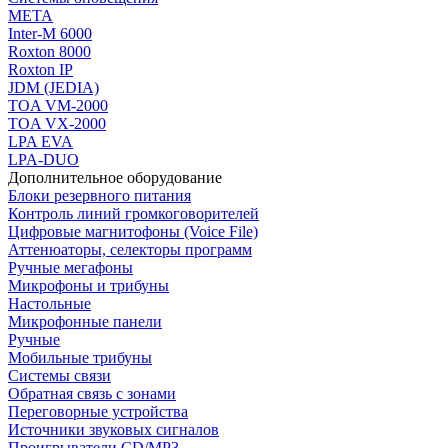
МЕТА
Inter-M 6000
Roxton 8000
Roxton IP
JDM (JEDIA)
TOA VM-2000
TOA VX-2000
LPA EVA
LPA-DUO
Дополнительное оборудование
Блоки резервного питания
Контроль линий громкоговорителей
Цифровые магнитофоны (Voice File)
Аттенюаторы, селекторы программ
Ручные мегафоны
Микрофоны и трибуны
Настольные
Микрофонные панели
Ручные
Мобильные трибуны
Системы связи
Обратная связь с зонами
Переговорные устройства
Источники звуковых сигналов
Проигрыватели CD/MP3