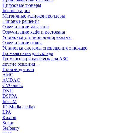
Цифровые тюнеры
Internet радио
Матричные аудиоконтроллеры
Типовые решения
Озвучивание магазина
Озвучивание кафе и ресторана
Установка уличной аудиорекламы
Озвучивание офиса
Установка системы оповещения о пожаре
Громкая связь для склада
Громкоговорящая связь для АЗС
другие решения ...
Производители
AMC
AUDAC
CVGaudio
DNH
DSPPA
Inter-M
JD-Media (Jedia)
LPA
Roxton
Sonar
Stelberry