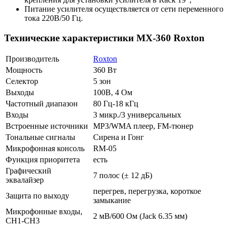
Питание усилителя осуществляется от сети переменного
тока 220В/50 Гц.
Технические характеристики MX-360 Roxton
Производитель
Roxton
Мощность
360 Вт
Селектор
5 зон
Выходы
100В, 4 Ом
Частотный диапазон
80 Гц-18 кГц
Входы
3 микр./3 универсальных
Встроенные источники
MP3/WMA плеер, FM-тюнер
Тональные сигналы
Сирена и Гонг
Микрофонная консоль
RM-05
Функция приоритета
есть
Графический
7 полос (± 12 дБ)
эквалайзер
перегрев, перегрузка, короткое
Защита по выходу
замыкание
Микрофонные входы,
2 мВ/600 Ом (Jack 6.35 мм)
CH1-CH3