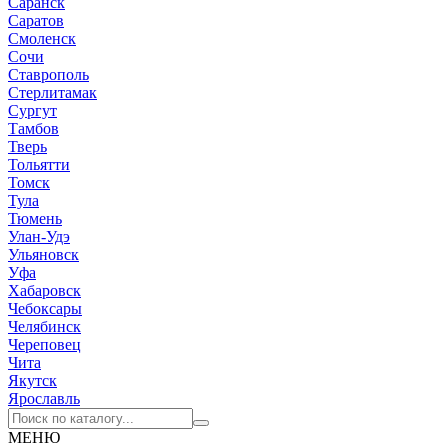
Саранск
Саратов
Смоленск
Сочи
Ставрополь
Стерлитамак
Сургут
Тамбов
Тверь
Тольятти
Томск
Тула
Тюмень
Улан-Удэ
Ульяновск
Уфа
Хабаровск
Чебоксары
Челябинск
Череповец
Чита
Якутск
Ярославль
МЕНЮ