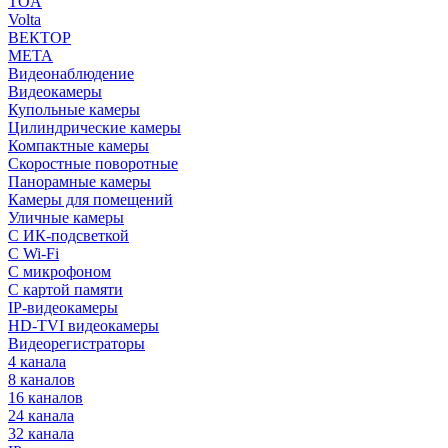
TOA
Volta
ВЕКТОР
МЕТА
Видеонаблюдение
Видеокамеры
Купольные камеры
Цилиндрические камеры
Компактные камеры
Скоростные поворотные
Панорамные камеры
Камеры для помещений
Уличные камеры
С ИК-подсветкой
С Wi-Fi
С микрофоном
С картой памяти
IP-видеокамеры
HD-TVI видеокамеры
Видеорегистраторы
4 канала
8 каналов
16 каналов
24 канала
32 канала