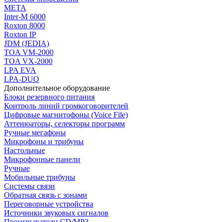
МЕТА
Inter-M 6000
Roxton 8000
Roxton IP
JDM (JEDIA)
TOA VM-2000
TOA VX-2000
LPA EVA
LPA-DUO
Дополнительное оборудование
Блоки резервного питания
Контроль линий громкоговорителей
Цифровые магнитофоны (Voice File)
Аттенюаторы, селекторы программ
Ручные мегафоны
Микрофоны и трибуны
Настольные
Микрофонные панели
Ручные
Мобильные трибуны
Системы связи
Обратная связь с зонами
Переговорные устройства
Источники звуковых сигналов
Проигрыватели CD/MP3