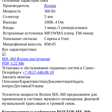
Основные характеристики
Производитель
Roxton
Мощность
360 Вт
Селектор
5 зон
Выходы
100В, 4 Ом
Входы
3 микр./3 универсальных
Встроенные источники
MP3/WMA плеер, FM-тюнер
Тональные сигналы
Сирена и Гонг
Микрофонная консоль
RM-05
Все характеристики
MX-360 Roxton инструкция
PDF 3.22 Mb
Установка и обслуживание охранных систем в Санкт-
Петербурге
+7 (812) 448-08-18
Заказать монтаж
Описание
Характеристики
Документация
Задать
вопрос
Доставка
Отзывы
Усилитель мощности Roxton MX-360 предназначен для
применения в системах звукового оповещения, фоновой
музыкальной трансляции и громкой связи.
Конструктивные особенности ROXTON MX-360: