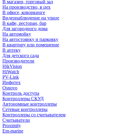
В магазин, торговый зал
На производство, в цех
В офисе, коворкинге
Видеонаблюдение на улице
В кафе, ресторан, бар
Для загородного дома
На автомойку
На автостоянку и парковку
В квартиру или помещение
В аптеку
Для детского сада
Производители
HikVision
HiWatch
PV-Link
Инфотех
Osnovo
Контроль доступа
Контроллеры СКУД
Автономные контроллеры
Сетевые контроллеры
Контроллеры со считывателем
Считыватели
Proximity
Em-marine