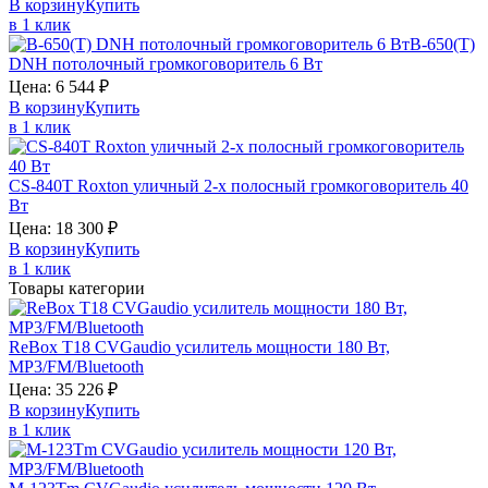
В корзину
Купить
в 1 клик
B-650(T)
DNH
потолочный громкоговоритель 6 Вт
Цена:
6 544
₽
В корзину
Купить
в 1 клик
CS-840T
Roxton
уличный 2-х полосный громкоговоритель 40
Вт
Цена:
18 300
₽
В корзину
Купить
в 1 клик
Товары категории
ReBox T18
CVGaudio
усилитель мощности 180 Вт,
MP3/FM/Bluetooth
Цена:
35 226
₽
В корзину
Купить
в 1 клик