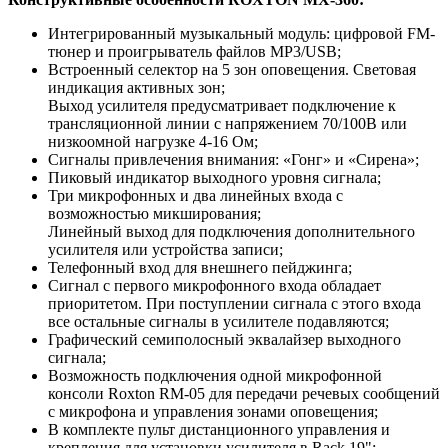
Интегрированный музыкальный модуль: цифровой FM-
тюнер и проигрыватель файлов MP3/USB;
Встроенный селектор на 5 зон оповещения. Световая
индикация активных зон;
Выход усилителя предусматривает подключение к
трансляционной линии с напряжением 70/100В или
низкоомной нагрузке 4-16 Ом;
Сигналы привлечения внимания: «Гонг» и «Сирена»;
Пиковый индикатор выходного уровня сигнала;
Три микрофонных и два линейных входа с
возможностью микширования;
Линейный выход для подключения дополнительного
усилителя или устройства записи;
Телефонный вход для внешнего пейджинга;
Сигнал с первого микрофонного входа обладает
приоритетом. При поступлении сигнала с этого входа
все остальные сигналы в усилителе подавляются;
Графический семиполосный эквалайзер выходного
сигнала;
Возможность подключения одной микрофонной
консоли Roxton RM-05 для передачи речевых сообщений
с микрофона и управления зонами оповещения;
В комплекте пульт дистанционного управления и
крепления для установки усилителя в Rack 19";