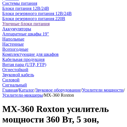
Системы питания
Блоки питания 12В/24В
Блоки резервного питания 12В/24В
Блоки резервного питания 220В
Уличные блоки питания
Аккумуляторы
Аппаратные шкафы 19"
Напольные
Настенные
Всепогодные
Комплектующие для шкафов
Кабельная продукция
Витая пара (UTP, FTP)
Огнестойкий
Звуковой кабель
Силовой
Сигнальный
Главная
/
Каталог
/
Звуковое оборудование
/
Усилители мощности
/
Усилители-микшеры
/
MX-360 Roxton
MX-360 Roxton усилитель
мощности 360 Вт, 5 зон,