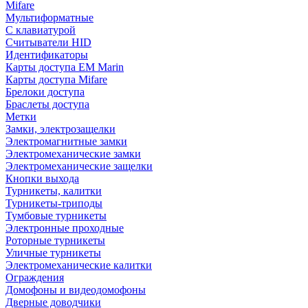
Mifare
Мультиформатные
С клавиатурой
Считыватели HID
Идентификаторы
Карты доступа EM Marin
Карты доступа Mifare
Брелоки доступа
Браслеты доступа
Метки
Замки, электрозащелки
Электромагнитные замки
Электромеханические замки
Электромеханические защелки
Кнопки выхода
Турникеты, калитки
Турникеты-триподы
Тумбовые турникеты
Электронные проходные
Роторные турникеты
Уличные турникеты
Электромеханические калитки
Ограждения
Домофоны и видеодомофоны
Дверные доводчики