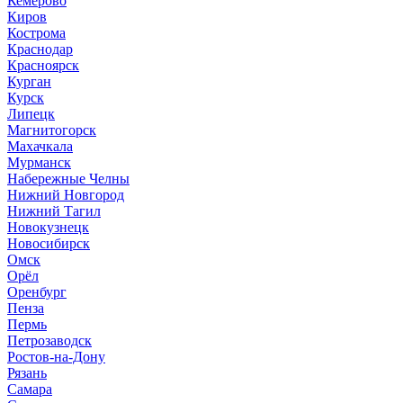
Кемерово
Киров
Кострома
Краснодар
Красноярск
Курган
Курск
Липецк
Магнитогорск
Махачкала
Мурманск
Набережные Челны
Нижний Новгород
Нижний Тагил
Новокузнецк
Новосибирск
Омск
Орёл
Оренбург
Пенза
Пермь
Петрозаводск
Ростов-на-Дону
Рязань
Самара