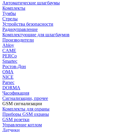
Автоматические шлагбаумы
Комплекты
Тумбы
Стрелы
Устройства безопасности
Радиоуправление
Комплектующие для шлагбаумов
Производители
Abloy
CAME
PERCo
Smartec
Ростов-Дон
ОМА
NICE
Parsec
DORMA
Часофикация
Сигнализации, прочее
GSM сигнализации
Комплекты для охраны
Приборы GSM охраны
GSM розетки
Управление котлом
Датчики