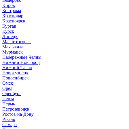
Кемерово
Киров
Кострома
Краснодар
Красноярск
Курган
Курск
Липецк
Магнитогорск
Махачкала
Мурманск
Набережные Челны
Нижний Новгород
Нижний Тагил
Новокузнецк
Новосибирск
Омск
Орёл
Оренбург
Пенза
Пермь
Петрозаводск
Ростов-на-Дону
Рязань
Самара