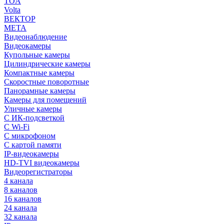
TOA
Volta
ВЕКТОР
МЕТА
Видеонаблюдение
Видеокамеры
Купольные камеры
Цилиндрические камеры
Компактные камеры
Скоростные поворотные
Панорамные камеры
Камеры для помещений
Уличные камеры
С ИК-подсветкой
С Wi-Fi
С микрофоном
С картой памяти
IP-видеокамеры
HD-TVI видеокамеры
Видеорегистраторы
4 канала
8 каналов
16 каналов
24 канала
32 канала