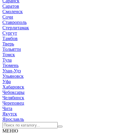
Саранск
Саратов
Смоленск
Сочи
Ставрополь
Стерлитамак
Сургут
Тамбов
Тверь
Тольятти
Томск
Тула
Тюмень
Улан-Удэ
Ульяновск
Уфа
Хабаровск
Чебоксары
Челябинск
Череповец
Чита
Якутск
Ярославль
МЕНЮ