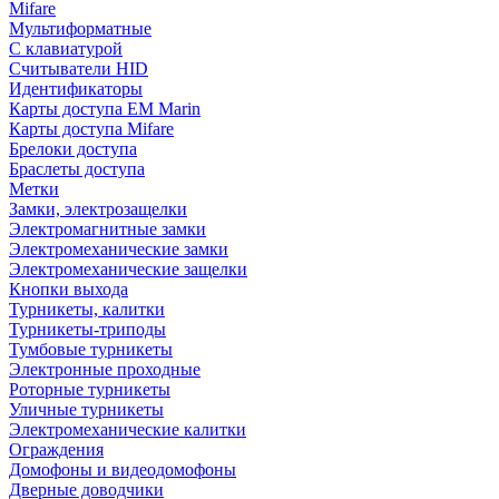
Mifare
Мультиформатные
С клавиатурой
Считыватели HID
Идентификаторы
Карты доступа EM Marin
Карты доступа Mifare
Брелоки доступа
Браслеты доступа
Метки
Замки, электрозащелки
Электромагнитные замки
Электромеханические замки
Электромеханические защелки
Кнопки выхода
Турникеты, калитки
Турникеты-триподы
Тумбовые турникеты
Электронные проходные
Роторные турникеты
Уличные турникеты
Электромеханические калитки
Ограждения
Домофоны и видеодомофоны
Дверные доводчики