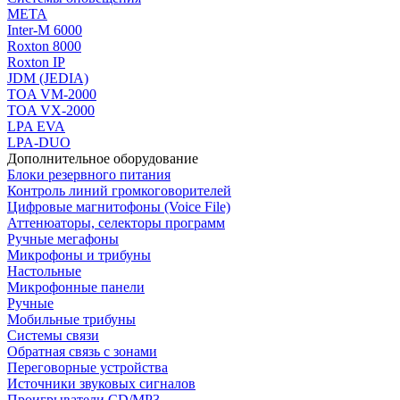
МЕТА
Inter-M 6000
Roxton 8000
Roxton IP
JDM (JEDIA)
TOA VM-2000
TOA VX-2000
LPA EVA
LPA-DUO
Дополнительное оборудование
Блоки резервного питания
Контроль линий громкоговорителей
Цифровые магнитофоны (Voice File)
Аттенюаторы, селекторы программ
Ручные мегафоны
Микрофоны и трибуны
Настольные
Микрофонные панели
Ручные
Мобильные трибуны
Системы связи
Обратная связь с зонами
Переговорные устройства
Источники звуковых сигналов
Проигрыватели CD/MP3