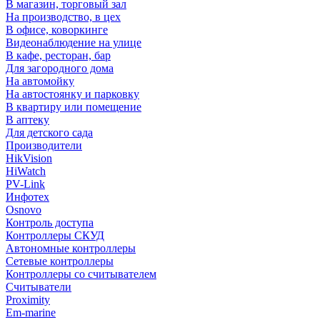
В магазин, торговый зал
На производство, в цех
В офисе, коворкинге
Видеонаблюдение на улице
В кафе, ресторан, бар
Для загородного дома
На автомойку
На автостоянку и парковку
В квартиру или помещение
В аптеку
Для детского сада
Производители
HikVision
HiWatch
PV-Link
Инфотех
Osnovo
Контроль доступа
Контроллеры СКУД
Автономные контроллеры
Сетевые контроллеры
Контроллеры со считывателем
Считыватели
Proximity
Em-marine