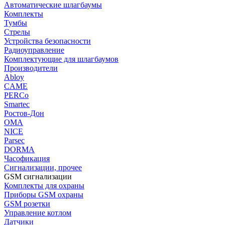
Автоматические шлагбаумы
Комплекты
Тумбы
Стрелы
Устройства безопасности
Радиоуправление
Комплектующие для шлагбаумов
Производители
Abloy
CAME
PERCo
Smartec
Ростов-Дон
ОМА
NICE
Parsec
DORMA
Часофикация
Сигнализации, прочее
GSM сигнализации
Комплекты для охраны
Приборы GSM охраны
GSM розетки
Управление котлом
Датчики