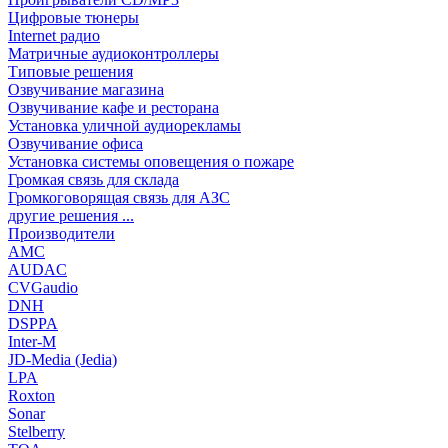
Цифровые тюнеры
Internet радио
Матричные аудиоконтроллеры
Типовые решения
Озвучивание магазина
Озвучивание кафе и ресторана
Установка уличной аудиорекламы
Озвучивание офиса
Установка системы оповещения о пожаре
Громкая связь для склада
Громкоговорящая связь для АЗС
другие решения ...
Производители
AMC
AUDAC
CVGaudio
DNH
DSPPA
Inter-M
JD-Media (Jedia)
LPA
Roxton
Sonar
Stelberry