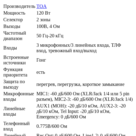
Производитель
TOA
Мощность
120 Вт
Селектор
2 зоны
Выходы
100В, 4 Ом
Частотный
50 Гц-20 кГц
диапазон
3 микрофонных/3 линейных входа, ТЛФ
Входы
вход, тревожный вход/выход
Встроенные
Гонг
источники
Функция
есть
приоритета
Защита по
перегрев, перегрузка, короткое замыкание
выходу
Микрофонные
MIC1: -60 дБ/600 Ом (XLR/Jack 1/4 или 5 pin
входы
разъем), MIC2-3: -60 дБ/600 Ом (XLR/Jack 1/4)
AUX1 (MOH): -20 дБ/10 кОм, AUX2-3: -20
Линейные
дБ/10 кОм, Tel Input: -20 дБ/10 кОм,
входы
Emergency: 0 дБ/600 Ом
Телефонный
0.775В/600 Ом
вход
Линейный
Rec Out: 0 дБ/600 Ом, Line1-2: 0 дБ/600 Ом,