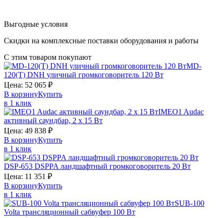
Выгодные условия
Скидки на комплексные поставки оборудования и работы
С этим товаром покупают
MD-
120(T)
DNH
уличный громкоговоритель 120 Вт
Цена:
52 065
₽
В корзину
Купить
в 1 клик
IMEO1
Audac
активный саундбар, 2 х 15 Вт
Цена:
49 838
₽
В корзину
Купить
в 1 клик
DSP-653
DSPPA
ландшафтный громкоговоритель 20 Вт
Цена:
11 351
₽
В корзину
Купить
в 1 клик
SUB-100
Volta
трансляционный сабвуфер 100 Вт