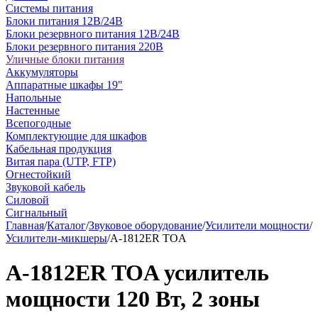
Системы питания
Блоки питания 12В/24В
Блоки резервного питания 12В/24В
Блоки резервного питания 220В
Уличные блоки питания
Аккумуляторы
Аппаратные шкафы 19"
Напольные
Настенные
Всепогодные
Комплектующие для шкафов
Кабельная продукция
Витая пара (UTP, FTP)
Огнестойкий
Звуковой кабель
Силовой
Сигнальный
Главная
/
Каталог
/
Звуковое оборудование
/
Усилители мощности
/
Усилители-микшеры
/
A-1812ER TOA
A-1812ER TOA усилитель
мощности 120 Вт, 2 зоны