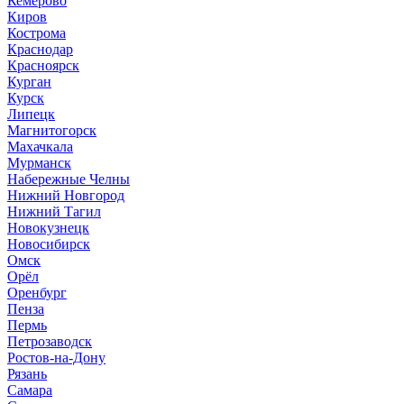
Кемерово
Киров
Кострома
Краснодар
Красноярск
Курган
Курск
Липецк
Магнитогорск
Махачкала
Мурманск
Набережные Челны
Нижний Новгород
Нижний Тагил
Новокузнецк
Новосибирск
Омск
Орёл
Оренбург
Пенза
Пермь
Петрозаводск
Ростов-на-Дону
Рязань
Самара