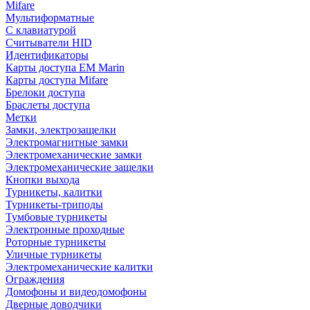
Mifare
Мультиформатные
С клавиатурой
Считыватели HID
Идентификаторы
Карты доступа EM Marin
Карты доступа Mifare
Брелоки доступа
Браслеты доступа
Метки
Замки, электрозащелки
Электромагнитные замки
Электромеханические замки
Электромеханические защелки
Кнопки выхода
Турникеты, калитки
Турникеты-триподы
Тумбовые турникеты
Электронные проходные
Роторные турникеты
Уличные турникеты
Электромеханические калитки
Ограждения
Домофоны и видеодомофоны
Дверные доводчики