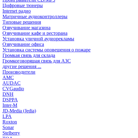
Цифровые тюнеры
Internet радио
Матричные аудиоконтроллеры
Типовые решения
Озвучивание магазина
Озвучивание кафе и ресторана
Установка уличной аудиорекламы
Озвучивание офиса
Установка системы оповещения о пожаре
Громкая связь для склада
Громкоговорящая связь для АЗС
другие решения ...
Производители
AMC
AUDAC
CVGaudio
DNH
DSPPA
Inter-M
JD-Media (Jedia)
LPA
Roxton
Sonar
Stelberry