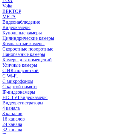
TOA
Volta
ВЕКТОР
МЕТА
Видеонаблюдение
Видеокамеры
Купольные камеры
Цилиндрические камеры
Компактные камеры
Скоростные поворотные
Панорамные камеры
Камеры для помещений
Уличные камеры
С ИК-подсветкой
С Wi-Fi
С микрофоном
С картой памяти
IP-видеокамеры
HD-TVI видеокамеры
Видеорегистраторы
4 канала
8 каналов
16 каналов
24 канала
32 канала