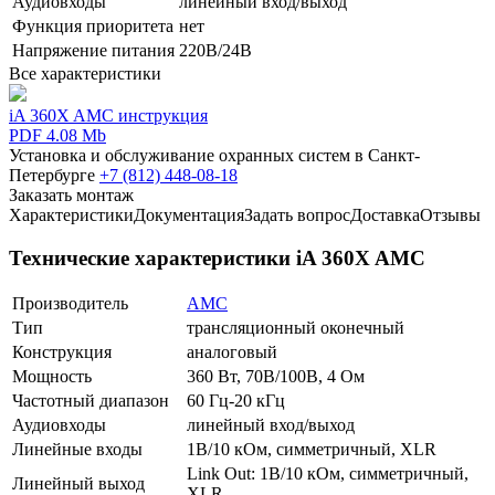
Аудиовходы
линейный вход/выход
Функция приоритета
нет
Напряжение питания
220В/24В
Все характеристики
iA 360X AMC инструкция
PDF 4.08 Mb
Установка и обслуживание охранных систем в Санкт-
Петербурге
+7 (812) 448-08-18
Заказать монтаж
Характеристики
Документация
Задать вопрос
Доставка
Отзывы
Технические характеристики iA 360X AMC
Производитель
AMC
Тип
трансляционный оконечный
Конструкция
аналоговый
Мощность
360 Вт, 70В/100В, 4 Ом
Частотный диапазон
60 Гц-20 кГц
Аудиовходы
линейный вход/выход
Линейные входы
1В/10 кОм, симметричный, XLR
Link Out: 1В/10 кОм, симметричный,
Линейный выход
XLR