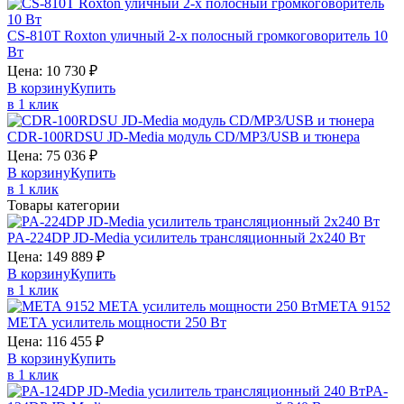
CS-810T
Roxton
уличный 2-х полосный громкоговоритель 10
Вт
Цена:
10 730
₽
В корзину
Купить
в 1 клик
CDR-100RDSU
JD-Media
модуль CD/MP3/USB и тюнера
Цена:
75 036
₽
В корзину
Купить
в 1 клик
Товары категории
PA-224DP
JD-Media
усилитель трансляционный 2х240 Вт
Цена:
149 889
₽
В корзину
Купить
в 1 клик
МЕТА 9152
МЕТА
усилитель мощности 250 Вт
Цена:
116 455
₽
В корзину
Купить
в 1 клик
PA-