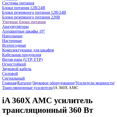
Системы питания
Блоки питания 12В/24В
Блоки резервного питания 12В/24В
Блоки резервного питания 220В
Уличные блоки питания
Аккумуляторы
Аппаратные шкафы 19"
Напольные
Настенные
Всепогодные
Комплектующие для шкафов
Кабельная продукция
Витая пара (UTP, FTP)
Огнестойкий
Звуковой кабель
Силовой
Сигнальный
Главная
/
Каталог
/
Звуковое оборудование
/
Усилители мощности
/
Трансляционные усилители
/
iA 360X AMC
iA 360X AMC усилитель
трансляционный 360 Вт