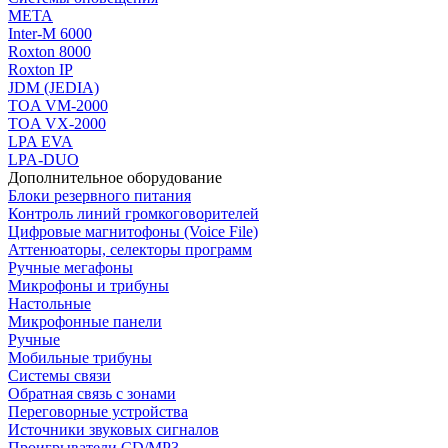
МЕТА
Inter-M 6000
Roxton 8000
Roxton IP
JDM (JEDIA)
TOA VM-2000
TOA VX-2000
LPA EVA
LPA-DUO
Дополнительное оборудование
Блоки резервного питания
Контроль линий громкоговорителей
Цифровые магнитофоны (Voice File)
Аттенюаторы, селекторы программ
Ручные мегафоны
Микрофоны и трибуны
Настольные
Микрофонные панели
Ручные
Мобильные трибуны
Системы связи
Обратная связь с зонами
Переговорные устройства
Источники звуковых сигналов
Проигрыватели CD/MP3