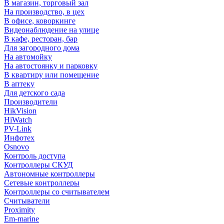
В магазин, торговый зал
На производство, в цех
В офисе, коворкинге
Видеонаблюдение на улице
В кафе, ресторан, бар
Для загородного дома
На автомойку
На автостоянку и парковку
В квартиру или помещение
В аптеку
Для детского сада
Производители
HikVision
HiWatch
PV-Link
Инфотех
Osnovo
Контроль доступа
Контроллеры СКУД
Автономные контроллеры
Сетевые контроллеры
Контроллеры со считывателем
Считыватели
Proximity
Em-marine