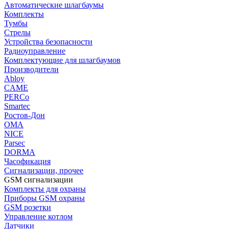
Автоматические шлагбаумы
Комплекты
Тумбы
Стрелы
Устройства безопасности
Радиоуправление
Комплектующие для шлагбаумов
Производители
Abloy
CAME
PERCo
Smartec
Ростов-Дон
ОМА
NICE
Parsec
DORMA
Часофикация
Сигнализации, прочее
GSM сигнализации
Комплекты для охраны
Приборы GSM охраны
GSM розетки
Управление котлом
Датчики