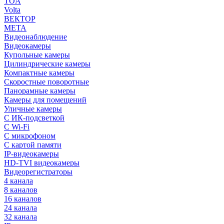
TOA
Volta
ВЕКТОР
МЕТА
Видеонаблюдение
Видеокамеры
Купольные камеры
Цилиндрические камеры
Компактные камеры
Скоростные поворотные
Панорамные камеры
Камеры для помещений
Уличные камеры
С ИК-подсветкой
С Wi-Fi
С микрофоном
С картой памяти
IP-видеокамеры
HD-TVI видеокамеры
Видеорегистраторы
4 канала
8 каналов
16 каналов
24 канала
32 канала