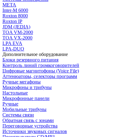
МЕТА
Inter-M 6000
Roxton 8000
Roxton IP
JDM (JEDIA)
TOA VM-2000
TOA VX-2000
LPA EVA
LPA-DUO
Дополнительное оборудование
Блоки резервного питания
Контроль линий громкоговорителей
Цифровые магнитофоны (Voice File)
Аттенюаторы, селекторы программ
Ручные мегафоны
Микрофоны и трибуны
Настольные
Микрофонные панели
Ручные
Мобильные трибуны
Системы связи
Обратная связь с зонами
Переговорные устройства
Источники звуковых сигналов
Проигрыватели CD/MP3