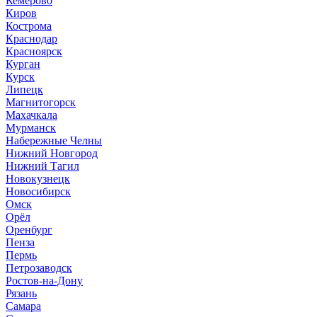
Кемерово
Киров
Кострома
Краснодар
Красноярск
Курган
Курск
Липецк
Магнитогорск
Махачкала
Мурманск
Набережные Челны
Нижний Новгород
Нижний Тагил
Новокузнецк
Новосибирск
Омск
Орёл
Оренбург
Пенза
Пермь
Петрозаводск
Ростов-на-Дону
Рязань
Самара