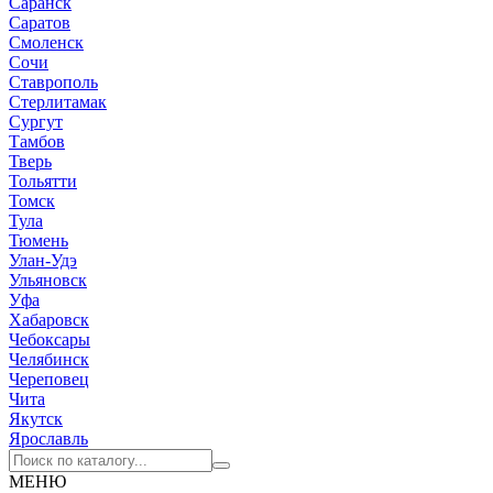
Саранск
Саратов
Смоленск
Сочи
Ставрополь
Стерлитамак
Сургут
Тамбов
Тверь
Тольятти
Томск
Тула
Тюмень
Улан-Удэ
Ульяновск
Уфа
Хабаровск
Чебоксары
Челябинск
Череповец
Чита
Якутск
Ярославль
МЕНЮ