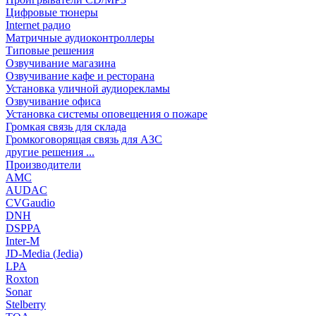
Цифровые тюнеры
Internet радио
Матричные аудиоконтроллеры
Типовые решения
Озвучивание магазина
Озвучивание кафе и ресторана
Установка уличной аудиорекламы
Озвучивание офиса
Установка системы оповещения о пожаре
Громкая связь для склада
Громкоговорящая связь для АЗС
другие решения ...
Производители
AMC
AUDAC
CVGaudio
DNH
DSPPA
Inter-M
JD-Media (Jedia)
LPA
Roxton
Sonar
Stelberry