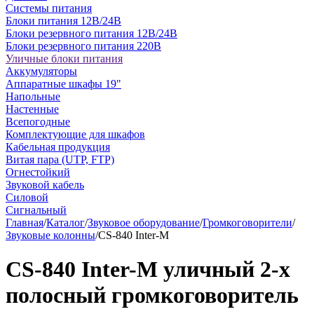
Системы питания
Блоки питания 12В/24В
Блоки резервного питания 12В/24В
Блоки резервного питания 220В
Уличные блоки питания
Аккумуляторы
Аппаратные шкафы 19"
Напольные
Настенные
Всепогодные
Комплектующие для шкафов
Кабельная продукция
Витая пара (UTP, FTP)
Огнестойкий
Звуковой кабель
Силовой
Сигнальный
Главная
/
Каталог
/
Звуковое оборудование
/
Громкоговорители
/
Звуковые колонны
/
CS-840 Inter-M
CS-840 Inter-M уличный 2-х
полосный громкоговоритель