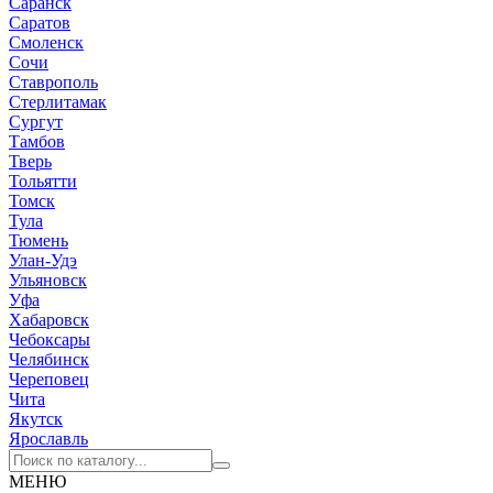
Саранск
Саратов
Смоленск
Сочи
Ставрополь
Стерлитамак
Сургут
Тамбов
Тверь
Тольятти
Томск
Тула
Тюмень
Улан-Удэ
Ульяновск
Уфа
Хабаровск
Чебоксары
Челябинск
Череповец
Чита
Якутск
Ярославль
МЕНЮ