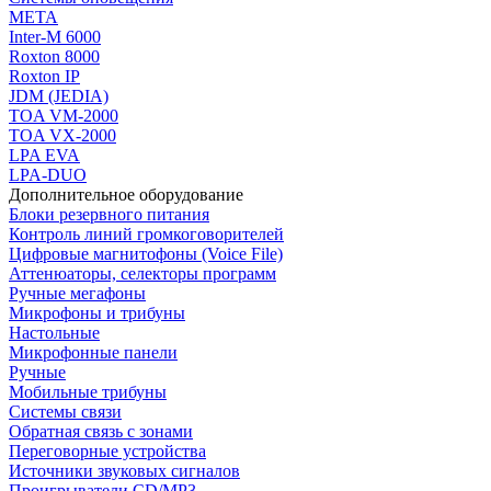
МЕТА
Inter-M 6000
Roxton 8000
Roxton IP
JDM (JEDIA)
TOA VM-2000
TOA VX-2000
LPA EVA
LPA-DUO
Дополнительное оборудование
Блоки резервного питания
Контроль линий громкоговорителей
Цифровые магнитофоны (Voice File)
Аттенюаторы, селекторы программ
Ручные мегафоны
Микрофоны и трибуны
Настольные
Микрофонные панели
Ручные
Мобильные трибуны
Системы связи
Обратная связь с зонами
Переговорные устройства
Источники звуковых сигналов
Проигрыватели CD/MP3