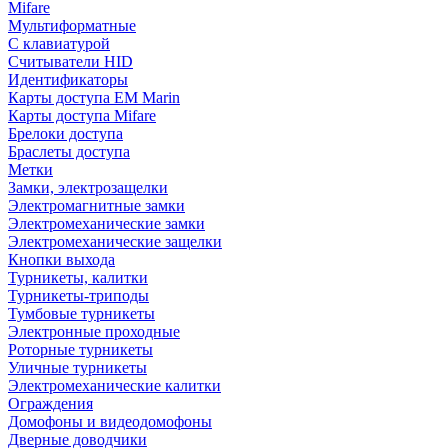
Mifare
Мультиформатные
С клавиатурой
Считыватели HID
Идентификаторы
Карты доступа EM Marin
Карты доступа Mifare
Брелоки доступа
Браслеты доступа
Метки
Замки, электрозащелки
Электромагнитные замки
Электромеханические замки
Электромеханические защелки
Кнопки выхода
Турникеты, калитки
Турникеты-триподы
Тумбовые турникеты
Электронные проходные
Роторные турникеты
Уличные турникеты
Электромеханические калитки
Ограждения
Домофоны и видеодомофоны
Дверные доводчики