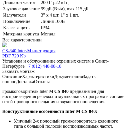
Диапазон частот
200 Гц-22 кГц
Звуковое давление
99 дБ (Вт/м), max 115 дБ
Излучатели
3" х 4 шт, 1" х 1 шт.
Подключение
Линия 100В
Класс защиты
IP34
Материал корпуса
Металл
Все характеристики
CS-840 Inter-M инструкция
PDF 729 Kb
Установка и обслуживание охранных систем в Санкт-
Петербурге
+7 (812) 448-08-18
Заказать монтаж
Описание
Характеристики
Документация
Задать
вопрос
Доставка
Отзывы
Громкоговоритель Inter-M
CS-840
предназначен для
воспроизведения речевых и музыкальных программ в составе
сетей проводного вещания и звукового оповещения.
Конструктивные особенности Inter-M CS-840:
Уличный 2-х полосный громкоговоритель колонного
типа с большой полосой воспроизводимых частот.