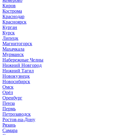
Кемерово
Киров
Кострома
Краснодар
Красноярск
Курган
Курск
Липецк
Магнитогорск
Махачкала
Мурманск
Набережные Челны
Нижний Новгород
Нижний Тагил
Новокузнецк
Новосибирск
Омск
Орёл
Оренбург
Пенза
Пермь
Петрозаводск
Ростов-на-Дону
Рязань
Самара