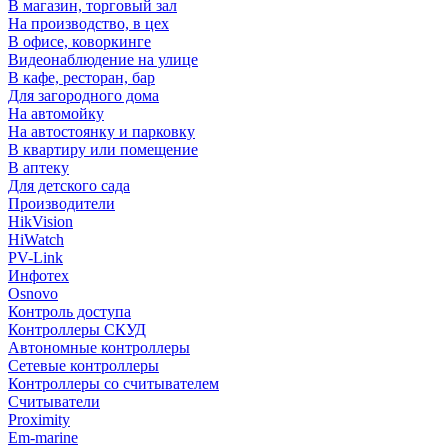
В магазин, торговый зал
На производство, в цех
В офисе, коворкинге
Видеонаблюдение на улице
В кафе, ресторан, бар
Для загородного дома
На автомойку
На автостоянку и парковку
В квартиру или помещение
В аптеку
Для детского сада
Производители
HikVision
HiWatch
PV-Link
Инфотех
Osnovo
Контроль доступа
Контроллеры СКУД
Автономные контроллеры
Сетевые контроллеры
Контроллеры со считывателем
Считыватели
Proximity
Em-marine