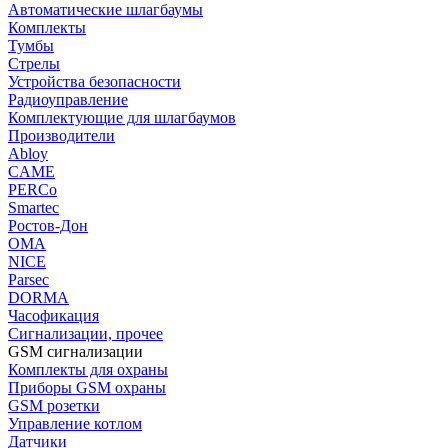
Автоматические шлагбаумы
Комплекты
Тумбы
Стрелы
Устройства безопасности
Радиоуправление
Комплектующие для шлагбаумов
Производители
Abloy
CAME
PERCo
Smartec
Ростов-Дон
ОМА
NICE
Parsec
DORMA
Часофикация
Сигнализации, прочее
GSM сигнализации
Комплекты для охраны
Приборы GSM охраны
GSM розетки
Управление котлом
Датчики