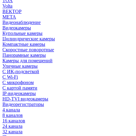
TOA
Volta
ВЕКТОР
МЕТА
Видеонаблюдение
Видеокамеры
Купольные камеры
Цилиндрические камеры
Компактные камеры
Скоростные поворотные
Панорамные камеры
Камеры для помещений
Уличные камеры
С ИК-подсветкой
С Wi-Fi
С микрофоном
С картой памяти
IP-видеокамеры
HD-TVI видеокамеры
Видеорегистраторы
4 канала
8 каналов
16 каналов
24 канала
32 канала