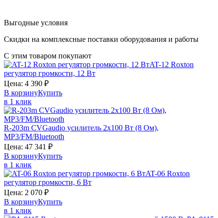
Выгодные условия
Скидки на комплексные поставки оборудования и работы
С этим товаром покупают
AT-12
Roxton
регулятор громкости, 12 Вт
Цена:
4 390
₽
В корзину
Купить
в 1 клик
R-203m
CVGaudio
усилитель 2х100 Вт (8 Ом),
MP3/FM/Bluetooth
Цена:
47 341
₽
В корзину
Купить
в 1 клик
AT-06
Roxton
регулятор громкости, 6 Вт
Цена:
2 070
₽
В корзину
Купить
в 1 клик