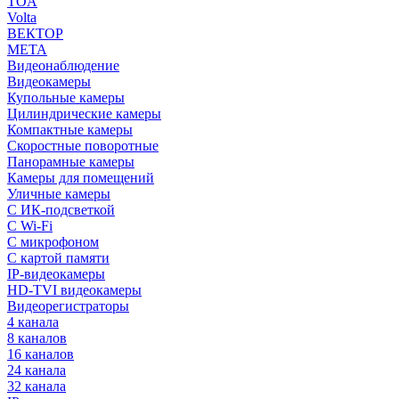
TOA
Volta
ВЕКТОР
МЕТА
Видеонаблюдение
Видеокамеры
Купольные камеры
Цилиндрические камеры
Компактные камеры
Скоростные поворотные
Панорамные камеры
Камеры для помещений
Уличные камеры
С ИК-подсветкой
С Wi-Fi
С микрофоном
С картой памяти
IP-видеокамеры
HD-TVI видеокамеры
Видеорегистраторы
4 канала
8 каналов
16 каналов
24 канала
32 канала