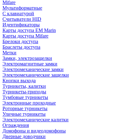
Mifare
Мультиформатные
С клавиатурой
Считыватели HID
Идентификаторы
Карты доступа EM Marin
Карты доступа Mifare
Брелоки доступа
Браслеты доступа
Метки
Замки, электрозащелки
Электромагнитные замки
Электромеханические замки
Электромеханические защелки
Кнопки выхода
Турникеты, калитки
Турникеты-триподы
Тумбовые турникеты
Электронные проходные
Роторные турникеты
Уличные турникеты
Электромеханические калитки
Ограждения
Домофоны и видеодомофоны
Дверные доводчики