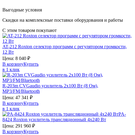
Выгодные условия
Скидки на комплексные поставки оборудования и работы
С этим товаром покупают
AT-212
Roxton
селектор программ с регулятором громкости,
12 Вт
Цена:
8 040
₽
В корзину
Купить
в 1 клик
R-203m
CVGaudio
усилитель 2х100 Вт (8 Ом),
MP3/FM/Bluetooth
Цена:
47 341
₽
В корзину
Купить
в 1 клик
PA-
8424
Roxton
усилитель трансляционный 4х240 Вт
Цена:
291 960
₽
В корзину
Купить