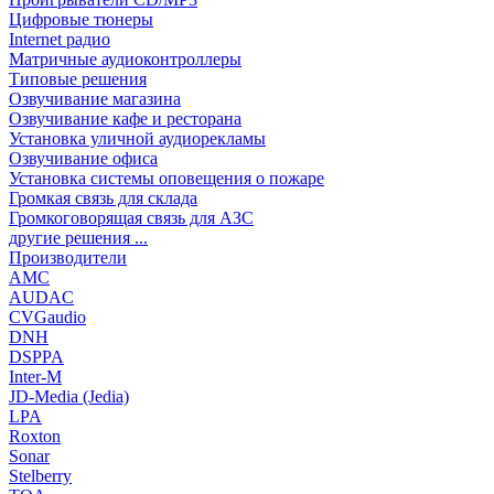
Цифровые тюнеры
Internet радио
Матричные аудиоконтроллеры
Типовые решения
Озвучивание магазина
Озвучивание кафе и ресторана
Установка уличной аудиорекламы
Озвучивание офиса
Установка системы оповещения о пожаре
Громкая связь для склада
Громкоговорящая связь для АЗС
другие решения ...
Производители
AMC
AUDAC
CVGaudio
DNH
DSPPA
Inter-M
JD-Media (Jedia)
LPA
Roxton
Sonar
Stelberry