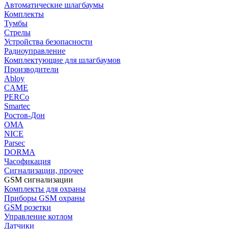
Автоматические шлагбаумы
Комплекты
Тумбы
Стрелы
Устройства безопасности
Радиоуправление
Комплектующие для шлагбаумов
Производители
Abloy
CAME
PERCo
Smartec
Ростов-Дон
ОМА
NICE
Parsec
DORMA
Часофикация
Сигнализации, прочее
GSM сигнализации
Комплекты для охраны
Приборы GSM охраны
GSM розетки
Управление котлом
Датчики