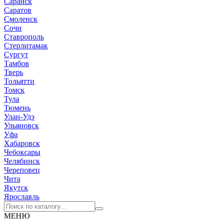
Саранск
Саратов
Смоленск
Сочи
Ставрополь
Стерлитамак
Сургут
Тамбов
Тверь
Тольятти
Томск
Тула
Тюмень
Улан-Удэ
Ульяновск
Уфа
Хабаровск
Чебоксары
Челябинск
Череповец
Чита
Якутск
Ярославль
МЕНЮ