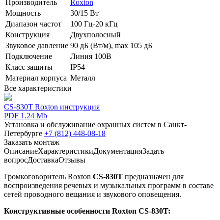
Производитель
Roxton
Мощность
30/15 Вт
Диапазон частот
100 Гц-20 кГц
Конструкция
Двухполосный
Звуковое давление
90 дБ (Вт/м), max 105 дБ
Подключение
Линия 100В
Класс защиты
IP54
Материал корпуса
Металл
Все характеристики
CS-830T Roxton инструкция
PDF 1.24 Mb
Установка и обслуживание охранных систем в Санкт-
Петербурге
+7 (812) 448-08-18
Заказать монтаж
Описание
Характеристики
Документация
Задать
вопрос
Доставка
Отзывы
Громкоговоритель Roxton
CS-830T
предназначен для
воспроизведения речевых и музыкальных программ в составе
сетей проводного вещания и звукового оповещения.
Конструктивные особенности Roxton CS-830T: