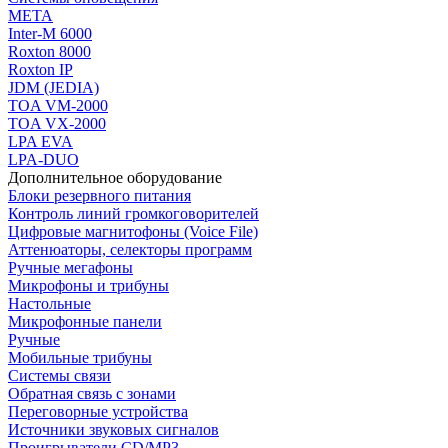
МЕТА
Inter-M 6000
Roxton 8000
Roxton IP
JDM (JEDIA)
TOA VM-2000
TOA VX-2000
LPA EVA
LPA-DUO
Дополнительное оборудование
Блоки резервного питания
Контроль линий громкоговорителей
Цифровые магнитофоны (Voice File)
Аттенюаторы, селекторы программ
Ручные мегафоны
Микрофоны и трибуны
Настольные
Микрофонные панели
Ручные
Мобильные трибуны
Системы связи
Обратная связь с зонами
Переговорные устройства
Источники звуковых сигналов
Проигрыватели CD/MP3