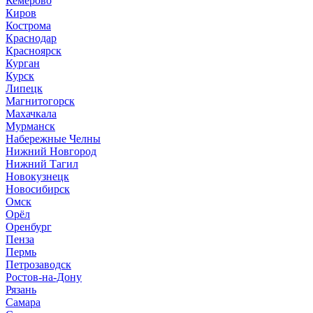
Кемерово
Киров
Кострома
Краснодар
Красноярск
Курган
Курск
Липецк
Магнитогорск
Махачкала
Мурманск
Набережные Челны
Нижний Новгород
Нижний Тагил
Новокузнецк
Новосибирск
Омск
Орёл
Оренбург
Пенза
Пермь
Петрозаводск
Ростов-на-Дону
Рязань
Самара