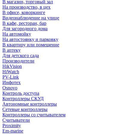
В магазин, торговый зал
На производство, в цех
В офисе, коворкинге
Видеонаблюдение на улице
В кафе, ресторан, бар
Для загородного дома
На автомойку
На автостоянку и парковку
В квартиру или помещение
В аптеку
Для детского сада
Производители
HikVision
HiWatch
PV-Link
Инфотех
Osnovo
Контроль доступа
Контроллеры СКУД
Автономные контроллеры
Сетевые контроллеры
Контроллеры со считывателем
Считыватели
Proximity
Em-marine