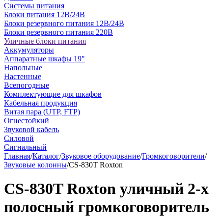
Системы питания
Блоки питания 12В/24В
Блоки резервного питания 12В/24В
Блоки резервного питания 220В
Уличные блоки питания
Аккумуляторы
Аппаратные шкафы 19"
Напольные
Настенные
Всепогодные
Комплектующие для шкафов
Кабельная продукция
Витая пара (UTP, FTP)
Огнестойкий
Звуковой кабель
Силовой
Сигнальный
Главная
/
Каталог
/
Звуковое оборудование
/
Громкоговорители
/
Звуковые колонны
/
CS-830T Roxton
CS-830T Roxton уличный 2-х
полосный громкоговоритель