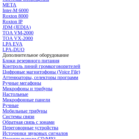
МЕТА
Inter-M 6000
Roxton 8000
Roxton IP
JDM (JEDIA)
TOA VM-2000
TOA VX-2000
LPA EVA
LPA-DUO
Дополнительное оборудование
Блоки резервного питания
Контроль линий громкоговорителей
Цифровые магнитофоны (Voice File)
Аттенюаторы, селекторы программ
Ручные мегафоны
Микрофоны и трибуны
Настольные
Микрофонные панели
Ручные
Мобильные трибуны
Системы связи
Обратная связь с зонами
Переговорные устройства
Источники звуковых сигналов
Проигрыватели CD/MP3