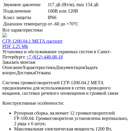
Звуковое давление
117 дБ (Вт/м), max 154 дБ
Подключение
100В или 120В
Класс защиты
IP66
Диапазон температур
от -60 до +70°С
Все характеристики
СГР-1200.04.1 МЕТА паспорт
PDF 2.25 Mb
Установка и обслуживание охранных систем в Санкт-
Петербурге
+7 (812) 448-08-18
Заказать монтаж
Описание
Характеристики
Документация
Задать
вопрос
Доставка
Отзывы
Система громкоговорителей СГР-1200.04.2 МЕТА
предназначена для использования в сетях проводного
вещания, системах речевого оповещения и громкой связи
Конструктивные особенности:
Рупорная сборка, включает 12 громкоговорителей
ГР-100.04. Громкоговорители установлены вертикально,
2 ряда х 6 штук;
Максимальная электрическая мощность 1200 Вт,