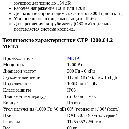
звуковое давление до 154 дБ;
Рабочее напряжение 100В или 120В;
Диапазон воспроизводимых частот от 300 Гц до 6 кГц;
Уличное исполнение, класс защиты IP-66;
Для крепления на трубомачту (Ø60 мм) отдельно
поставляется система крепежа.
Технические характеристики СГР-1200.04.2
МЕТА
Производитель
МЕТА
Мощность
1200 Вт
Диапазон частот
300 Гц - 6 кГц
Звуковое давление
117 дБ (Вт/м), max 154 дБ
Подключение
100В или 120В
Класс защиты
IP66
Диапазон температур
от -60 до +70°С
Корпус
Пластик
Угол излучения (1000 Гц /-6 дБ)
60° (горизонт.) / 30° (верт.)
Цвет
RAL 7035 (светло-серый)
Размеры
1125х352х250 мм
Вес
60 кг