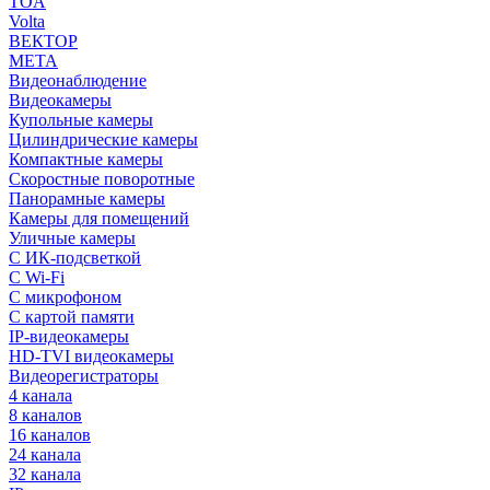
TOA
Volta
ВЕКТОР
МЕТА
Видеонаблюдение
Видеокамеры
Купольные камеры
Цилиндрические камеры
Компактные камеры
Скоростные поворотные
Панорамные камеры
Камеры для помещений
Уличные камеры
С ИК-подсветкой
С Wi-Fi
С микрофоном
С картой памяти
IP-видеокамеры
HD-TVI видеокамеры
Видеорегистраторы
4 канала
8 каналов
16 каналов
24 канала
32 канала