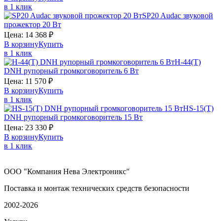
в 1 клик
SP20
Audac
звуковой
прожектор 20 Вт
Цена:
14 368
₽
В корзину
Купить
в 1 клик
H-44(T)
DNH
рупорный громкоговоритель 6 Вт
Цена:
11 570
₽
В корзину
Купить
в 1 клик
HS-15(T)
DNH
рупорный громкоговоритель 15 Вт
Цена:
23 330
₽
В корзину
Купить
в 1 клик
ООО "Компания Нева Электроникс"
Поставка и монтаж технических средств безопасности
2002-2026