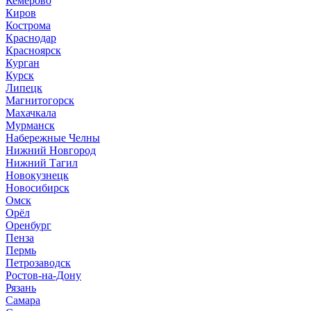
Кемерово
Киров
Кострома
Краснодар
Красноярск
Курган
Курск
Липецк
Магнитогорск
Махачкала
Мурманск
Набережные Челны
Нижний Новгород
Нижний Тагил
Новокузнецк
Новосибирск
Омск
Орёл
Оренбург
Пенза
Пермь
Петрозаводск
Ростов-на-Дону
Рязань
Самара