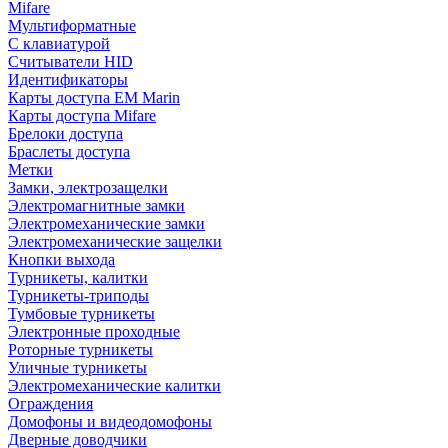
Mifare
Мультиформатные
С клавиатурой
Считыватели HID
Идентификаторы
Карты доступа EM Marin
Карты доступа Mifare
Брелоки доступа
Браслеты доступа
Метки
Замки, электрозащелки
Электромагнитные замки
Электромеханические замки
Электромеханические защелки
Кнопки выхода
Турникеты, калитки
Турникеты-триподы
Тумбовые турникеты
Электронные проходные
Роторные турникеты
Уличные турникеты
Электромеханические калитки
Ограждения
Домофоны и видеодомофоны
Дверные доводчики