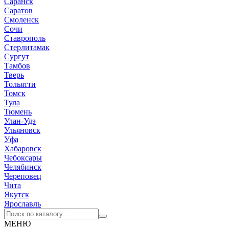
Саранск
Саратов
Смоленск
Сочи
Ставрополь
Стерлитамак
Сургут
Тамбов
Тверь
Тольятти
Томск
Тула
Тюмень
Улан-Удэ
Ульяновск
Уфа
Хабаровск
Чебоксары
Челябинск
Череповец
Чита
Якутск
Ярославль
МЕНЮ