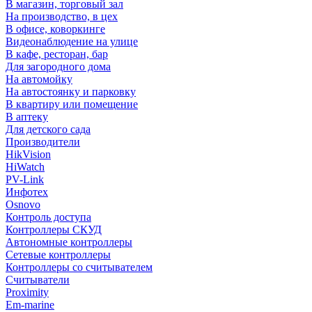
В магазин, торговый зал
На производство, в цех
В офисе, коворкинге
Видеонаблюдение на улице
В кафе, ресторан, бар
Для загородного дома
На автомойку
На автостоянку и парковку
В квартиру или помещение
В аптеку
Для детского сада
Производители
HikVision
HiWatch
PV-Link
Инфотех
Osnovo
Контроль доступа
Контроллеры СКУД
Автономные контроллеры
Сетевые контроллеры
Контроллеры со считывателем
Считыватели
Proximity
Em-marine