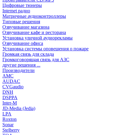
Цифровые тюнеры
Internet радио
Матричные аудиоконтроллеры
Типовые решения
Озвучивание магазина
Озвучивание кафе и ресторана
Установка уличной аудиорекламы
Озвучивание офиса
Установка системы оповещения о пожаре
Громкая связь для склада
Громкоговорящая связь для АЗС
другие решения ...
Производители
AMC
AUDAC
CVGaudio
DNH
DSPPA
Inter-M
JD-Media (Jedia)
LPA
Roxton
Sonar
Stelberry