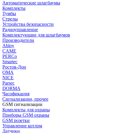
Автоматические шлагбаумы
Комплекты
Тумбы
Стрелы
Устройства безопасности
Радиоуправление
Комплектующие для шлагбаумов
Производители
Abloy
CAME
PERCo
Smartec
Ростов-Дон
ОМА
NICE
Parsec
DORMA
Часофикация
Сигнализации, прочее
GSM сигнализации
Комплекты для охраны
Приборы GSM охраны
GSM розетки
Управление котлом
Датчики