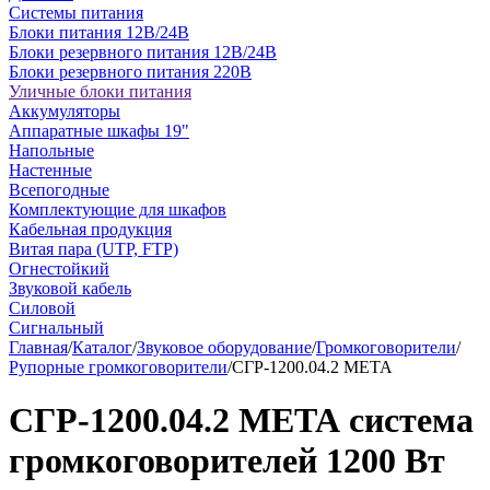
Системы питания
Блоки питания 12В/24В
Блоки резервного питания 12В/24В
Блоки резервного питания 220В
Уличные блоки питания
Аккумуляторы
Аппаратные шкафы 19"
Напольные
Настенные
Всепогодные
Комплектующие для шкафов
Кабельная продукция
Витая пара (UTP, FTP)
Огнестойкий
Звуковой кабель
Силовой
Сигнальный
Главная
/
Каталог
/
Звуковое оборудование
/
Громкоговорители
/
Рупорные громкоговорители
/
СГР-1200.04.2 МЕТА
СГР-1200.04.2 МЕТА система
громкоговорителей 1200 Вт