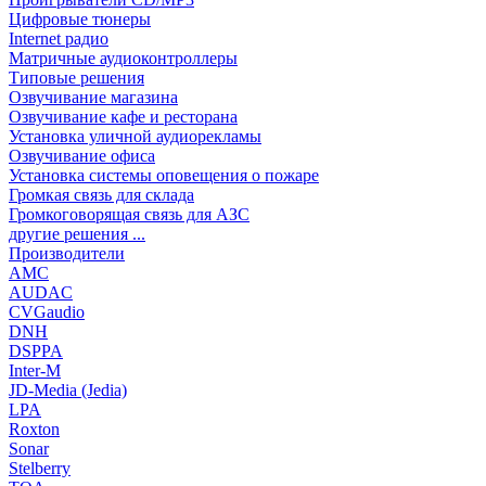
Цифровые тюнеры
Internet радио
Матричные аудиоконтроллеры
Типовые решения
Озвучивание магазина
Озвучивание кафе и ресторана
Установка уличной аудиорекламы
Озвучивание офиса
Установка системы оповещения о пожаре
Громкая связь для склада
Громкоговорящая связь для АЗС
другие решения ...
Производители
AMC
AUDAC
CVGaudio
DNH
DSPPA
Inter-M
JD-Media (Jedia)
LPA
Roxton
Sonar
Stelberry