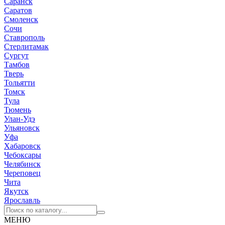
Саранск
Саратов
Смоленск
Сочи
Ставрополь
Стерлитамак
Сургут
Тамбов
Тверь
Тольятти
Томск
Тула
Тюмень
Улан-Удэ
Ульяновск
Уфа
Хабаровск
Чебоксары
Челябинск
Череповец
Чита
Якутск
Ярославль
МЕНЮ