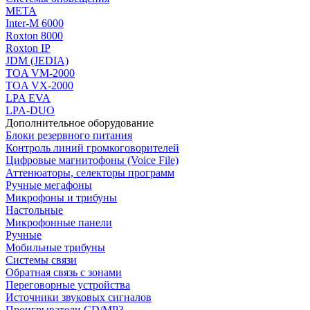
МЕТА
Inter-M 6000
Roxton 8000
Roxton IP
JDM (JEDIA)
TOA VM-2000
TOA VX-2000
LPA EVA
LPA-DUO
Дополнительное оборудование
Блоки резервного питания
Контроль линий громкоговорителей
Цифровые магнитофоны (Voice File)
Аттенюаторы, селекторы программ
Ручные мегафоны
Микрофоны и трибуны
Настольные
Микрофонные панели
Ручные
Мобильные трибуны
Системы связи
Обратная связь с зонами
Переговорные устройства
Источники звуковых сигналов
Проигрыватели CD/MP3