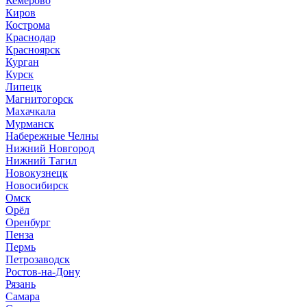
Кемерово
Киров
Кострома
Краснодар
Красноярск
Курган
Курск
Липецк
Магнитогорск
Махачкала
Мурманск
Набережные Челны
Нижний Новгород
Нижний Тагил
Новокузнецк
Новосибирск
Омск
Орёл
Оренбург
Пенза
Пермь
Петрозаводск
Ростов-на-Дону
Рязань
Самара