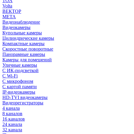
TOA
Volta
ВЕКТОР
МЕТА
Видеонаблюдение
Видеокамеры
Купольные камеры
Цилиндрические камеры
Компактные камеры
Скоростные поворотные
Панорамные камеры
Камеры для помещений
Уличные камеры
С ИК-подсветкой
С Wi-Fi
С микрофоном
С картой памяти
IP-видеокамеры
HD-TVI видеокамеры
Видеорегистраторы
4 канала
8 каналов
16 каналов
24 канала
32 канала