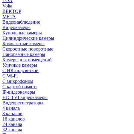
TOA
Volta
ВЕКТОР
МЕТА
Видеонаблюдение
Видеокамеры
Купольные камеры
Цилиндрические камеры
Компактные камеры
Скоростные поворотные
Панорамные камеры
Камеры для помещений
Уличные камеры
С ИК-подсветкой
С Wi-Fi
С микрофоном
С картой памяти
IP-видеокамеры
HD-TVI видеокамеры
Видеорегистраторы
4 канала
8 каналов
16 каналов
24 канала
32 канала