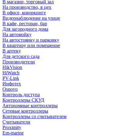
В магазин, торговый зал
На производство, в цех
В офисе, коворкинге
Видеонаблюдение на улице
В кафе, ресторан, бар
Для загородного дома
На автомойку
На автостоянку и парковку
В квартиру или помещение
В аптеку
Для детского сада
Производители
HikVision
HiWatch
PV-Link
Инфотех
Osnovo
Контроль доступа
Контроллеры СКУД
Автономные контроллеры
Сетевые контроллеры
Контроллеры со считывателем
Считыватели
Proximity
Em-marine