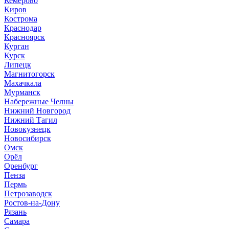
Кемерово
Киров
Кострома
Краснодар
Красноярск
Курган
Курск
Липецк
Магнитогорск
Махачкала
Мурманск
Набережные Челны
Нижний Новгород
Нижний Тагил
Новокузнецк
Новосибирск
Омск
Орёл
Оренбург
Пенза
Пермь
Петрозаводск
Ростов-на-Дону
Рязань
Самара