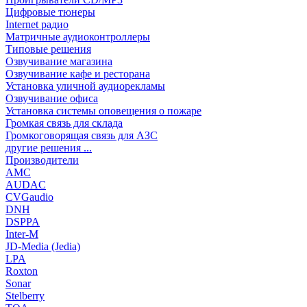
Цифровые тюнеры
Internet радио
Матричные аудиоконтроллеры
Типовые решения
Озвучивание магазина
Озвучивание кафе и ресторана
Установка уличной аудиорекламы
Озвучивание офиса
Установка системы оповещения о пожаре
Громкая связь для склада
Громкоговорящая связь для АЗС
другие решения ...
Производители
AMC
AUDAC
CVGaudio
DNH
DSPPA
Inter-M
JD-Media (Jedia)
LPA
Roxton
Sonar
Stelberry