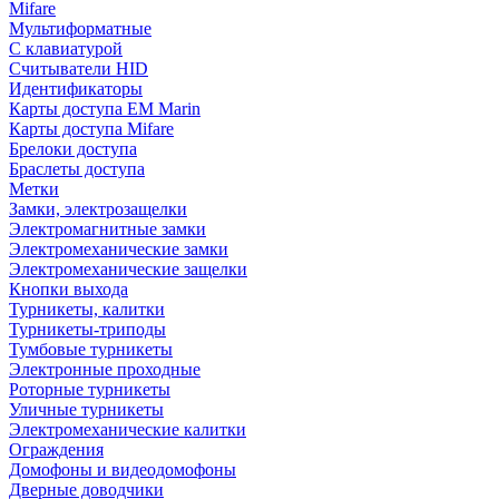
Mifare
Мультиформатные
С клавиатурой
Считыватели HID
Идентификаторы
Карты доступа EM Marin
Карты доступа Mifare
Брелоки доступа
Браслеты доступа
Метки
Замки, электрозащелки
Электромагнитные замки
Электромеханические замки
Электромеханические защелки
Кнопки выхода
Турникеты, калитки
Турникеты-триподы
Тумбовые турникеты
Электронные проходные
Роторные турникеты
Уличные турникеты
Электромеханические калитки
Ограждения
Домофоны и видеодомофоны
Дверные доводчики