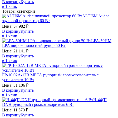
В корзину
Купить
в 1 клик
Товары категории
ALTI6M
Audac
звуковой прожектор 60 Вт
Цена:
57 982
₽
В корзину
Купить
в 1 клик
LPA-50HM
LPA
широкополосный рупор 50 Вт
Цена:
21 141
₽
В корзину
Купить
в 1 клик
ГР-10.02А-12В
МЕТА
рупорный громкоговоритель с
усилителем 10 Вт
Цена:
31 106
₽
В корзину
Купить
в 1 клик
H-44(T)
DNH
рупорный громкоговоритель 6 Вт
Цена:
11 570
₽
В корзину
Купить