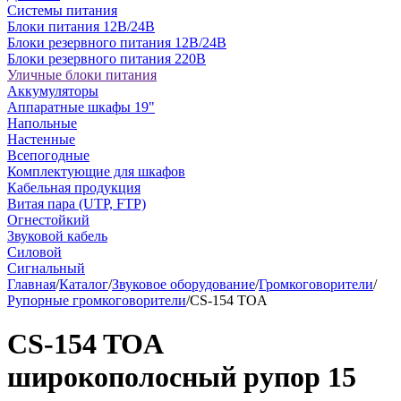
Системы питания
Блоки питания 12В/24В
Блоки резервного питания 12В/24В
Блоки резервного питания 220В
Уличные блоки питания
Аккумуляторы
Аппаратные шкафы 19"
Напольные
Настенные
Всепогодные
Комплектующие для шкафов
Кабельная продукция
Витая пара (UTP, FTP)
Огнестойкий
Звуковой кабель
Силовой
Сигнальный
Главная
/
Каталог
/
Звуковое оборудование
/
Громкоговорители
/
Рупорные громкоговорители
/
CS-154 TOA
CS-154 TOA
широкополосный рупор 15