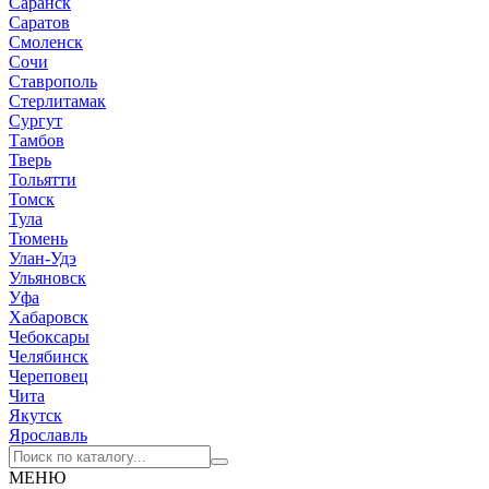
Саранск
Саратов
Смоленск
Сочи
Ставрополь
Стерлитамак
Сургут
Тамбов
Тверь
Тольятти
Томск
Тула
Тюмень
Улан-Удэ
Ульяновск
Уфа
Хабаровск
Чебоксары
Челябинск
Череповец
Чита
Якутск
Ярославль
МЕНЮ