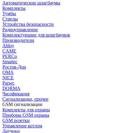
Автоматические шлагбаумы
Комплекты
Тумбы
Стрелы
Устройства безопасности
Радиоуправление
Комплектующие для шлагбаумов
Производители
Abloy
CAME
PERCo
Smartec
Ростов-Дон
ОМА
NICE
Parsec
DORMA
Часофикация
Сигнализации, прочее
GSM сигнализации
Комплекты для охраны
Приборы GSM охраны
GSM розетки
Управление котлом
Датчики