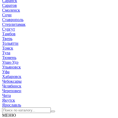
Саранск
Саратов
Смоленск
Сочи
Ставрополь
Стерлитамак
Сургут
Тамбов
Тверь
Тольятти
Томск
Тула
Тюмень
Улан-Удэ
Ульяновск
Уфа
Хабаровск
Чебоксары
Челябинск
Череповец
Чита
Якутск
Ярославль
МЕНЮ