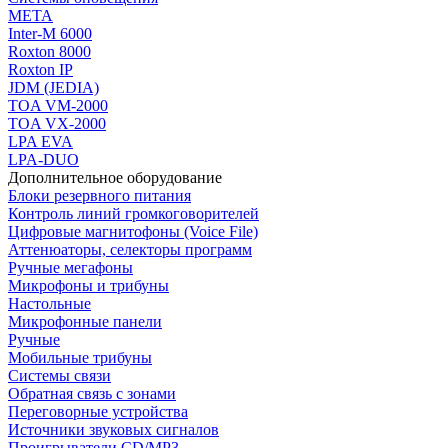
МЕТА
Inter-M 6000
Roxton 8000
Roxton IP
JDM (JEDIA)
TOA VM-2000
TOA VX-2000
LPA EVA
LPA-DUO
Дополнительное оборудование
Блоки резервного питания
Контроль линий громкоговорителей
Цифровые магнитофоны (Voice File)
Аттенюаторы, селекторы программ
Ручные мегафоны
Микрофоны и трибуны
Настольные
Микрофонные панели
Ручные
Мобильные трибуны
Системы связи
Обратная связь с зонами
Переговорные устройства
Источники звуковых сигналов
Проигрыватели CD/MP3