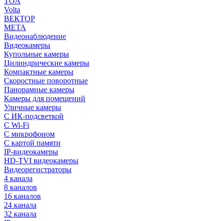
TOA
Volta
ВЕКТОР
МЕТА
Видеонаблюдение
Видеокамеры
Купольные камеры
Цилиндрические камеры
Компактные камеры
Скоростные поворотные
Панорамные камеры
Камеры для помещений
Уличные камеры
С ИК-подсветкой
С Wi-Fi
С микрофоном
С картой памяти
IP-видеокамеры
HD-TVI видеокамеры
Видеорегистраторы
4 канала
8 каналов
16 каналов
24 канала
32 канала