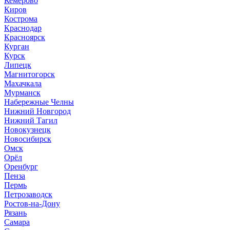
Кемерово
Киров
Кострома
Краснодар
Красноярск
Курган
Курск
Липецк
Магнитогорск
Махачкала
Мурманск
Набережные Челны
Нижний Новгород
Нижний Тагил
Новокузнецк
Новосибирск
Омск
Орёл
Оренбург
Пенза
Пермь
Петрозаводск
Ростов-на-Дону
Рязань
Самара