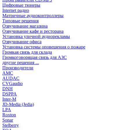
Цифровые тюнеры
Internet радио
Матричные аудиоконтроллеры
Типовые решения
Озвучивание магазина
Озвучивание кафе и ресторана
Установка уличной аудиорекламы
Озвучивание офиса
Установка системы оповещения о пожаре
Громкая связь для склада
Громкоговорящая связь для АЗС
другие решения ...
Производители
AMC
AUDAC
CVGaudio
DNH
DSPPA
Inter-M
JD-Media (Jedia)
LPA
Roxton
Sonar
Stelberry