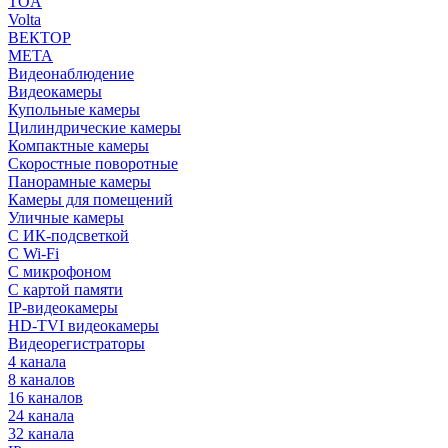
TOA
Volta
ВЕКТОР
МЕТА
Видеонаблюдение
Видеокамеры
Купольные камеры
Цилиндрические камеры
Компактные камеры
Скоростные поворотные
Панорамные камеры
Камеры для помещений
Уличные камеры
С ИК-подсветкой
С Wi-Fi
С микрофоном
С картой памяти
IP-видеокамеры
HD-TVI видеокамеры
Видеорегистраторы
4 канала
8 каналов
16 каналов
24 канала
32 канала