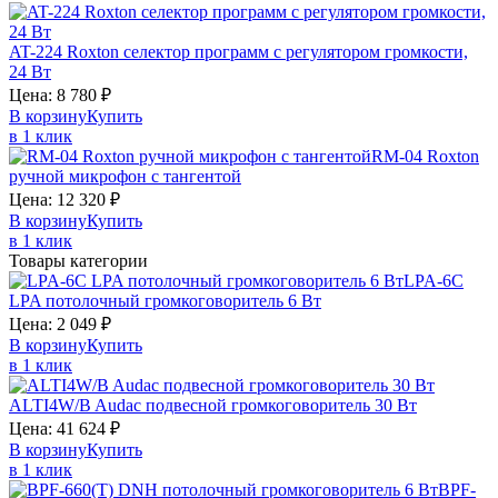
AT-224
Roxton
селектор программ с регулятором громкости,
24 Вт
Цена:
8 780
₽
В корзину
Купить
в 1 клик
RM-04
Roxton
ручной микрофон с тангентой
Цена:
12 320
₽
В корзину
Купить
в 1 клик
Товары категории
LPA-6C
LPA
потолочный громкоговоритель 6 Вт
Цена:
2 049
₽
В корзину
Купить
в 1 клик
ALTI4W/B
Audac
подвесной громкоговоритель 30 Вт
Цена:
41 624
₽
В корзину
Купить
в 1 клик
BPF-