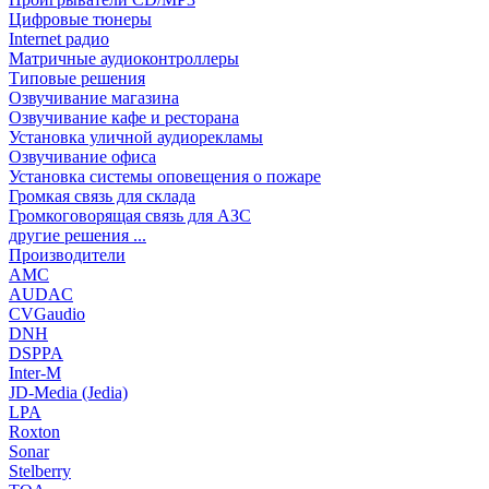
Цифровые тюнеры
Internet радио
Матричные аудиоконтроллеры
Типовые решения
Озвучивание магазина
Озвучивание кафе и ресторана
Установка уличной аудиорекламы
Озвучивание офиса
Установка системы оповещения о пожаре
Громкая связь для склада
Громкоговорящая связь для АЗС
другие решения ...
Производители
AMC
AUDAC
CVGaudio
DNH
DSPPA
Inter-M
JD-Media (Jedia)
LPA
Roxton
Sonar
Stelberry