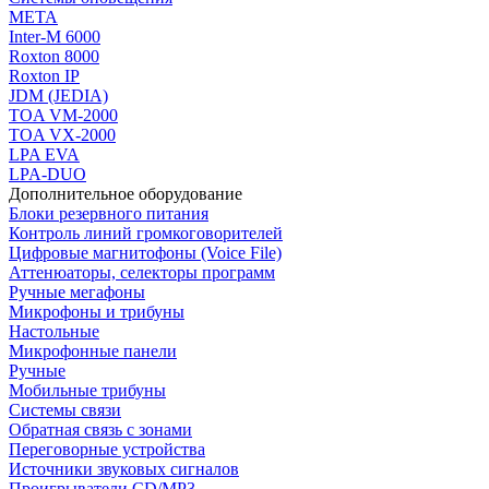
МЕТА
Inter-M 6000
Roxton 8000
Roxton IP
JDM (JEDIA)
TOA VM-2000
TOA VX-2000
LPA EVA
LPA-DUO
Дополнительное оборудование
Блоки резервного питания
Контроль линий громкоговорителей
Цифровые магнитофоны (Voice File)
Аттенюаторы, селекторы программ
Ручные мегафоны
Микрофоны и трибуны
Настольные
Микрофонные панели
Ручные
Мобильные трибуны
Системы связи
Обратная связь с зонами
Переговорные устройства
Источники звуковых сигналов
Проигрыватели CD/MP3