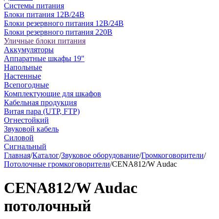
Системы питания
Блоки питания 12В/24В
Блоки резервного питания 12В/24В
Блоки резервного питания 220В
Уличные блоки питания
Аккумуляторы
Аппаратные шкафы 19"
Напольные
Настенные
Всепогодные
Комплектующие для шкафов
Кабельная продукция
Витая пара (UTP, FTP)
Огнестойкий
Звуковой кабель
Силовой
Сигнальный
Главная
/
Каталог
/
Звуковое оборудование
/
Громкоговорители
/
Потолочные громкоговорители
/
CENA812/W Audac
CENA812/W Audac
потолочный