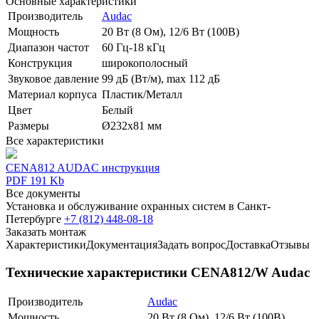
Основные характеристики
Производитель
Audac
Мощность
20 Вт (8 Ом), 12/6 Вт (100В)
Диапазон частот
60 Гц-18 кГц
Конструкция
широкополосный
Звуковое давление
99 дБ (Вт/м), max 112 дБ
Материал корпуса
Пластик/Металл
Цвет
Белый
Размеры
Ø232х81 мм
Все характеристики
CENA812 AUDAC инструкция
PDF 191 Kb
Все документы
Установка и обслуживание охранных систем в Санкт-
Петербурге
+7 (812) 448-08-18
Заказать монтаж
Характеристики
Документация
Задать вопрос
Доставка
Отзывы
Технические характеристики CENA812/W Audac
Производитель
Audac
Мощность
20 Вт (8 Ом), 12/6 Вт (100В)