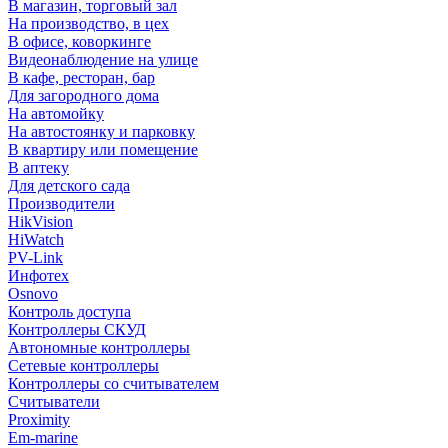
В магазин, торговый зал
На производство, в цех
В офисе, коворкинге
Видеонаблюдение на улице
В кафе, ресторан, бар
Для загородного дома
На автомойку
На автостоянку и парковку
В квартиру или помещение
В аптеку
Для детского сада
Производители
HikVision
HiWatch
PV-Link
Инфотех
Osnovo
Контроль доступа
Контроллеры СКУД
Автономные контроллеры
Сетевые контроллеры
Контроллеры со считывателем
Считыватели
Proximity
Em-marine