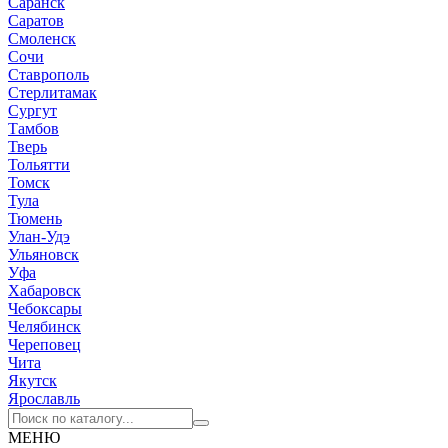
Саранск
Саратов
Смоленск
Сочи
Ставрополь
Стерлитамак
Сургут
Тамбов
Тверь
Тольятти
Томск
Тула
Тюмень
Улан-Удэ
Ульяновск
Уфа
Хабаровск
Чебоксары
Челябинск
Череповец
Чита
Якутск
Ярославль
МЕНЮ