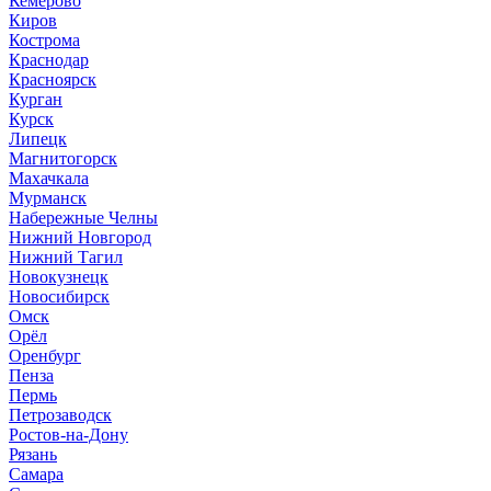
Кемерово
Киров
Кострома
Краснодар
Красноярск
Курган
Курск
Липецк
Магнитогорск
Махачкала
Мурманск
Набережные Челны
Нижний Новгород
Нижний Тагил
Новокузнецк
Новосибирск
Омск
Орёл
Оренбург
Пенза
Пермь
Петрозаводск
Ростов-на-Дону
Рязань
Самара