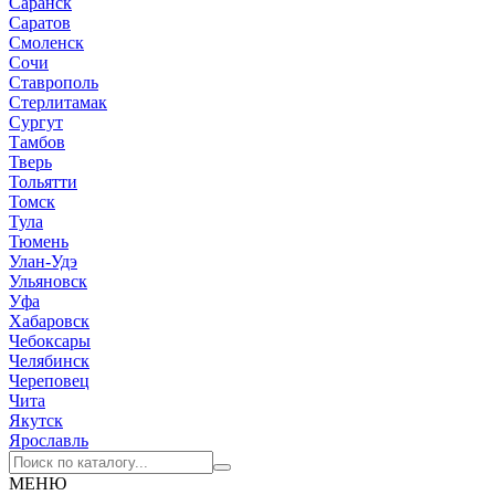
Саранск
Саратов
Смоленск
Сочи
Ставрополь
Стерлитамак
Сургут
Тамбов
Тверь
Тольятти
Томск
Тула
Тюмень
Улан-Удэ
Ульяновск
Уфа
Хабаровск
Чебоксары
Челябинск
Череповец
Чита
Якутск
Ярославль
МЕНЮ