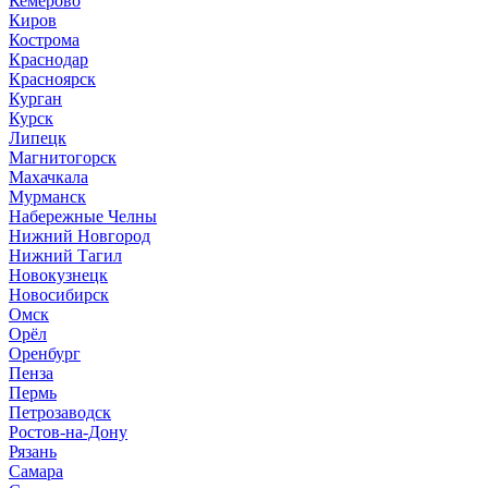
Кемерово
Киров
Кострома
Краснодар
Красноярск
Курган
Курск
Липецк
Магнитогорск
Махачкала
Мурманск
Набережные Челны
Нижний Новгород
Нижний Тагил
Новокузнецк
Новосибирск
Омск
Орёл
Оренбург
Пенза
Пермь
Петрозаводск
Ростов-на-Дону
Рязань
Самара