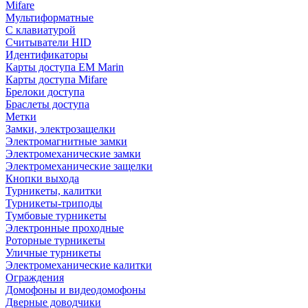
Mifare
Мультиформатные
С клавиатурой
Считыватели HID
Идентификаторы
Карты доступа EM Marin
Карты доступа Mifare
Брелоки доступа
Браслеты доступа
Метки
Замки, электрозащелки
Электромагнитные замки
Электромеханические замки
Электромеханические защелки
Кнопки выхода
Турникеты, калитки
Турникеты-триподы
Тумбовые турникеты
Электронные проходные
Роторные турникеты
Уличные турникеты
Электромеханические калитки
Ограждения
Домофоны и видеодомофоны
Дверные доводчики