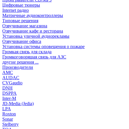
Цифровые тюнеры
Internet радио
Матричные аудиоконтроллеры
Типовые решения
Озвучивание магазина
Озвучивание кафе и ресторана
Установка уличной аудиорекламы
Озвучивание офиса
Установка системы оповещения о пожаре
Громкая связь для склада
Громкоговорящая связь для АЗС
другие решения ...
Производители
AMC
AUDAC
CVGaudio
DNH
DSPPA
Inter-M
JD-Media (Jedia)
LPA
Roxton
Sonar
Stelberry