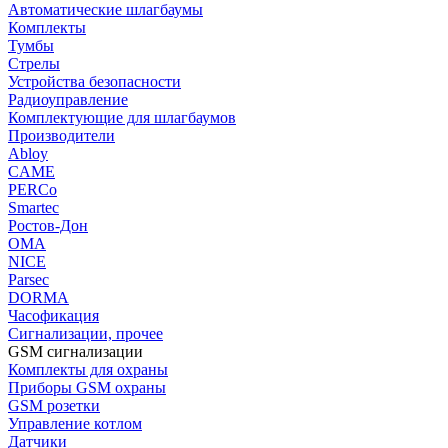
Автоматические шлагбаумы
Комплекты
Тумбы
Стрелы
Устройства безопасности
Радиоуправление
Комплектующие для шлагбаумов
Производители
Abloy
CAME
PERCo
Smartec
Ростов-Дон
ОМА
NICE
Parsec
DORMA
Часофикация
Сигнализации, прочее
GSM сигнализации
Комплекты для охраны
Приборы GSM охраны
GSM розетки
Управление котлом
Датчики