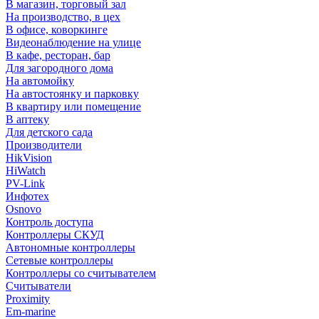
В магазин, торговый зал
На производство, в цех
В офисе, коворкинге
Видеонаблюдение на улице
В кафе, ресторан, бар
Для загородного дома
На автомойку
На автостоянку и парковку
В квартиру или помещение
В аптеку
Для детского сада
Производители
HikVision
HiWatch
PV-Link
Инфотех
Osnovo
Контроль доступа
Контроллеры СКУД
Автономные контроллеры
Сетевые контроллеры
Контроллеры со считывателем
Считыватели
Proximity
Em-marine