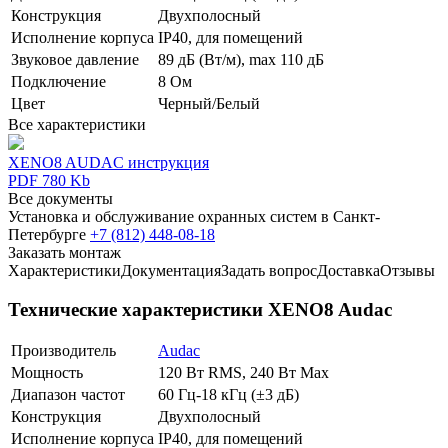
Конструкция
Двухполосный
Исполнение корпуса
IP40, для помещений
Звуковое давление
89 дБ (Вт/м), max 110 дБ
Подключение
8 Ом
Цвет
Черный/Белый
Все характеристики
XENO8 AUDAC инструкция
PDF 780 Kb
Все документы
Установка и обслуживание охранных систем в Санкт-
Петербурге
+7 (812) 448-08-18
Заказать монтаж
Характеристики
Документация
Задать вопрос
Доставка
Отзывы
Технические характеристики XENO8 Audac
Производитель
Audac
Мощность
120 Вт RMS, 240 Вт Max
Диапазон частот
60 Гц-18 кГц (±3 дБ)
Конструкция
Двухполосный
Исполнение корпуса
IP40, для помещений