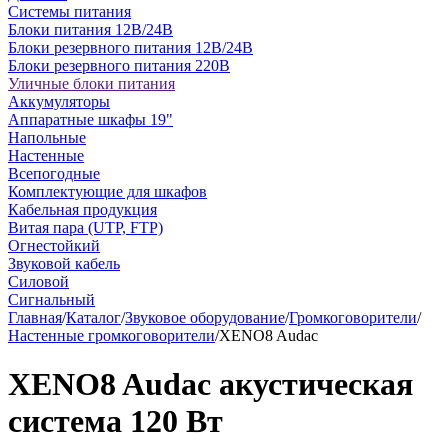
Системы питания
Блоки питания 12В/24В
Блоки резервного питания 12В/24В
Блоки резервного питания 220В
Уличные блоки питания
Аккумуляторы
Аппаратные шкафы 19"
Напольные
Настенные
Всепогодные
Комплектующие для шкафов
Кабельная продукция
Витая пара (UTP, FTP)
Огнестойкий
Звуковой кабель
Силовой
Сигнальный
Главная
/
Каталог
/
Звуковое оборудование
/
Громкоговорители
/
Настенные громкоговорители
/
XENO8 Audac
XENO8 Audac акустическая
система 120 Вт