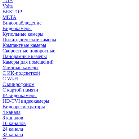
TOA
Volta
ВЕКТОР
МЕТА
Видеонаблюдение
Видеокамеры
Купольные камеры
Цилиндрические камеры
Компактные камеры
Скоростные поворотные
Панорамные камеры
Камеры для помещений
Уличные камеры
С ИК-подсветкой
С Wi-Fi
С микрофоном
С картой памяти
IP-видеокамеры
HD-TVI видеокамеры
Видеорегистраторы
4 канала
8 каналов
16 каналов
24 канала
32 канала