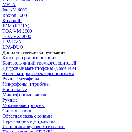
МЕТА
Inter-M 6000
Roxton 8000
Roxton IP
JDM (JEDIA)
TOA VM-2000
TOA VX-2000
LPA EVA
LPA-DUO
Дополнительное оборудование
Блоки резервного питания
Контроль линий громкоговорителей
Цифровые магнитофоны (Voice File)
Аттенюаторы, селекторы программ
Ручные мегафоны
Микрофоны и трибуны
Настольные
Микрофонные панели
Ручные
Мобильные трибуны
Системы связи
Обратная связь с зонами
Переговорные устройства
Источники звуковых сигналов
Проигрыватели CD/MP3