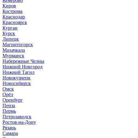
Кемерово
Киров
Кострома
Краснодар
Красноярск
Курган
Курск
Липецк
Магнитогорск
Махачкала
Мурманск
Набережные Челны
Нижний Новгород
Нижний Тагил
Новокузнецк
Новосибирск
Омск
Орёл
Оренбург
Пенза
Пермь
Петрозаводск
Ростов-на-Дону
Рязань
Самара