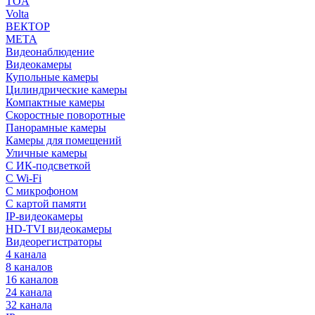
TOA
Volta
ВЕКТОР
МЕТА
Видеонаблюдение
Видеокамеры
Купольные камеры
Цилиндрические камеры
Компактные камеры
Скоростные поворотные
Панорамные камеры
Камеры для помещений
Уличные камеры
С ИК-подсветкой
С Wi-Fi
С микрофоном
С картой памяти
IP-видеокамеры
HD-TVI видеокамеры
Видеорегистраторы
4 канала
8 каналов
16 каналов
24 канала
32 канала