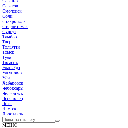
Саранск
Саратов
Смоленск
Сочи
Ставрополь
Стерлитамак
Сургут
Тамбов
Тверь
Тольятти
Томск
Тула
Тюмень
Улан-Удэ
Ульяновск
Уфа
Хабаровск
Чебоксары
Челябинск
Череповец
Чита
Якутск
Ярославль
МЕНЮ