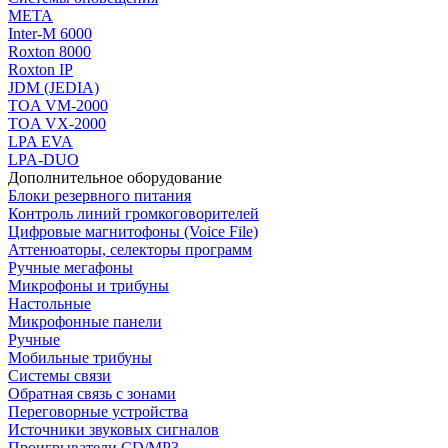
МЕТА
Inter-M 6000
Roxton 8000
Roxton IP
JDM (JEDIA)
TOA VM-2000
TOA VX-2000
LPA EVA
LPA-DUO
Дополнительное оборудование
Блоки резервного питания
Контроль линий громкоговорителей
Цифровые магнитофоны (Voice File)
Аттенюаторы, селекторы программ
Ручные мегафоны
Микрофоны и трибуны
Настольные
Микрофонные панели
Ручные
Мобильные трибуны
Системы связи
Обратная связь с зонами
Переговорные устройства
Источники звуковых сигналов
Проигрыватели CD/MP3