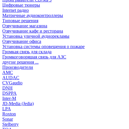
Цифровые тюнеры
Internet радио
Матричные аудиоконтроллеры
Типовые решения
Озвучивание магазина
Озвучивание кафе и ресторана
Установка уличной аудиорекламы
Озвучивание офиса
Установка системы оповещения о пожаре
Громкая связь для склада
Громкоговорящая связь для АЗС
другие решения ...
Производители
AMC
AUDAC
CVGaudio
DNH
DSPPA
Inter-M
JD-Media (Jedia)
LPA
Roxton
Sonar
Stelberry