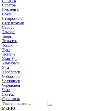
Саранск
Саратов
Смоленск
Сочи
Ставрополь
Стерлитамак
Сургут
Тамбов
Тверь
Тольятти
Томск
Тула
Тюмень
Улан-Удэ
Ульяновск
Уфа
Хабаровск
Чебоксары
Челябинск
Череповец
Чита
Якутск
Ярославль
МЕНЮ