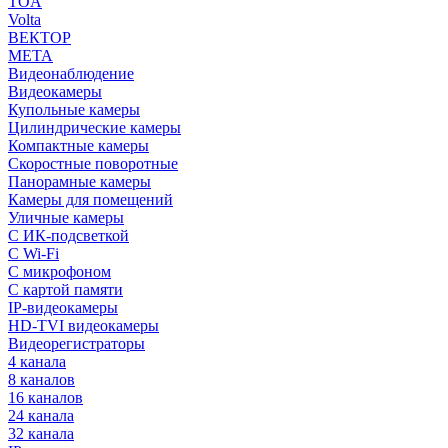
TOA
Volta
ВЕКТОР
МЕТА
Видеонаблюдение
Видеокамеры
Купольные камеры
Цилиндрические камеры
Компактные камеры
Скоростные поворотные
Панорамные камеры
Камеры для помещений
Уличные камеры
С ИК-подсветкой
С Wi-Fi
С микрофоном
С картой памяти
IP-видеокамеры
HD-TVI видеокамеры
Видеорегистраторы
4 канала
8 каналов
16 каналов
24 канала
32 канала