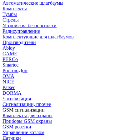
Автоматические шлагбаумы
Комплекты
Тумбы
Стрелы
Устройства безопасности
Радиоуправление
Комплектующие для шлагбаумов
Производители
Abloy
CAME
PERCo
Smartec
Ростов-Дон
ОМА
NICE
Parsec
DORMA
Часофикация
Сигнализации, прочее
GSM сигнализации
Комплекты для охраны
Приборы GSM охраны
GSM розетки
Управление котлом
Датчики