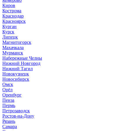
Кемерово
Киров
Кострома
Краснодар
Красноярск
Курган
Курск
Липецк
Магнитогорск
Махачкала
Мурманск
Набережные Челны
Нижний Новгород
Нижний Тагил
Новокузнецк
Новосибирск
Омск
Орёл
Оренбург
Пенза
Пермь
Петрозаводск
Ростов-на-Дону
Рязань
Самара