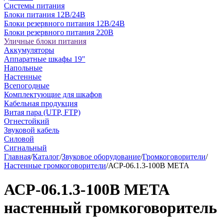
Системы питания
Блоки питания 12В/24В
Блоки резервного питания 12В/24В
Блоки резервного питания 220В
Уличные блоки питания
Аккумуляторы
Аппаратные шкафы 19"
Напольные
Настенные
Всепогодные
Комплектующие для шкафов
Кабельная продукция
Витая пара (UTP, FTP)
Огнестойкий
Звуковой кабель
Силовой
Сигнальный
Главная
/
Каталог
/
Звуковое оборудование
/
Громкоговорители
/
Настенные громкоговорители
/
АСР-06.1.3-100В МЕТА
АСР-06.1.3-100В МЕТА
настенный громкоговоритель