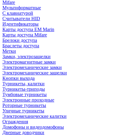
Mifare
Мультиформатные
С клавиатурой
Считыватели HID
Идентификаторы
Карты доступа EM Marin
Карты доступа Mifare
Брелоки доступа
Браслеты доступа
Метки
Замки, электрозащелки
Электромагнитные замки
Электромеханические замки
Электромеханические защелки
Кнопки выхода
Турникеты, калитки
Турникеты-триподы
Тумбовые турникеты
Электронные проходные
Роторные турникеты
Уличные турникеты
Электромеханические калитки
Ограждения
Домофоны и видеодомофоны
Дверные доводчики