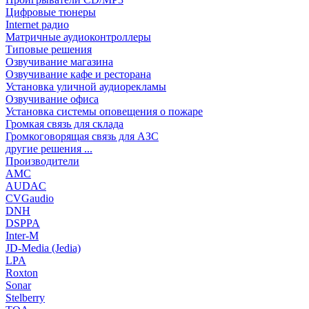
Цифровые тюнеры
Internet радио
Матричные аудиоконтроллеры
Типовые решения
Озвучивание магазина
Озвучивание кафе и ресторана
Установка уличной аудиорекламы
Озвучивание офиса
Установка системы оповещения о пожаре
Громкая связь для склада
Громкоговорящая связь для АЗС
другие решения ...
Производители
AMC
AUDAC
CVGaudio
DNH
DSPPA
Inter-M
JD-Media (Jedia)
LPA
Roxton
Sonar
Stelberry