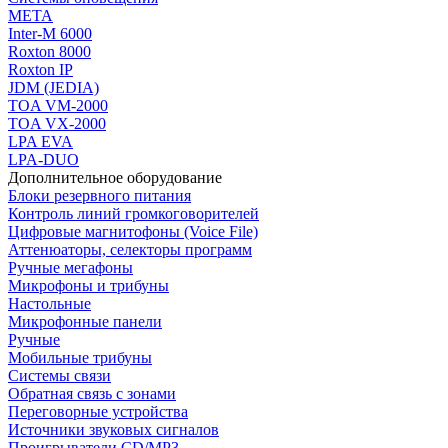
МЕТА
Inter-M 6000
Roxton 8000
Roxton IP
JDM (JEDIA)
TOA VM-2000
TOA VX-2000
LPA EVA
LPA-DUO
Дополнительное оборудование
Блоки резервного питания
Контроль линий громкоговорителей
Цифровые магнитофоны (Voice File)
Аттенюаторы, селекторы программ
Ручные мегафоны
Микрофоны и трибуны
Настольные
Микрофонные панели
Ручные
Мобильные трибуны
Системы связи
Обратная связь с зонами
Переговорные устройства
Источники звуковых сигналов
Проигрыватели CD/MP3