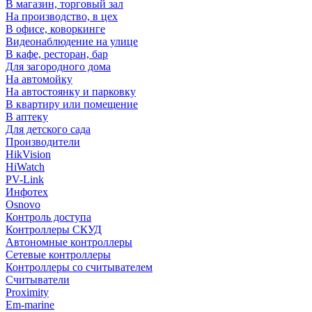
В магазин, торговый зал
На производство, в цех
В офисе, коворкинге
Видеонаблюдение на улице
В кафе, ресторан, бар
Для загородного дома
На автомойку
На автостоянку и парковку
В квартиру или помещение
В аптеку
Для детского сада
Производители
HikVision
HiWatch
PV-Link
Инфотех
Osnovo
Контроль доступа
Контроллеры СКУД
Автономные контроллеры
Сетевые контроллеры
Контроллеры со считывателем
Считыватели
Proximity
Em-marine