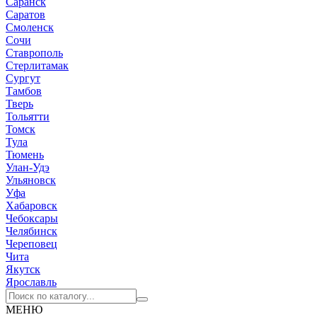
Саранск
Саратов
Смоленск
Сочи
Ставрополь
Стерлитамак
Сургут
Тамбов
Тверь
Тольятти
Томск
Тула
Тюмень
Улан-Удэ
Ульяновск
Уфа
Хабаровск
Чебоксары
Челябинск
Череповец
Чита
Якутск
Ярославль
МЕНЮ