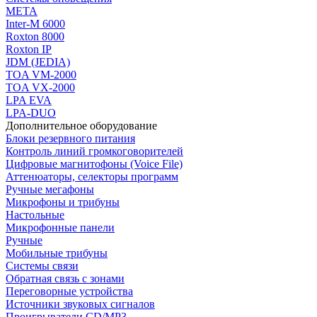
МЕТА
Inter-M 6000
Roxton 8000
Roxton IP
JDM (JEDIA)
TOA VM-2000
TOA VX-2000
LPA EVA
LPA-DUO
Дополнительное оборудование
Блоки резервного питания
Контроль линий громкоговорителей
Цифровые магнитофоны (Voice File)
Аттенюаторы, селекторы программ
Ручные мегафоны
Микрофоны и трибуны
Настольные
Микрофонные панели
Ручные
Мобильные трибуны
Системы связи
Обратная связь с зонами
Переговорные устройства
Источники звуковых сигналов
Проигрыватели CD/MP3