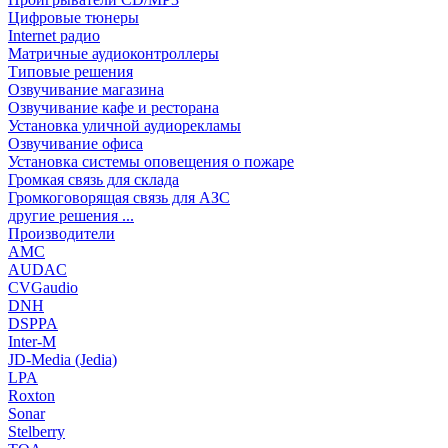
Цифровые тюнеры
Internet радио
Матричные аудиоконтроллеры
Типовые решения
Озвучивание магазина
Озвучивание кафе и ресторана
Установка уличной аудиорекламы
Озвучивание офиса
Установка системы оповещения о пожаре
Громкая связь для склада
Громкоговорящая связь для АЗС
другие решения ...
Производители
AMC
AUDAC
CVGaudio
DNH
DSPPA
Inter-M
JD-Media (Jedia)
LPA
Roxton
Sonar
Stelberry