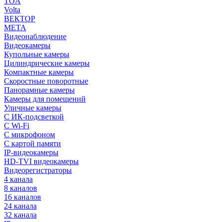
TOA
Volta
ВЕКТОР
МЕТА
Видеонаблюдение
Видеокамеры
Купольные камеры
Цилиндрические камеры
Компактные камеры
Скоростные поворотные
Панорамные камеры
Камеры для помещений
Уличные камеры
С ИК-подсветкой
С Wi-Fi
С микрофоном
С картой памяти
IP-видеокамеры
HD-TVI видеокамеры
Видеорегистраторы
4 канала
8 каналов
16 каналов
24 канала
32 канала