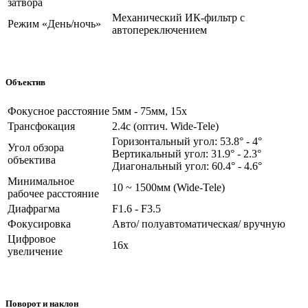
затвора
Механический ИК-фильтр с
Режим «День/ночь»
автопереключением
Объектив
Фокусное расстояние
5мм - 75мм, 15x
Трансфокация
2.4с (оптич. Wide-Tele)
Горизонтальный угол: 53.8° - 4°
Угол обзора
Вертикальный угол: 31.9° - 2.3°
объектива
Диагональный угол: 60.4° - 4.6°
Минимальное
10 ~ 1500мм (Wide-Tele)
рабочее расстояние
Диафрагма
F1.6 - F3.5
Фокусировка
Авто/ полуавтоматическая/ вручную
Цифровое
16х
увеличение
Поворот и наклон