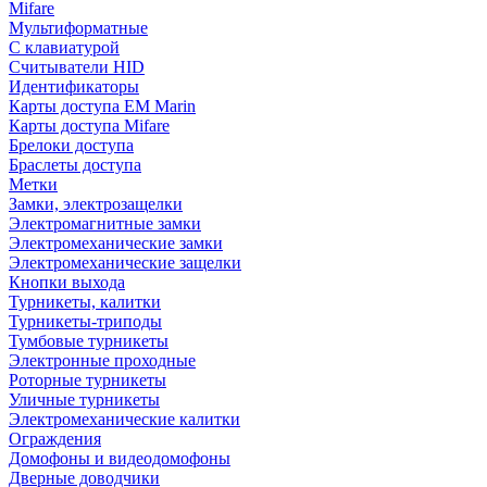
Mifare
Мультиформатные
С клавиатурой
Считыватели HID
Идентификаторы
Карты доступа EM Marin
Карты доступа Mifare
Брелоки доступа
Браслеты доступа
Метки
Замки, электрозащелки
Электромагнитные замки
Электромеханические замки
Электромеханические защелки
Кнопки выхода
Турникеты, калитки
Турникеты-триподы
Тумбовые турникеты
Электронные проходные
Роторные турникеты
Уличные турникеты
Электромеханические калитки
Ограждения
Домофоны и видеодомофоны
Дверные доводчики