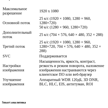
Максимальное
1920 x 1080
разрешение
25 к/с (1920 × 1080, 1280 × 960,
Основной поток
1280×720)
50 к/с (1280 × 960, 1280×720)
Дополнительный
25 к/с (704 × 576, 640 × 480, 352 × 288)
поток
25 к/с (1920 × 1080, 1280 × 960,
Третий поток
1280×720, 704 × 576, 640 × 480, 352 ×
288)
SVC
Поддерживается
Насыщенность, яркость, контраст,
Настройки
резкость и режим поворота, наложение
изображения
изображения настраиваются через
клиентское ПО или веб-браузер
Улучшение
Аппаратный WDR 120дБ, 3D DNR,
изображения
BLC, HLC, EIS, антитуман, ROI
Smart аналитика