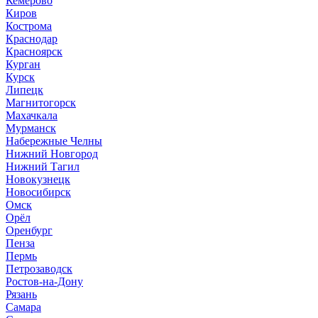
Кемерово
Киров
Кострома
Краснодар
Красноярск
Курган
Курск
Липецк
Магнитогорск
Махачкала
Мурманск
Набережные Челны
Нижний Новгород
Нижний Тагил
Новокузнецк
Новосибирск
Омск
Орёл
Оренбург
Пенза
Пермь
Петрозаводск
Ростов-на-Дону
Рязань
Самара