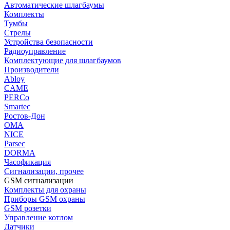
Автоматические шлагбаумы
Комплекты
Тумбы
Стрелы
Устройства безопасности
Радиоуправление
Комплектующие для шлагбаумов
Производители
Abloy
CAME
PERCo
Smartec
Ростов-Дон
ОМА
NICE
Parsec
DORMA
Часофикация
Сигнализации, прочее
GSM сигнализации
Комплекты для охраны
Приборы GSM охраны
GSM розетки
Управление котлом
Датчики