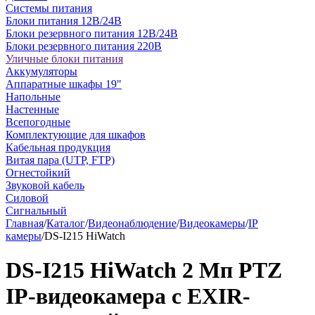
Системы питания
Блоки питания 12В/24В
Блоки резервного питания 12В/24В
Блоки резервного питания 220В
Уличные блоки питания
Аккумуляторы
Аппаратные шкафы 19"
Напольные
Настенные
Всепогодные
Комплектующие для шкафов
Кабельная продукция
Витая пара (UTP, FTP)
Огнестойкий
Звуковой кабель
Силовой
Сигнальный
Главная
/
Каталог
/
Видеонаблюдение
/
Видеокамеры
/
IP
камеры
/
DS-I215 HiWatch
DS-I215 HiWatch 2 Мп PTZ
IP-видеокамера с EXIR-