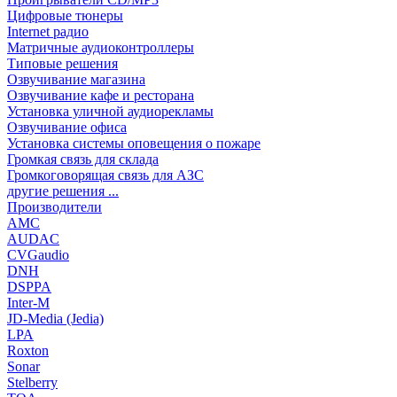
Цифровые тюнеры
Internet радио
Матричные аудиоконтроллеры
Типовые решения
Озвучивание магазина
Озвучивание кафе и ресторана
Установка уличной аудиорекламы
Озвучивание офиса
Установка системы оповещения о пожаре
Громкая связь для склада
Громкоговорящая связь для АЗС
другие решения ...
Производители
AMC
AUDAC
CVGaudio
DNH
DSPPA
Inter-M
JD-Media (Jedia)
LPA
Roxton
Sonar
Stelberry