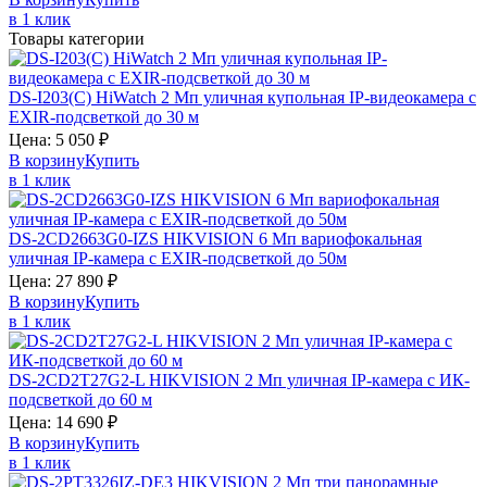
в 1 клик
Товары категории
DS-I203(C)
HiWatch
2 Мп уличная купольная IP-видеокамера с
EXIR-подсветкой до 30 м
Цена:
5 050
₽
В корзину
Купить
в 1 клик
DS-2CD2663G0-IZS
HIKVISION
6 Мп вариофокальная
уличная IP-камера с EXIR-подсветкой до 50м
Цена:
27 890
₽
В корзину
Купить
в 1 клик
DS-2CD2T27G2-L
HIKVISION
2 Мп уличная IP-камера с ИК-
подсветкой до 60 м
Цена:
14 690
₽
В корзину
Купить
в 1 клик