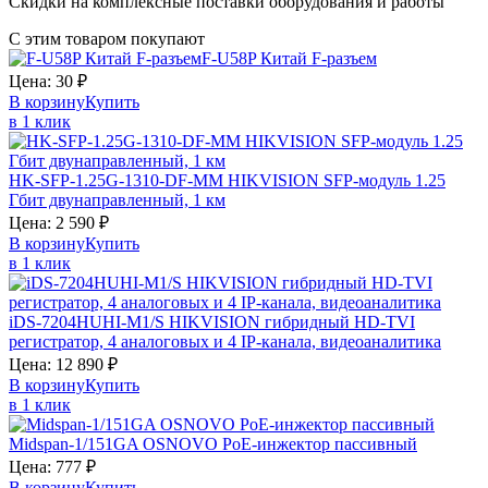
Скидки на комплексные поставки оборудования и работы
С этим товаром покупают
F-U58P
Китай
F-разъем
Цена:
30
₽
В корзину
Купить
в 1 клик
HK-SFP-1.25G-1310-DF-MM
HIKVISION
SFP-модуль 1.25
Гбит двунаправленный, 1 км
Цена:
2 590
₽
В корзину
Купить
в 1 клик
iDS-7204HUHI-M1/S
HIKVISION
гибридный HD-TVI
регистратор, 4 аналоговых и 4 IP-канала, видеоаналитика
Цена:
12 890
₽
В корзину
Купить
в 1 клик
Midspan-1/151GA
OSNOVO
PoE-инжектор пассивный
Цена:
777
₽
В корзину
Купить