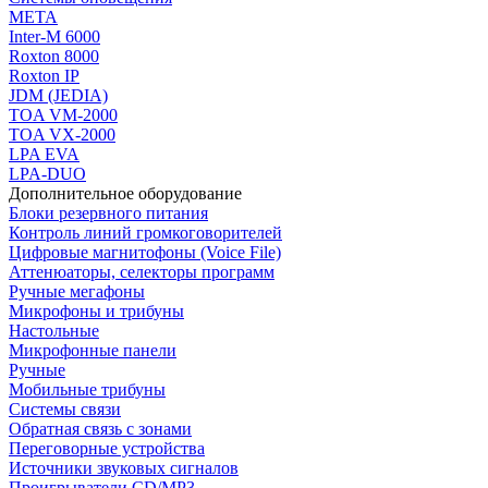
МЕТА
Inter-M 6000
Roxton 8000
Roxton IP
JDM (JEDIA)
TOA VM-2000
TOA VX-2000
LPA EVA
LPA-DUO
Дополнительное оборудование
Блоки резервного питания
Контроль линий громкоговорителей
Цифровые магнитофоны (Voice File)
Аттенюаторы, селекторы программ
Ручные мегафоны
Микрофоны и трибуны
Настольные
Микрофонные панели
Ручные
Мобильные трибуны
Системы связи
Обратная связь с зонами
Переговорные устройства
Источники звуковых сигналов
Проигрыватели CD/MP3