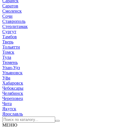
Саранск
Саратов
Смоленск
Сочи
Ставрополь
Стерлитамак
Сургут
Тамбов
Тверь
Тольятти
Томск
Тула
Тюмень
Улан-Удэ
Ульяновск
Уфа
Хабаровск
Чебоксары
Челябинск
Череповец
Чита
Якутск
Ярославль
МЕНЮ