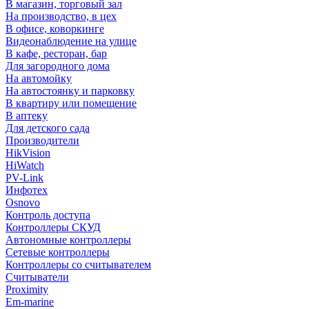
В магазин, торговый зал
На производство, в цех
В офисе, коворкинге
Видеонаблюдение на улице
В кафе, ресторан, бар
Для загородного дома
На автомойку
На автостоянку и парковку
В квартиру или помещение
В аптеку
Для детского сада
Производители
HikVision
HiWatch
PV-Link
Инфотех
Osnovo
Контроль доступа
Контроллеры СКУД
Автономные контроллеры
Сетевые контроллеры
Контроллеры со считывателем
Считыватели
Proximity
Em-marine