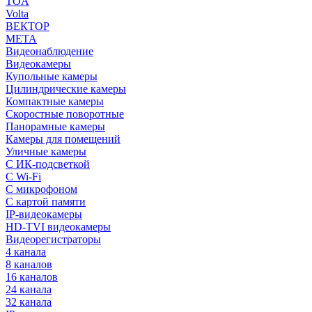
TOA
Volta
ВЕКТОР
МЕТА
Видеонаблюдение
Видеокамеры
Купольные камеры
Цилиндрические камеры
Компактные камеры
Скоростные поворотные
Панорамные камеры
Камеры для помещений
Уличные камеры
С ИК-подсветкой
С Wi-Fi
С микрофоном
С картой памяти
IP-видеокамеры
HD-TVI видеокамеры
Видеорегистраторы
4 канала
8 каналов
16 каналов
24 канала
32 канала