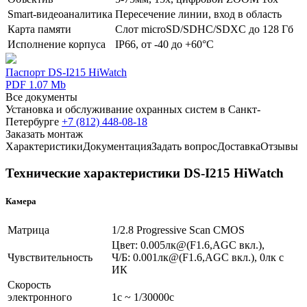
Smart-видеоаналитика
Пересечение линии, вход в область
Карта памяти
Слот microSD/SDHC/SDXC до 128 Гб
Исполнение корпуса
IP66, от -40 до +60°C
Паспорт DS-I215 HiWatch
PDF 1.07 Mb
Все документы
Установка и обслуживание охранных систем в Санкт-
Петербурге
+7 (812) 448-08-18
Заказать монтаж
Характеристики
Документация
Задать вопрос
Доставка
Отзывы
Технические характеристики DS-I215 HiWatch
Камера
Матрица
1/2.8 Progressive Scan CMOS
Цвет: 0.005лк@(F1.6,AGC вкл.),
Чувствительность
Ч/Б: 0.001лк@(F1.6,AGC вкл.), 0лк с
ИК
Скорость
электронного
1с ~ 1/30000с