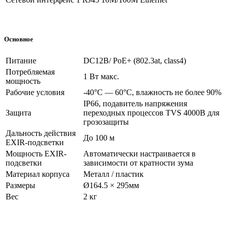
Основное
Питание
DC12В/ PoE+ (802.3at, class4)
Потребляемая
1 Вт макс.
мощность
Рабочие условия
-40°С — 60°С, влажность не более 90%
IP66, подавитель напряжения
Защита
переходных процессов TVS 4000В для
грозозащиты
Дальность действия
До 100 м
EXIR-подсветки
Мощность EXIR-
Автоматически настраивается в
подсветки
зависимости от кратности зума
Материал корпуса
Металл / пластик
Размеры
Ø164.5 × 295мм
Вес
2 кг