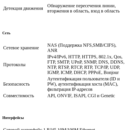
Обнаружение пересечения линии,
Детекция движения
вторжения в область, вход в область
Сеть
NAS (Поддержка NFS,SMB/CIFS),
Сетевое хранение
ANR
IPv4/IPv6, HTTP, HTTPS, 802.1x, Qos,
FTP, SMTP, UPnP, SNMP, DNS, DDNS,
Протоколы
NTP, RTSP, RTCP, RTP, TCP/IP, UDP,
IGMP, ICMP, DHCP, PPPoE, Bonjour
Аутентификация пользователя (ID и
Безопасность
PW), аутентификация хоста (MAC),
фильтрация IP-адресов
Совместимость
API, ONVIF, ISAPI, CGI и Genetic
Интерфейсы
Сетевой интерфейс
1 RJ45 10M/100M Ethernet